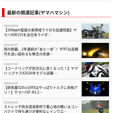
最新の関連記事(ヤマハマシン)
2026/08/03
【100㎞/h程度の実用域で十分な加速性能】ヤ
マハXSR155を全日本ライダ…
2026/07/07
雨の鈴鹿、2年連続の“あと一歩”！ YFRTは高橋
巧を追い詰めるも無念の赤旗…
2026/07/06
【コーナリングが別次元に良くなった！】ヤマ
ハ シグナスX2026年モデル試乗…
2026/05/30
【排気量320ccのR3はやっぱりトルクに余裕ア
リ！】ヤマハYZF-R3 2…
2026/05/18
ストレッチ防水透湿素材で着心地の軽い＆コン
パクトで持ち運びが便利なレインウエ…