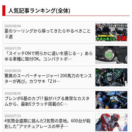
人気記事ランキング(全体)
2026/08/04
夏のツーリングから帰ってきたらやるべきこと
３選
2026/07/29
「スイッチONで明らかに違いを感じる…」あら
ゆる車種に取付OK。コンパクトボ…
2026/08/05
驚異のスーパーチャージャー! 200馬力のモンス
ターが再び。カワサキ「Z H…
2026/08/05
ブレンボ6基のカブ!? 脳がバグる異常なカスタ
ムから、最新Eクラッチ搭載のC…
2026/07/31
4気筒全盛期に挑んだ2気筒の意地。600台が殺
到した”アマチュアレースの甲子…