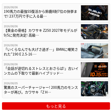
2026/08/06
190馬力の最強SS復活から鈴鹿8耐7位の快挙ま
で! 237万円で手に入る最…
2026/08/06
【黄金の骨格】カワサキ Z250 2027年モデルが
9/5に発売決定! 高級…
2026/08/06
「いくらなんでも大げさ過ぎ…」BMWに嘲笑さ
れた“190 E 2.5-16 …
2026/08/06
「会話が途切れるストレスとおさらば!」古いイ
ンカムの下取りで最新ハイブリッド…
2026/08/05
驚異のスーパーチャージャー! 200馬力のモンス
ターが再び。カワサキ「Z H…
もっと見る