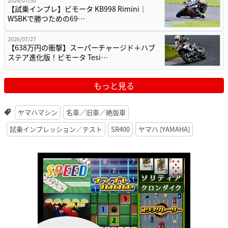
【試乗インプレ】ビモータ KB998 Rimini｜
WSBKで勝つための69…
2026/07/27
【638万円の衝撃】スーパーチャージド＋ハブ
ステア進化版！ビモータ Tesi…
もっと見る
ヤマハマシン
名車／旧車／絶版車
試乗インプレッション／テスト
SR400
ヤマハ [YAMAHA]