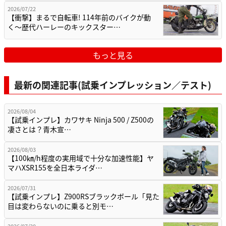
2026/07/22
【衝撃】まるで自転車! 114年前のバイクが動
く〜歴代ハーレーのキックスター…
もっと見る
最新の関連記事(試乗インプレッション／テスト)
2026/08/04
【試乗インプレ】カワサキ Ninja 500 / Z500の
凄さとは？青木宣…
2026/08/03
【100㎞/h程度の実用域で十分な加速性能】ヤ
マハXSR155を全日本ライダ…
2026/07/31
【試乗インプレ】Z900RSブラックボール「見た
目は変わらないのに乗ると別モ…
2026/07/30