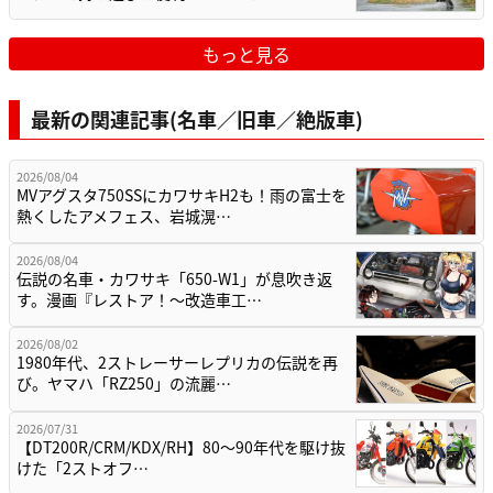
もっと見る
最新の関連記事(名車／旧車／絶版車)
2026/08/04
MVアグスタ750SSにカワサキH2も！雨の富士を
熱くしたアメフェス、岩城滉…
2026/08/04
伝説の名車・カワサキ「650-W1」が息吹き返
す。漫画『レストア！～改造車工…
2026/08/02
1980年代、2ストレーサーレプリカの伝説を再
び。ヤマハ「RZ250」の流麗…
2026/07/31
【DT200R/CRM/KDX/RH】80〜90年代を駆け抜
けた「2ストオフ…