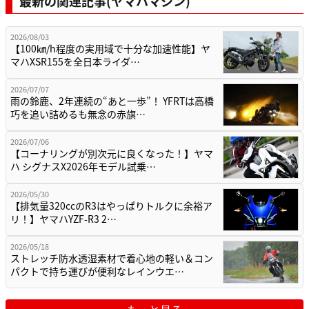
最新の関連記事(ヤマハマシン)
2026/08/03
【100㎞/h程度の実用域で十分な加速性能】ヤ
マハXSR155を全日本ライダ…
2026/07/07
雨の鈴鹿、2年連続の“あと一歩”！ YFRTは高橋
巧を追い詰めるも無念の赤旗…
2026/07/06
【コーナリングが別次元に良くなった！】ヤマ
ハ シグナスX2026年モデル試乗…
2026/05/30
【排気量320ccのR3はやっぱりトルクに余裕ア
リ！】ヤマハYZF-R3 2…
2026/05/18
ストレッチ防水透湿素材で着心地の軽い＆コン
パクトで持ち運びが便利なレインウエ…