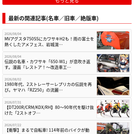
もっと見る
最新の関連記事(名車／旧車／絶版車)
2026/08/04
MVアグスタ750SSにカワサキH2も！雨の富士を
熱くしたアメフェス、岩城滉…
2026/08/04
伝説の名車・カワサキ「650-W1」が息吹き返
す。漫画『レストア！～改造車工…
2026/08/02
1980年代、2ストレーサーレプリカの伝説を再
び。ヤマハ「RZ250」の流麗…
2026/07/31
【DT200R/CRM/KDX/RH】80〜90年代を駆け抜
けた「2ストオフ…
2026/07/22
【衝撃】まるで自転車! 114年前のバイクが動