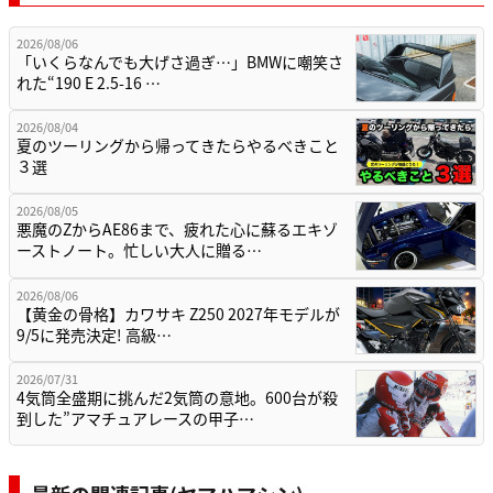
2026/08/06
「いくらなんでも大げさ過ぎ…」BMWに嘲笑さ
れた“190 E 2.5-16 …
2026/08/04
夏のツーリングから帰ってきたらやるべきこと
３選
2026/08/05
悪魔のZからAE86まで、疲れた心に蘇るエキゾ
ーストノート。忙しい大人に贈る…
2026/08/06
【黄金の骨格】カワサキ Z250 2027年モデルが
9/5に発売決定! 高級…
2026/07/31
4気筒全盛期に挑んだ2気筒の意地。600台が殺
到した”アマチュアレースの甲子…