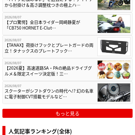
から肘掛け＆高さ調整枕つきの極上ハ…
2026/08/07
【プロ驚愕】全日本ライダー岡崎静夏が
「CB750 HORNET E-Clut…
2026/08/07
【TANAX】荷掛けフックとプレートガードの両
立！タナックスのプレートフック…
2026/08/07
【2026夏】高速道路SA・PAの絶品ドライブグ
ルメ＆限定スイーツ決定版！三…
2026/08/07
スクーターがシフトダウンの時代へ!? 幻の名車
に電子制御CVT搭載モデルなど…
もっと見る
人気記事ランキング(全体)