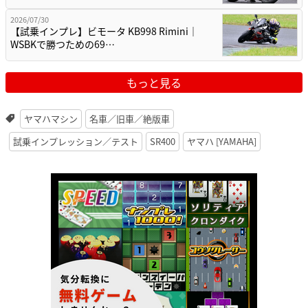
2026/07/30
【試乗インプレ】ビモータ KB998 Rimini｜
WSBKで勝つための69…
もっと見る
ヤマハマシン
名車／旧車／絶版車
試乗インプレッション／テスト
SR400
ヤマハ [YAMAHA]