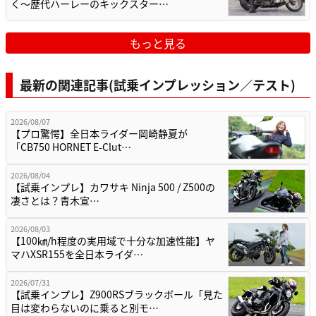
く〜歴代ハーレーのキックスター…
もっと見る
最新の関連記事(試乗インプレッション／テスト)
2026/08/07
【プロ驚愕】全日本ライダー岡崎静夏が
「CB750 HORNET E-Clut…
2026/08/04
【試乗インプレ】カワサキ Ninja 500 / Z500の
凄さとは？青木宣…
2026/08/03
【100㎞/h程度の実用域で十分な加速性能】ヤ
マハXSR155を全日本ライダ…
2026/07/31
【試乗インプレ】Z900RSブラックボール「見た
目は変わらないのに乗ると別モ…