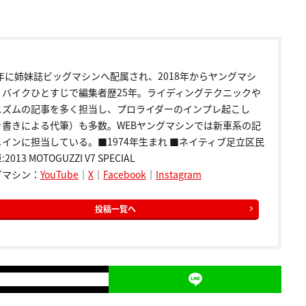
9年に姉妹誌ビッグマシンへ配属され、2018年からヤングマシ
。バイクひとすじで編集者歴25年。ライディングテクニックや
ニズムの記事を多く担当し、プロライダーのインプレ起こし
き書きによる代筆）も多数。WEBヤングマシンでは新車系の記
インに担当している。■1974年生まれ ■ネイティブ足立区民
2013 MOTOGUZZI V7 SPECIAL
グマシン：
YouTube
｜
X
｜
Facebook
｜
Instagram
投稿一覧へ