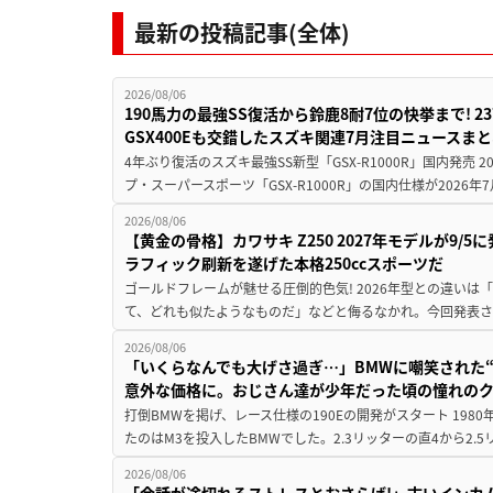
最新の投稿記事(全体)
2026/08/06
190馬力の最強SS復活から鈴鹿8耐7位の快挙まで! 
GSX400Eも交錯したスズキ関連7月注目ニュースま
4年ぶり復活のスズキ最強SS新型「GSX-R1000R」国内発売
プ・スーパースポーツ「GSX-R1000R」の国内仕様が2026年7
2026/08/06
【黄金の骨格】カワサキ Z250 2027年モデルが9/
ラフィック刷新を遂げた本格250ccスポーツだ
ゴールドフレームが魅せる圧倒的色気! 2026年型との違いは「
て、どれも似たようなものだ」などと侮るなかれ。今回発表されたカ
2026/08/06
「いくらなんでも大げさ過ぎ…」BMWに嘲笑された“190
意外な価格に。おじさん達が少年だった頃の憧れの
打倒BMWを掲げ、レース仕様の190Eの開発がスタート 19
たのはM3を投入したBMWでした。2.3リッターの直4から2.
2026/08/06