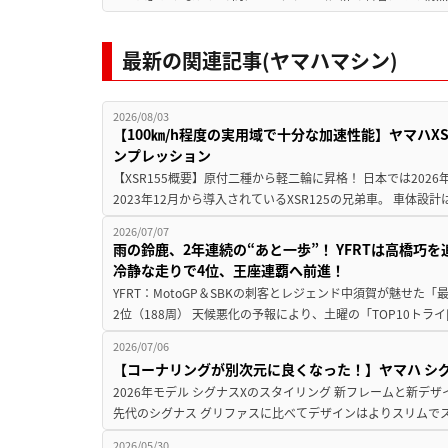
最新の関連記事(ヤマハマシン)
2026/08/03
【100㎞/h程度の実用域で十分な加速性能】ヤマハX
ンプレッション
【XSR155概要】原付二種から軽二輪に昇格！ 日本では2026
2023年12月から導入されているXSR125の兄弟車。 車体設計は1
2026/07/07
雨の鈴鹿、2年連続の“あと一歩”！ YFRTは高橋巧
冷静な走りで4位、王座連覇へ前進！
YFRT：MotoGP＆SBKの刺客とレジェンド中須賀が魅せた「最強の絆」 
2位（188周） 天候悪化の予報により、土曜の「TOP10トライ[
2026/07/06
【コーナリングが別次元に良くなった！】ヤマハ シグ
2026年モデル シグナスXのスタイリング 新フレームと新デ
先代のシグナス グリファスに比べてデザインはよりスリムでス
2026/05/30