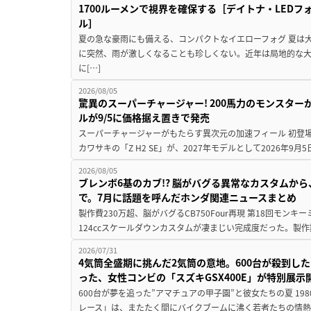
1700ルーメンで視界を確保する［デイトナ・LEDフ
ル］
夏の急な豪雨にも備える、コンパクトなイエローフォグ 夏は
に突然、雨が激しくなることも珍しくない。近年は局地的な
に[…]
2026/08/05
驚異のスーパーチャージャー! 200馬力のモンスターが再
ルが9/5に価格据え置きで発売
スーパーチャージャーがもたらす異次元の加速フィール 初登
カワサキの「Z H2 SE」が、2027年モデルとして2026年9月
2026/08/05
ブレンボ6基のカブ!? 脳がバグる異常なカスタムから、
で。7月に話題を呼んだホンダ関連ニュースまとめ
製作費230万超、脳がバグるCB750Four再現 第18回モンキー
124ccスケールダウンカスタムが凄まじい完成度だった。製作
2026/07/31
4気筒全盛期に挑んだ2気筒の意地。600台が殺到し
った、女性コンビの「スズキGSX400E」が特別展示
600台が夢を追った”アマチュアの甲子園”と彼女たちの夏 19
レース」は、またたく間にバイクブームに沸く若者たちの情熱の