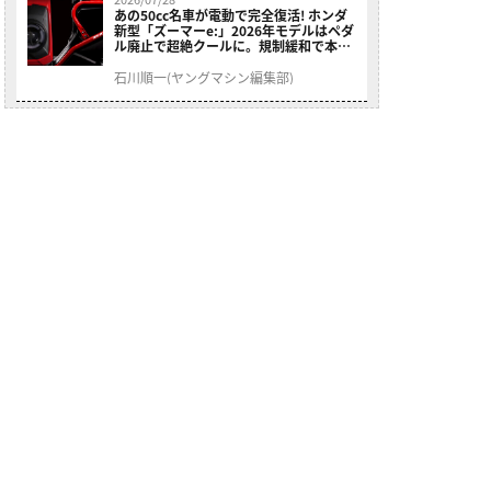
あの50cc名車が電動で完全復活! ホンダ
新型「ズーマーe:」2026年モデルはペダ
ル廃止で超絶クールに。規制緩和で本来
の姿へ【海外】
石川順一(ヤングマシン編集部)