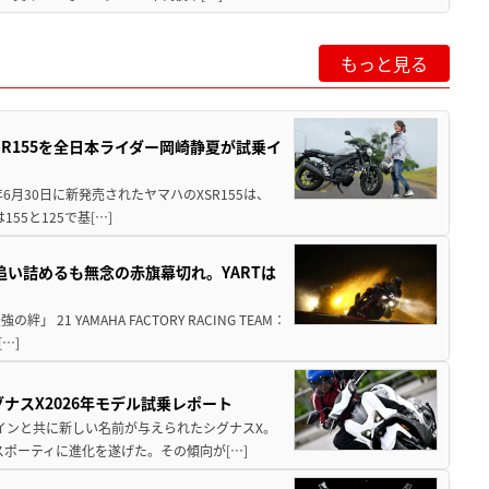
もっと見る
SR155を全日本ライダー岡崎静夏が試乗イ
年6月30日に新発売されたヤマハのXSR155は、
55と125で基[…]
を追い詰めるも無念の赤旗幕切れ。YARTは
21 YAMAHA FACTORY RACING TEAM：
…]
ナスX2026年モデル試乗レポート
ザインと共に新しい名前が与えられたシグナスX。
ポーティに進化を遂げた。その傾向が[…]