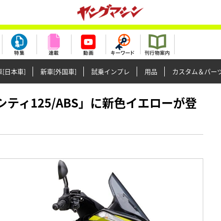
[日本車]
新車[外国車]
試乗インプレ
用品
カスタム＆パー
トリシティ125/ABS」に新色イエローが登