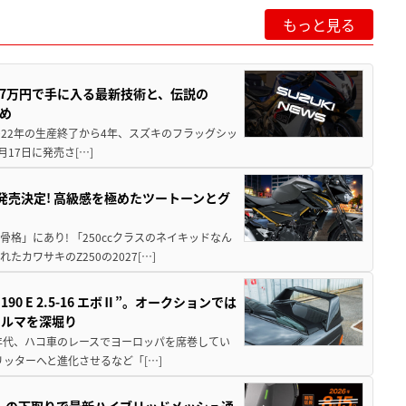
もっと見る
237万円で手に入る最新技術と、伝説の
とめ
 2022年の生産終了から4年、スズキのフラッグシッ
月17日に発売さ[…]
5に発売決定! 高級感を極めたツートーンとグ
骨格」にあり! 「250ccクラスのネイキッドなん
ワサキのZ250の2027[…]
 E 2.5-16 エボⅡ”。オークションでは
クルマを深堀り
80年代、ハコ車のレースでヨーロッパを席巻してい
5リッターへと進化させるなど「[…]