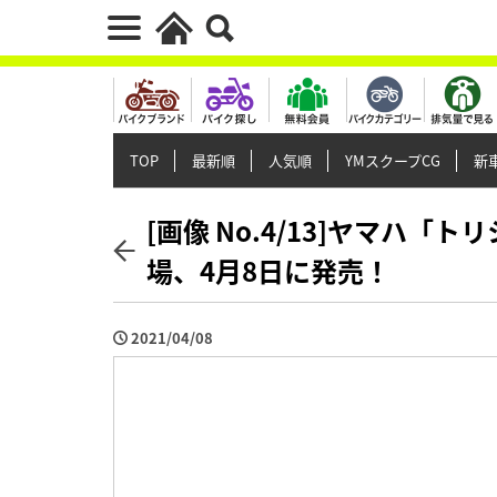
TOP
最新順
人気順
YMスクープCG
新車
[画像 No.4/13]ヤマハ「
場、4月8日に発売！
2021/04/08