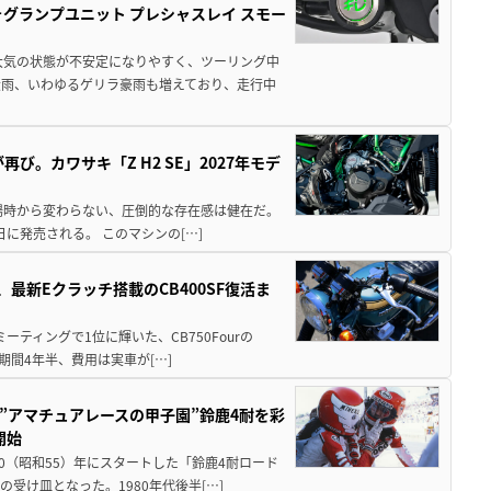
ォグランプユニット プレシャスレイ スモー
大気の状態が不安定になりやすく、ツーリング中
大雨、いわゆるゲリラ豪雨も増えており、走行中
び。カワサキ「Z H2 SE」2027年モデ
場時から変わらない、圧倒的な存在感は健在だ。
5日に発売される。 このマシンの[…]
最新Eクラッチ搭載のCB400SF復活ま
ミーティングで1位に輝いた、CB750Fourの
期間4年半、費用は実車が[…]
た”アマチュアレースの甲子園”鈴鹿4耐を彩
開始
80（昭和55）年にスタートした「鈴鹿4耐ロード
受け皿となった。1980年代後半[…]