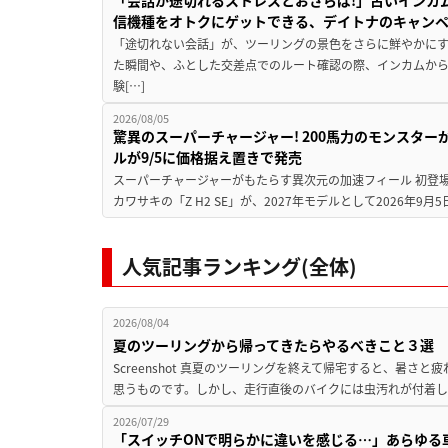
「会話が途切れるストレスとおさらば!」古いインカ
信機種をオトクにゲットできる、デイトナのキャン
「途切れない会話」が、ツーリングの景色をさらに鮮やかにす
た瞬間や、ふとした交差点でのルート確認の際、インカムか
験[…]
2026/08/05
驚異のスーパーチャージャー! 200馬力のモンスターが再
ルが9/5に価格据え置きで発売
スーパーチャージャーがもたらす異次元の加速フィール 初登
カワサキの「Z H2 SE」が、2027年モデルとして2026年9月
人気記事ランキング(全体)
2026/08/04
夏のツーリングから帰ってきたらやるべきこと３選
Screenshot 真夏のツーリングを終えて帰宅すると、暑さ
思うものです。しかし、走行直後のバイクには虫汚れが付着し
2026/07/29
「スイッチONで明らかに違いを感じる…」あらゆる