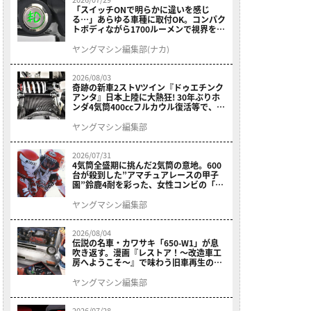
「スイッチONで明らかに違いを感じ
る…」あらゆる車種に取付OK。コンパク
トボディながら1700ルーメンで視界を確
保する［デイトナ・LEDフォグランプユ
ニット プレシャスレイ スモール］
ヤングマシン編集部(ナカ)
2026/08/03
奇跡の新車2ストVツイン『ドゥエチンク
アンタ』日本上陸に大熱狂! 30年ぶりホ
ンダ4気筒400ccフルカウル復活等で、ロ
マン溢れる1ヶ月に【7月ホットなバイク
ニュース振り返り】
ヤングマシン編集部
2026/07/31
4気筒全盛期に挑んだ2気筒の意地。600
台が殺到した”アマチュアレースの甲子
園”鈴鹿4耐を彩った、女性コンビの「ス
ズキGSX400E」が特別展示開始
ヤングマシン編集部
2026/08/04
伝説の名車・カワサキ「650-W1」が息
吹き返す。漫画『レストア！～改造車工
房へようこそ～』で味わう旧車再生のロ
マン
ヤングマシン編集部
2026/07/28