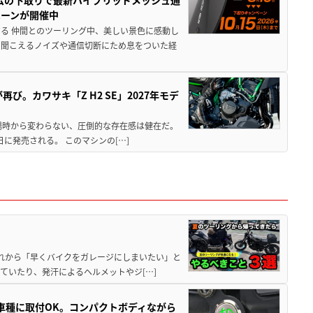
ムの下取りで最新ハイブリッドメッシュ通
ペーンが開催中
る 仲間とのツーリング中、美しい景色に感動し
ら聞こえるノイズや通信切断にため息をついた経
び。カワサキ「Z H2 SE」2027年モデ
場時から変わらない、圧倒的な存在感は健在だ。
5日に発売される。 このマシンの[…]
と疲れから「早くバイクをガレージにしまいたい」と
ていたり、発汗によるヘルメットやジ[…]
車種に取付OK。コンパクトボディながら