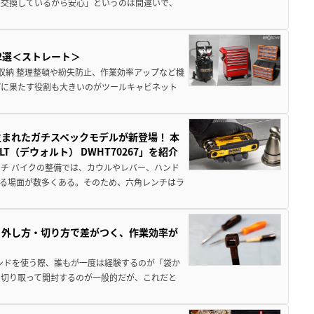
ル交換しているから安心」というのは間違いで、
2選＜ストレート＞
収納 整理整頓や紛失防止、作業効率アップなど機
プに果たす役割も大きいのがツールキャビネット
生まれたガチスペックモデルが新登場！ 本
（デウォルト） DWHT70267」を紹介
チ バイクの整備では、カウルやレバー、ハンド
る場面が数多くある。そのため、六角レンチはラ
・外し方・切り方で差がつく、作業効率が
ンドを使う際、誰もが一度は経験するのが「袋か
ぐ切り取って開封するのが一般的だが、これだと