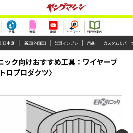
[日本車]
新車[外国車]
試乗インプレ
用品
カスタム＆パー
ーメカニック向けおすすめ工具：ワイヤーブ
トロプロダクツ〉