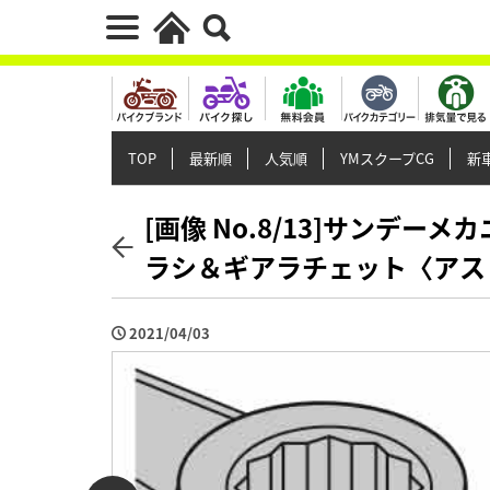
TOP
最新順
人気順
YMスクープCG
新車
[画像 No.8/13]サンデ
ラシ＆ギアラチェット〈アス
2021/04/03