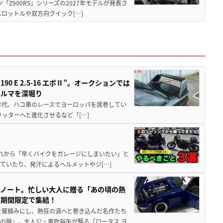
ツ「Z900RS」シリーズの2027年モデルが発表さ
ロットルや双方向クイック[…]
 E 2.5-16 エボⅡ”。オークションでは
クルマを深堀り
80年代、ハコ車のレースでヨーロッパを席巻してい
5リッターへと進化させるなど「[…]
と疲れから「早くバイクをガレージにしまいたい」と
ていたり、発汗によるヘルメットやジ[…]
トノート。忙しい大人に贈る「あの頃の熱
に期間限定で集結！
を鷲掴みにし、熱狂の渦へと巻き込んだ名作たち
の狼』。主人公・風吹裕矢が駆る「ロータス ヨ