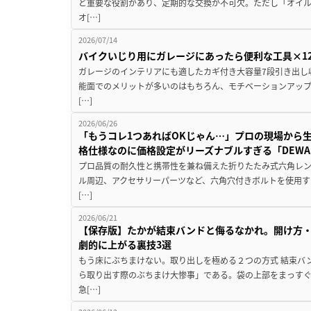
ど重要な役割があり、定期的な交換が不可欠。ただし「オイ
オ[…]
2026/07/14
バイクいじり用にガレージにあったら便利な工具×1
ガレージのインテリアにも適したカギ付き大容量7段引き出し
能面でのメリットが多いのはもちろん、モチベーションアッ
[…]
2026/06/26
「もうコレ1つあればOKじゃん…」プロの現場から
格仕様なのに価格設定がリーズナブルすぎる「DEWALT
プロ品質の耐久性と携帯性を兼ね備えた折りたたみ式六角レン
ル周辺、アクセサリーパーツなど、六角穴付きボルトを使用す
[…]
2026/06/21
【保存版】たかが結束バンドと侮るなかれ。開け方
劇的に上がる裏技3選
もう床にぶちまけない。取り出しを極める２つの方式 結束バ
ら取り出す際のぶちまけ大惨事」である。袋の上部をまっす
急[…]