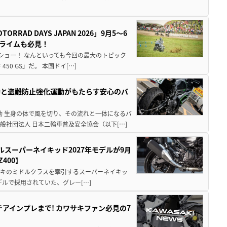
AD DAYS JAPAN 2026」9月5〜6
クライムも必見！
解体ショー！ なんといっても今回の最大のトピック
0 GS」だ。 本国ドイ[…]
動と盗難防止強化運動がもたらす安心のバ
動 生身の体で風を切り、その流れと一体になるバ
社団法人 日本二輪車普及安全協会（以下[…]
ルスーパーネイキッド2027年モデルが9月
400】
ワサキのミドルクラスを牽引するスーパーネイキッ
モデルで採用されていた、グレー[…]
テアインプレまで! カワサキファン必見の7