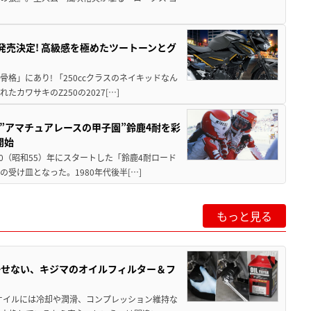
5に発売決定! 高級感を極めたツートーンとグ
骨格」にあり! 「250ccクラスのネイキッドなん
ワサキのZ250の2027[…]
た”アマチュアレースの甲子園”鈴鹿4耐を彩
開始
80（昭和55）年にスタートした「鈴鹿4耐ロード
受け皿となった。1980年代後半[…]
もっと見る
かせない、キジマのオイルフィルター＆フ
オイルには冷却や潤滑、コンプレッション維持な