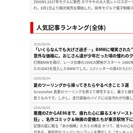
Z900RS 2027年モデルに新色 カワサキの大人気レトロスポー
れ、8月1日より順次発売を開始した。前年モデルで電子制御ス
人気記事ランキング(全体)
2026/08/06
「いくらなんでも大げさ過ぎ…」BMWに嘲笑された“190
意外な価格に。おじさん達が少年だった頃の憧れの
打倒BMWを掲げ、レース仕様の190Eの開発がスタート 19
たのはM3を投入したBMWでした。2.3リッターの直4から2.
2026/08/04
夏のツーリングから帰ってきたらやるべきこと３選
Screenshot 真夏のツーリングを終えて帰宅すると、暑さ
思うものです。しかし、走行直後のバイクには虫汚れが付着し
2026/08/05
悪魔のZからAE86まで、疲れた心に蘇るエキゾース
狂」、名作コミック＆映画の愛機たちが東京駅地下
記憶の底に眠る「あの相棒」たちとの再会 かつて、我々の心
がある。熱狂的なスーパーカーブームを牽引した『サーキット