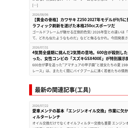
[…]
2026/08/06
【黄金の骨格】カワサキ Z250 2027年モデルが9/
ラフィック刷新を遂げた本格250ccスポーツだ
ゴールドフレームが魅せる圧倒的色気! 2026年型との違いは「
て、どれも似たようなものだ」などと侮るなかれ。今回発表されたカ
2026/07/31
4気筒全盛期に挑んだ2気筒の意地。600台が殺到し
った、女性コンビの「スズキGSX400E」が特別展示
600台が夢を追った”アマチュアの甲子園”と彼女たちの夏 19
レース」は、またたく間にバイクブームに沸く若者たちの情熱の
最新の関連記事(工具)
2026/07/22
愛車メンテの基本「エンジンオイル交換」作業に欠
ィルターレンチ
オイル交換だけでなくオイルフィルター交換も重要 エンジン