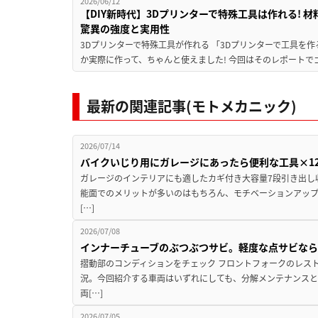
2026/06/12
【DIY新時代】3Dプリンターで特殊工具は作れる! 
驚異の強度と実用性
3Dプリンターで特殊工具が作れる 「3Dプリンターで工具を作
か実際に作って、ちゃんと使えました! 今回はそのレポートでゴ
最新の関連記事(モトメカニック)
2026/07/14
バイクいじり用にガレージにあったら便利な工具×1
ガレージのインテリアにも適したカギ付き大容量7段引き出し
能面でのメリットが多いのはもちろん、モチベーションアッ
[…]
2026/07/08
インナーチューブのぶつぶつサビ。軽度な点サビな
摺動部のコンディションをチェック フロントフォークのレス
況。今回紹介する車両はいずれにしても、分解メンテナンスと
両[…]
2026/07/05