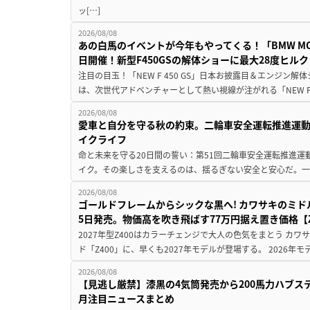
ッ[…]
2026/08/08
あの白馬のイベントが今年もやってくる！「BMW MOTORR
日開催！新型F450GSの解体ショーに最大28度ヒル
注目の目玉！「NEW F 450 GS」日本お披露目＆エンジン
は、次世代アドベンチャーとして熱い視線が注がれる「NEW F 45
2026/08/08
愛車と自分を守る秋の約束。二輪車安全運転推進運
イクライフ
命と未来を守る20日間の誓い：第51回二輪車安全運転推進運
イク。その楽しさを支えるのは、揺るぎない安全と安心だ。一般
2026/08/08
ゴールドフレームからシックな黒へ! カワサキのミド
5日発売。物価高を吹き飛ばす77万円据え置き価格【Z
2027年型Z400はカラーチェンジで大人の色気をまとう カ
ド「Z400」に、早くも2027年モデルが登場する。 2026年
2026/08/08
【見逃し厳禁】漆黒の4気筒発売から200馬力ハブス
月注目ニュースまとめ