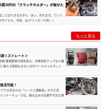
材料費30円の「クラッチホルダー」が魅せた
ることはできるのか?」 はい、作れます。ていう
ザイマス。今回、3Dプリンターで作[…]
もっと見る
2選＜ストレート＞
収納 整理整頓や紛失防止、作業効率アップなど機
プに果たす役割も大きいのがツールキャビネット
ら復活可能！
トアで大切なのは「シールと摺動部」のサビ状
インナーチューブは、磨き込みが必要不可欠な車