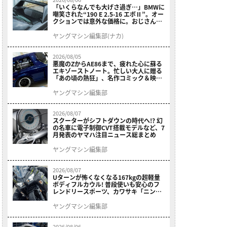
「いくらなんでも大げさ過ぎ…」BMWに
嘲笑された“190 E 2.5-16 エボⅡ”。オー
クションでは意外な価格に。おじさん達
が少年だった頃の憧れのクルマを深堀り
ヤングマシン編集部(ナカ)
2026/08/05
悪魔のZからAE86まで、疲れた心に蘇る
エキゾーストノート。忙しい大人に贈る
「あの頃の熱狂」、名作コミック＆映画
の愛機たちが東京駅地下に期間限定で集
結！
ヤングマシン編集部
2026/08/07
スクーターがシフトダウンの時代へ!? 幻
の名車に電子制御CVT搭載モデルなど、7
月発表のヤマハ注目ニュース総まとめ
ヤングマシン編集部
2026/08/07
Uターンが怖くなくなる167kgの超軽量
ボディフルカウル! 普段使いも安心のフ
レンドリースポーツ、カワサキ「ニンジ
ャ400」2027モデルが価格据え置きで
9/5発売
ヤングマシン編集部
2026/08/06