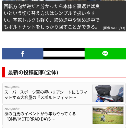
回転方向が逆だと分かったら本体を裏返せば良
いという切り替え方法はシンプルで扱いやす
い。空転トルクも軽く、締め途中や緩め途中で
もボルトナットをしっかり回すことができる。
(画像 No.13/13)
最新の投稿記事(全体)
2026/08/08
スーパースポーツ車の極小リアシートにもフィ
ットする大容量の『スポルトフィット…
2026/08/08
あの白馬のイベントが今年もやってくる！
「BMW MOTORRAD DAYS …