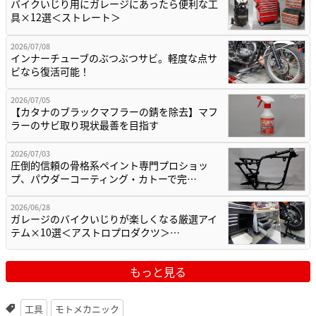
バイクいじり用にガレージにあったら便利な工
具×12選＜ストレート＞
2026/07/08
インナーチューブのぶつぶつサビ。軽度な点サ
ビなら復活可能！
2026/07/05
【カタナのブラックマフラーの錆を除去】マフ
ラーのサビ取り現状最善を目指す
2026/07/03
圧倒的信頼の骨格系ペイント専門プロショッ
プ、パウダーコーティング・カトーで完…
2026/06/28
ガレージのバイクいじりが楽しくなる厳選アイ
テム×10選＜アストロプロダクツ＞…
もっと見る
工具
モトメカニック