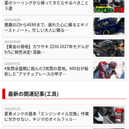
夏のツーリングから帰ってきたらやるべきこと
３選
2026/08/05
悪魔のZからAE86まで、疲れた心に蘇るエキゾ
ーストノート。忙しい大人に贈る…
2026/08/06
【黄金の骨格】カワサキ Z250 2027年モデルが
9/5に発売決定! 高級…
2026/07/31
4気筒全盛期に挑んだ2気筒の意地。600台が殺
到した”アマチュアレースの甲子…
最新の関連記事(工具)
2026/07/22
愛車メンテの基本「エンジンオイル交換」作業
に欠かせない、キジマのオイルフィル…