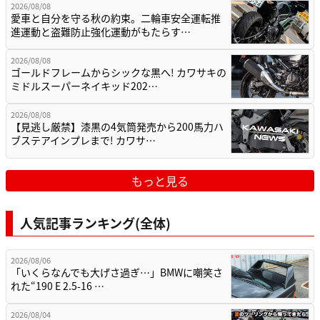
2026/08/08
愛車と自分を守る秋の約束。二輪車安全運転推
進運動と盗難防止強化運動がもたらす…
2026/08/08
ゴールドフレームからシックな黒へ! カワサキの
ミドルスーパーネイキッド202…
2026/08/08
【見逃し厳禁】漆黒の4気筒発売から200馬力ハ
ブステアインプレまで! カワサ…
もっと見る
人気記事ランキング(全体)
2026/08/06
「いくらなんでも大げさ過ぎ…」BMWに嘲笑さ
れた“190 E 2.5-16 …
2026/08/04