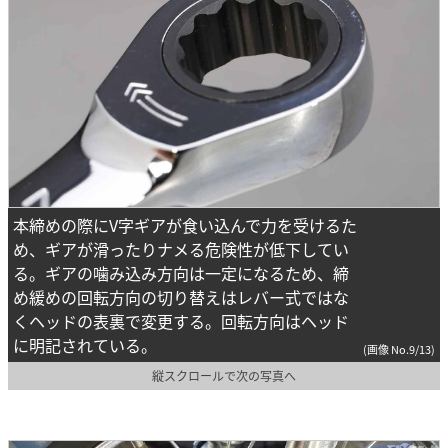
本締めの際にV字ギアが食い込んで力を受けるた
め、ギアが滑ったりナメる危険性が低下してい
る。ギアの噛み込み方向は一定になるため、締
め緩めの回転方向の切り替えはレバー式ではな
くヘッドの表裏で変更する。回転方向はヘッド
に明記されている。
(画像 No.9/13)
縦スクロールで次の写真へ