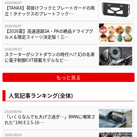
2026/08/07
【TANAX】荷掛けフックとプレートガードの両
立！タナックスのプレートフック…
2026/08/07
【2026夏】高速道路SA・PAの絶品ドライブグ
ルメ＆限定スイーツ決定版！三…
2026/08/07
スクーターがシフトダウンの時代へ!? 幻の名車
に電子制御CVT搭載モデルなど…
もっと見る
人気記事ランキング(全体)
2026/08/06
「いくらなんでも大げさ過ぎ…」BMWに嘲笑さ
れた“190 E 2.5-16 …
2026/08/04