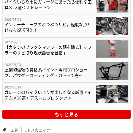
バイクいじり用にガレージにあったら便利な工
具×12選＜ストレート＞
2026/07/08
インナーチューブのぶつぶつサビ。軽度な点サ
ビなら復活可能！
2026/07/05
【カタナのブラックマフラーの錆を除去】マフ
ラーのサビ取り現状最善を目指す
2026/07/03
圧倒的信頼の骨格系ペイント専門プロショッ
プ、パウダーコーティング・カトーで完…
2026/06/28
ガレージのバイクいじりが楽しくなる厳選アイ
テム×10選＜アストロプロダクツ＞…
もっと見る
工具
モトメカニック