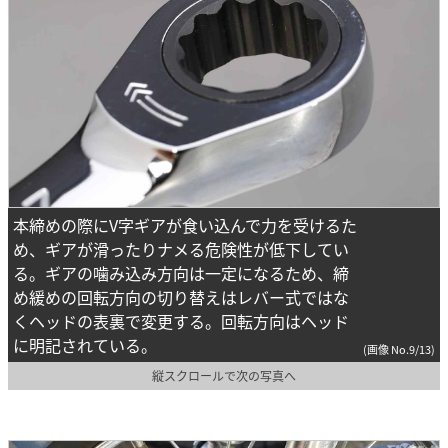
本締めの際にV字ギアが食い込んで力を受けるた
め、ギアが滑ったりナメる危険性が低下してい
る。ギアの噛み込み方向は一定になるため、締
め緩めの回転方向の切り替えはレバー式ではな
くヘッドの表裏で変更する。回転方向はヘッド
に明記されている。
(画像 No.9/13)
縦スクロールで次の写真へ