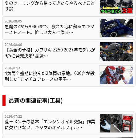
夏のツーリングから帰ってきたらやるべきこと
３選
2026/08/05
悪魔のZからAE86まで、疲れた心に蘇るエキゾ
ーストノート。忙しい大人に贈る…
2026/08/06
【黄金の骨格】カワサキ Z250 2027年モデルが
9/5に発売決定! 高級…
2026/07/31
4気筒全盛期に挑んだ2気筒の意地。600台が殺
到した”アマチュアレースの甲子…
最新の関連記事(工具)
2026/07/22
愛車メンテの基本「エンジンオイル交換」作業
に欠かせない、キジマのオイルフィル…