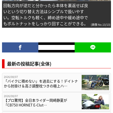
回転方向が逆だと分かったら本体を裏返せば良
いという切り替え方法はシンプルで扱いやす
い。空転トルクも軽く、締め途中や緩め途中で
もボルトナットをしっかり回すことができる。
(画像 No.13/13)
最新の投稿記事(全体)
2026/08/07
「バイクに積めない」を過去にする！デイトナ
から肘掛け＆高さ調整枕つきの極上ハ…
2026/08/07
【プロ驚愕】全日本ライダー岡崎静夏が
「CB750 HORNET E-Clut…