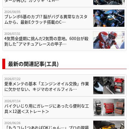
ターが再び。カワサキ「Z H…
2026/08/05
ブレンボ6基のカブ!? 脳がバグる異常なカスタ
ムから、最新Eクラッチ搭載のC…
2026/07/31
4気筒全盛期に挑んだ2気筒の意地。600台が殺
到した”アマチュアレースの甲子…
最新の関連記事(工具)
2026/07/22
愛車メンテの基本「エンジンオイル交換」作業
に欠かせない、キジマのオイルフィル…
2026/07/14
バイクいじり用にガレージにあったら便利な工
具×12選＜ストレート＞
2026/06/26
「もうコレ1つあればOKじゃん…」プロの現場