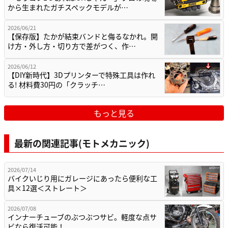
から生まれたガチスペックモデルが…
2026/06/21
【保存版】たかが結束バンドと侮るなかれ。開
け方・外し方・切り方で差がつく、作…
2026/06/12
【DIY新時代】3Dプリンターで特殊工具は作れ
る! 材料費30円の「クラッチ…
もっと見る
最新の関連記事(モトメカニック)
2026/07/14
バイクいじり用にガレージにあったら便利な工
具×12選＜ストレート＞
2026/07/08
インナーチューブのぶつぶつサビ。軽度な点サ
ビなら復活可能！