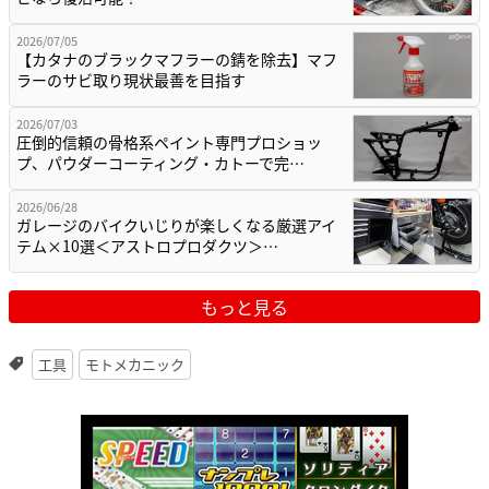
2026/07/05
【カタナのブラックマフラーの錆を除去】マフ
ラーのサビ取り現状最善を目指す
2026/07/03
圧倒的信頼の骨格系ペイント専門プロショッ
プ、パウダーコーティング・カトーで完…
2026/06/28
ガレージのバイクいじりが楽しくなる厳選アイ
テム×10選＜アストロプロダクツ＞…
もっと見る
工具
モトメカニック