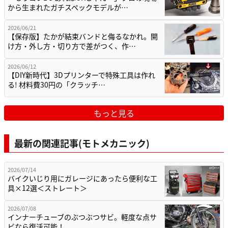
から生まれたガチスペックモデルが…
2026/06/21
【保存版】たかが結束バンドと侮るなかれ。開
け方・外し方・切り方で差がつく、作…
2026/06/12
【DIY新時代】3Dプリンターで特殊工具は作れ
る! 材料費30円の「クラッチ…
もっと見る
最新の関連記事(モトメカニック)
2026/07/14
バイクいじり用にガレージにあったら便利な工
具×12選＜ストレート＞
2026/07/08
インナーチューブのぶつぶつサビ。軽度な点サ
ビなら復活可能！