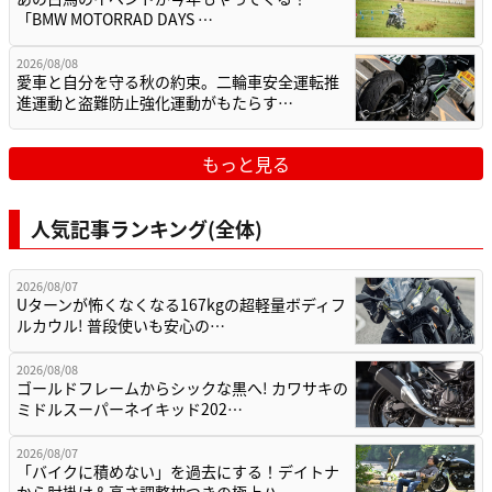
「BMW MOTORRAD DAYS …
2026/08/08
愛車と自分を守る秋の約束。二輪車安全運転推
進運動と盗難防止強化運動がもたらす…
もっと見る
人気記事ランキング(全体)
2026/08/07
Uターンが怖くなくなる167kgの超軽量ボディフ
ルカウル! 普段使いも安心の…
2026/08/08
ゴールドフレームからシックな黒へ! カワサキの
ミドルスーパーネイキッド202…
2026/08/07
「バイクに積めない」を過去にする！デイトナ