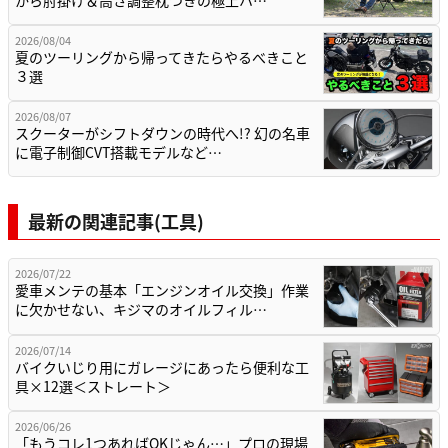
から肘掛け＆高さ調整枕つきの極上ハ…
2026/08/04
夏のツーリングから帰ってきたらやるべきこと
３選
2026/08/07
スクーターがシフトダウンの時代へ!? 幻の名車
に電子制御CVT搭載モデルなど…
最新の関連記事(工具)
2026/07/22
愛車メンテの基本「エンジンオイル交換」作業
に欠かせない、キジマのオイルフィル…
2026/07/14
バイクいじり用にガレージにあったら便利な工
具×12選＜ストレート＞
2026/06/26
「もうコレ1つあればOKじゃん…」プロの現場