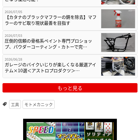
2026/07/05
【カタナのブラックマフラーの錆を除去】マフ
ラーのサビ取り現状最善を目指す
2026/07/03
圧倒的信頼の骨格系ペイント専門プロショッ
プ、パウダーコーティング・カトーで完…
2026/06/28
ガレージのバイクいじりが楽しくなる厳選アイ
テム×10選＜アストロプロダクツ＞…
もっと見る
工具
モトメカニック