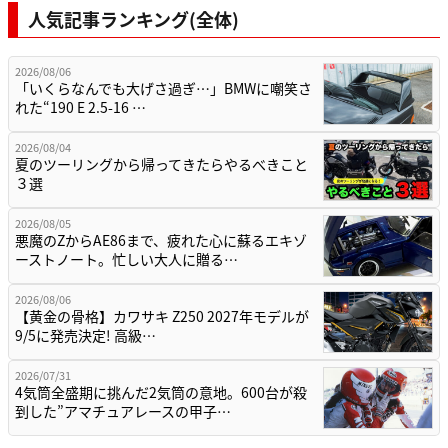
人気記事ランキング(全体)
2026/08/06
「いくらなんでも大げさ過ぎ…」BMWに嘲笑さ
れた“190 E 2.5-16 …
2026/08/04
夏のツーリングから帰ってきたらやるべきこと
３選
2026/08/05
悪魔のZからAE86まで、疲れた心に蘇るエキゾ
ーストノート。忙しい大人に贈る…
2026/08/06
【黄金の骨格】カワサキ Z250 2027年モデルが
9/5に発売決定! 高級…
2026/07/31
4気筒全盛期に挑んだ2気筒の意地。600台が殺
到した”アマチュアレースの甲子…