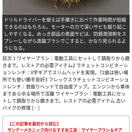
ドリルドライバーを使えば手磨きに比べて作業時間が短縮
できるのはもちろん、モーターの力で深いサビも掘り起こ
しやすくなる。めっき部品の表面サビは、防錆潤滑剤をス
プレーしながら真鍮ブラシでこすると、かなり見られるよ
うになる。
目次 1 ワイヤーブラシ：電動工具にセットして錆取りから磨
きまで。レストアの必需アイテム2 ラチェットコンビネーシ
ョンレンチ：V字ギアでスリムヘッドを実現。72歯は狭い場
所でも使い勝手良好3 フレックスラチェットコンビネーショ
ンレンチ：首振りヘッドで自由度アップ。エンジンから車体
まであらゆる場所で活躍 ワイヤーブラシ：電動工具にセッ
トして錆取りから磨きまで。レストアの必需アイテム 古い
バイクの修理 […]
【この記事を最初から読む】
サンデーメカニック向けおすすめ工具：ワイヤーブラシ＆ギア