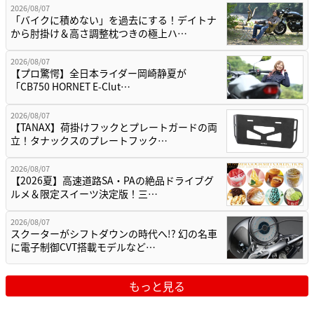
2026/08/07
「バイクに積めない」を過去にする！デイトナ
から肘掛け＆高さ調整枕つきの極上ハ…
2026/08/07
【プロ驚愕】全日本ライダー岡崎静夏が
「CB750 HORNET E-Clut…
2026/08/07
【TANAX】荷掛けフックとプレートガードの両
立！タナックスのプレートフック…
2026/08/07
【2026夏】高速道路SA・PAの絶品ドライブグ
ルメ＆限定スイーツ決定版！三…
2026/08/07
スクーターがシフトダウンの時代へ!? 幻の名車
に電子制御CVT搭載モデルなど…
もっと見る