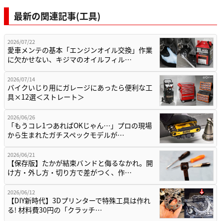
最新の関連記事(工具)
2026/07/22
愛車メンテの基本「エンジンオイル交換」作業
に欠かせない、キジマのオイルフィル…
2026/07/14
バイクいじり用にガレージにあったら便利な工
具×12選＜ストレート＞
2026/06/26
「もうコレ1つあればOKじゃん…」プロの現場
から生まれたガチスペックモデルが…
2026/06/21
【保存版】たかが結束バンドと侮るなかれ。開
け方・外し方・切り方で差がつく、作…
2026/06/12
【DIY新時代】3Dプリンターで特殊工具は作れ
る! 材料費30円の「クラッチ…