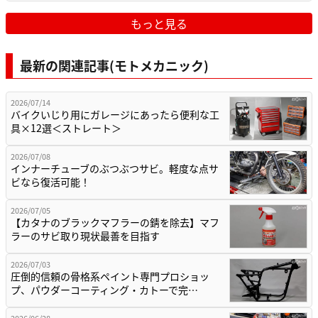
もっと見る
最新の関連記事(モトメカニック)
2026/07/14
バイクいじり用にガレージにあったら便利な工
具×12選＜ストレート＞
2026/07/08
インナーチューブのぶつぶつサビ。軽度な点サ
ビなら復活可能！
2026/07/05
【カタナのブラックマフラーの錆を除去】マフ
ラーのサビ取り現状最善を目指す
2026/07/03
圧倒的信頼の骨格系ペイント専門プロショッ
プ、パウダーコーティング・カトーで完…