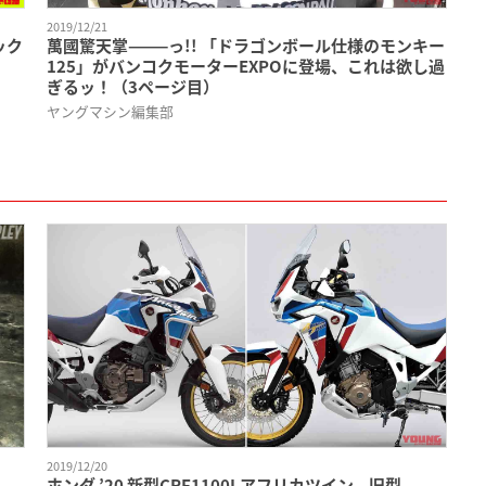
2019/12/21
ック
萬國驚天掌———っ!! 「ドラゴンボール仕様のモンキー
125」がバンコクモーターEXPOに登場、これは欲し過
ぎるッ！（3ページ目）
ヤングマシン編集部
2019/12/20
ホンダ ’20 新型CRF1100Lアフリカツイン、旧型