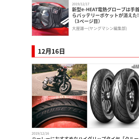
2019/12/17
新型e-HEAT電熱グローブは手
らバッテリーポケットが消えた!
（3ページ目）
大屋雄一(ヤングマシン編集部)
12月16日
2019/12/16
ハーレーにおすすめなハイグリップタイヤ「クルー