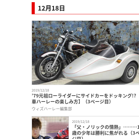
12月18日
2019/12/18
’79元祖ローライダーにサイドカーをドッキング!?
車ハーレーの楽しみ方】（3ページ目）
ウィズハーレー編集部
2019/12/18
「父・ノリックの情熱」………1
歳の少年は勝利に焦がれる（3
ジ目）