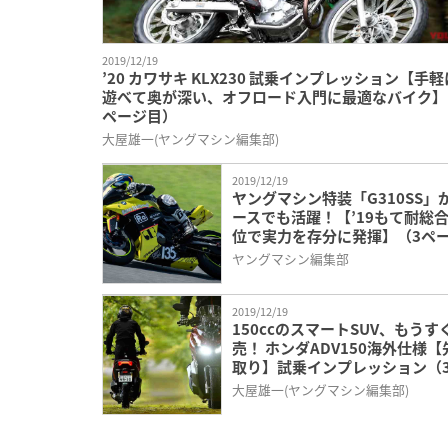
2019/12/19
’20 カワサキ KLX230 試乗インプレッション【手軽に
遊べて奥が深い、オフロード入門に最適なバイク】
ページ目）
大屋雄一(ヤングマシン編集部)
2019/12/19
ヤングマシン特装「G310SS」
ースでも活躍！【’19もて耐総合
位で実力を存分に発揮】（3ペ
目）
ヤングマシン編集部
2019/12/19
150ccのスマートSUV、もうす
売！ ホンダADV150海外仕様【
取り】試乗インプレッション（
ージ目）
大屋雄一(ヤングマシン編集部)