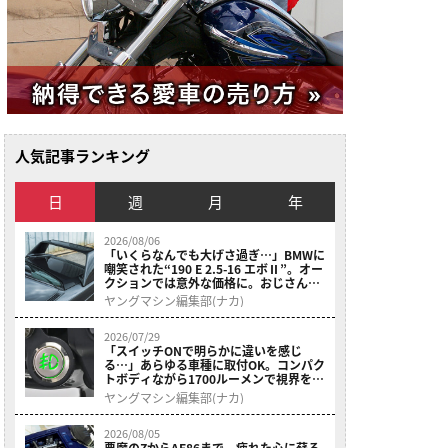
人気記事ランキング
日
週
月
年
2026/08/06
「いくらなんでも大げさ過ぎ…」BMWに
嘲笑された“190 E 2.5-16 エボⅡ”。オー
クションでは意外な価格に。おじさん達
が少年だった頃の憧れのクルマを深堀り
ヤングマシン編集部(ナカ)
（3ページ目）
2026/07/29
「スイッチONで明らかに違いを感じ
る…」あらゆる車種に取付OK。コンパク
トボディながら1700ルーメンで視界を確
保する［デイトナ・LEDフォグランプユ
ヤングマシン編集部(ナカ)
ニット プレシャスレイ スモール］（3ペ
ージ目）
2026/08/05
悪魔のZからAE86まで、疲れた心に蘇る