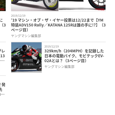
2019/12/19
’19 マシン・オブ・ザ・イヤー投票は12/22まで【YM
（3
特装ADV150 Rally／KATANA 125Rは誰の手に!?】（3
ページ目）
ヤングマシン編集部
2019/12/19
がレ
329km/h（204MPH）を記録した
13
日本の電動バイク、モビテックEV-
ージ
02Aとは？（3ページ目）
ヤングマシン編集部
ぐ発
先
3ペ