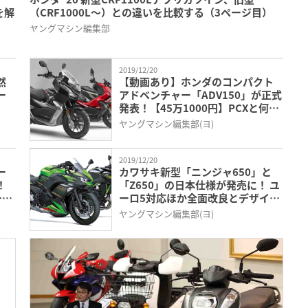
を解
（CRF1000L〜）との違いを比較する（3ページ目）
ヤングマシン編集部
2019/12/20
然
【動画あり】ホンダのコンパクト
ー
アドベンチャー「ADV150」が正式
発表！【45万1000円】PCXと何が
違うか徹底比較（3ページ目）
ヤングマシン編集部(ヨ)
2019/12/20
ー
カワサキ新型「ニンジャ650」と
！
「Z650」の日本仕様が発売に！ ユ
ージ
ーロ5対応ほか全面改良とデザイン
一新（3ページ目）
ヤングマシン編集部(ヨ)