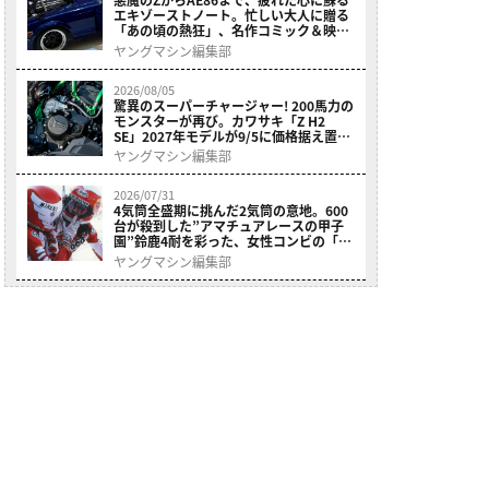
エキゾーストノート。忙しい大人に贈る
「あの頃の熱狂」、名作コミック＆映画
の愛機たちが東京駅地下に期間限定で集
ヤングマシン編集部
結！（3ページ目）
2026/08/05
驚異のスーパーチャージャー! 200馬力の
モンスターが再び。カワサキ「Z H2
SE」2027年モデルが9/5に価格据え置き
で発売（3ページ目）
ヤングマシン編集部
2026/07/31
4気筒全盛期に挑んだ2気筒の意地。600
台が殺到した”アマチュアレースの甲子
園”鈴鹿4耐を彩った、女性コンビの「ス
ズキGSX400E」が特別展示開始（3ペー
ヤングマシン編集部
ジ目）