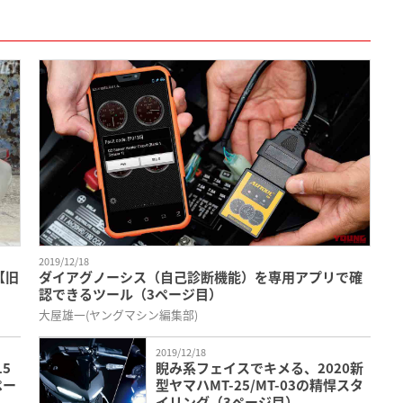
2019/12/18
【旧
ダイアグノーシス（自己診断機能）を専用アプリで確
認できるツール（3ページ目）
大屋雄一(ヤングマシン編集部)
2019/12/18
5
睨み系フェイスでキメる、2020新
ペー
型ヤマハMT-25/MT-03の精悍スタ
イリング（3ページ目）