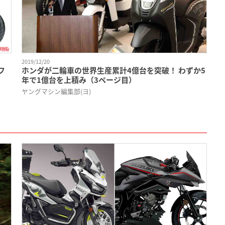
2019/12/20
フ
ホンダが二輪車の世界生産累計4億台を突破！ わずか5
年で1億台を上積み（3ページ目）
ヤングマシン編集部(ヨ)