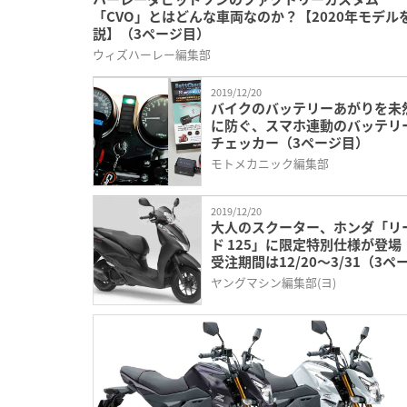
「CVO」とはどんな車両なのか？【2020年モデル
説】（3ページ目）
ウィズハーレー編集部
2019/12/20
バイクのバッテリーあがりを未
に防ぐ、スマホ連動のバッテリ
チェッカー（3ページ目）
モトメカニック編集部
2019/12/20
大人のスクーター、ホンダ「リ
ド 125」に限定特別仕様が登場
受注期間は12/20～3/31（3ペ
目）
ヤングマシン編集部(ヨ)