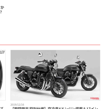
首か
?
2019/12/16
ズ
【期間限定 特別仕様】空冷直4エンジン搭載＆17イン