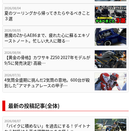
2026/08/04
夏のツーリングから帰ってきたらやるべきこと
３選
2026/08/05
悪魔のZからAE86まで、疲れた心に蘇るエキゾ
ーストノート。忙しい大人に贈る…
2026/08/06
【黄金の骨格】カワサキ Z250 2027年モデルが
9/5に発売決定! 高級…
2026/07/31
4気筒全盛期に挑んだ2気筒の意地。600台が殺
到した”アマチュアレースの甲子…
最新の投稿記事(全体)
2026/08/07
「バイクに積めない」を過去にする！デイトナ