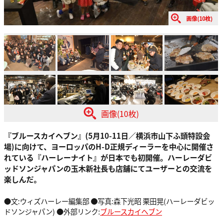
画像(10枚)
画像(10枚)
『ブルースカイヘブン』(5月10-11日／横浜市山下ふ頭特設会
場)に向けて、ヨーロッパのH-D正規ディーラーを中心に開催さ
れている『ハーレーナイト』が日本でも初開催。ハーレーダビ
ッドソンジャパンの玉木新社長も店舗にてユーザーとの交流を
楽しんだ。
●文:ウィズハーレー編集部 ●写真:森下光昭 栗田晃(ハーレーダビッ
ドソンジャパン) ●外部リンク:
ブルースカイヘブン