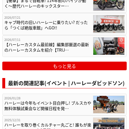
【衝撃】まるで自転車! 114年前のバイクが動
く〜歴代ハーレーのキックスター…
2026/07/21
キャブ時代の旧いハーレーに乗りたい? だった
ら「つくば絶版車館」へGO!!
2026/07/11
【ハーレーカスタム最前線】編集部厳選の最新
のハーレーカスタムを紹介【TRIJ…
もっと見る
最新の関連記事(イベント | ハーレーダビッドソン)
2026/01/28
ハーレーは今年もイベント目白押し! ブルスカや
無料体験試乗会など開催日程を発…
2025/12/31
ハーレーを取り巻くカルチャー丸ごと! 誰もが楽