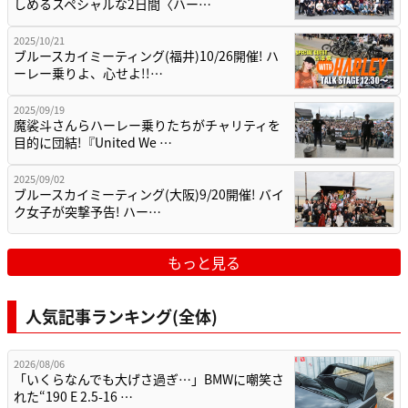
しめるスペシャルな2日間〈ハー…
2025/10/21
ブルースカイミーティング(福井)10/26開催! ハ
ーレー乗りよ、心せよ!!…
2025/09/19
魔裟斗さんらハーレー乗りたちがチャリティを
目的に団結!『United We …
2025/09/02
ブルースカイミーティング(大阪)9/20開催! バイ
ク女子が突撃予告! ハー…
もっと見る
人気記事ランキング(全体)
2026/08/06
「いくらなんでも大げさ過ぎ…」BMWに嘲笑さ
れた“190 E 2.5-16 …