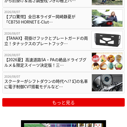
から肘掛け＆高さ調整枕つきの極上ハ…
2026/08/07
【プロ驚愕】全日本ライダー岡崎静夏が
「CB750 HORNET E-Clut…
2026/08/07
【TANAX】荷掛けフックとプレートガードの両
立！タナックスのプレートフック…
2026/08/07
【2026夏】高速道路SA・PAの絶品ドライブグ
ルメ＆限定スイーツ決定版！三…
2026/08/07
スクーターがシフトダウンの時代へ!? 幻の名車
に電子制御CVT搭載モデルなど…
もっと見る