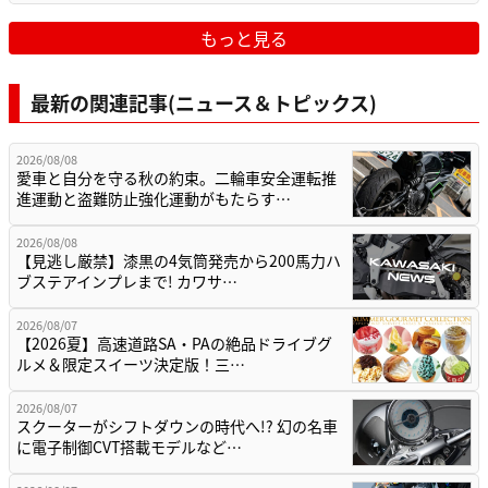
もっと見る
最新の関連記事(ニュース＆トピックス)
2026/08/08
愛車と自分を守る秋の約束。二輪車安全運転推
進運動と盗難防止強化運動がもたらす…
2026/08/08
【見逃し厳禁】漆黒の4気筒発売から200馬力ハ
ブステアインプレまで! カワサ…
2026/08/07
【2026夏】高速道路SA・PAの絶品ドライブグ
ルメ＆限定スイーツ決定版！三…
2026/08/07
スクーターがシフトダウンの時代へ!? 幻の名車
に電子制御CVT搭載モデルなど…