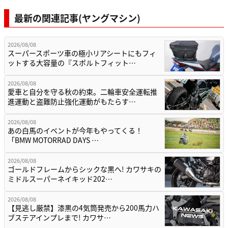
最新の関連記事(ヤングマシン)
2026/08/08
スーパースポーツ車の極小リアシートにもフィ
ットする大容量の『スポルトフィット…
2026/08/08
愛車と自分を守る秋の約束。二輪車安全運転推
進運動と盗難防止強化運動がもたらす…
2026/08/08
あの白馬のイベントが今年もやってくる！
「BMW MOTORRAD DAYS …
2026/08/08
ゴールドフレームからシックな黒へ! カワサキの
ミドルスーパーネイキッド202…
2026/08/08
【見逃し厳禁】漆黒の4気筒発売から200馬力ハ
ブステアインプレまで! カワサ…