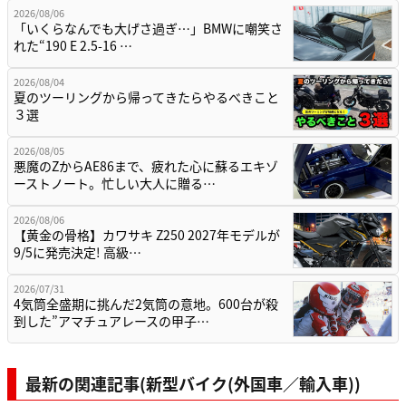
2026/08/06
「いくらなんでも大げさ過ぎ…」BMWに嘲笑さ
れた“190 E 2.5-16 …
2026/08/04
夏のツーリングから帰ってきたらやるべきこと
３選
2026/08/05
悪魔のZからAE86まで、疲れた心に蘇るエキゾ
ーストノート。忙しい大人に贈る…
2026/08/06
【黄金の骨格】カワサキ Z250 2027年モデルが
9/5に発売決定! 高級…
2026/07/31
4気筒全盛期に挑んだ2気筒の意地。600台が殺
到した”アマチュアレースの甲子…
最新の関連記事(新型バイク(外国車／輸入車))