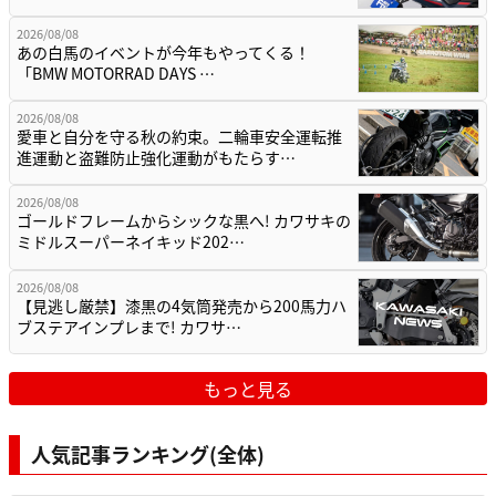
2026/08/08
あの白馬のイベントが今年もやってくる！
「BMW MOTORRAD DAYS …
2026/08/08
愛車と自分を守る秋の約束。二輪車安全運転推
進運動と盗難防止強化運動がもたらす…
2026/08/08
ゴールドフレームからシックな黒へ! カワサキの
ミドルスーパーネイキッド202…
2026/08/08
【見逃し厳禁】漆黒の4気筒発売から200馬力ハ
ブステアインプレまで! カワサ…
もっと見る
人気記事ランキング(全体)