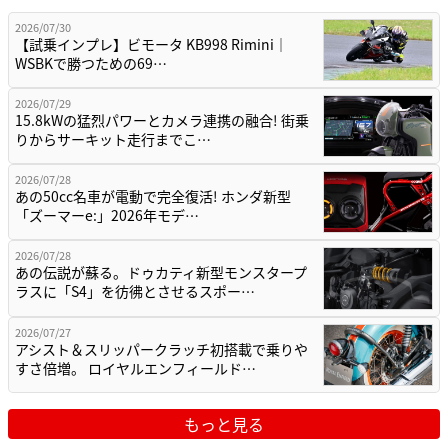
2026/07/30
【試乗インプレ】ビモータ KB998 Rimini｜
WSBKで勝つための69…
2026/07/29
15.8kWの猛烈パワーとカメラ連携の融合! 街乗
りからサーキット走行までこ…
2026/07/28
あの50cc名車が電動で完全復活! ホンダ新型
「ズーマーe:」2026年モデ…
2026/07/28
あの伝説が蘇る。ドゥカティ新型モンスタープ
ラスに「S4」を彷彿とさせるスポー…
2026/07/27
アシスト＆スリッパークラッチ初搭載で乗りや
すさ倍増。 ロイヤルエンフィールド…
もっと見る