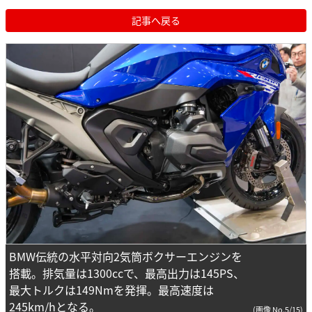
記事へ戻る
BMW伝統の水平対向2気筒ボクサーエンジンを
搭載。排気量は1300ccで、最高出力は145PS、
最大トルクは149Nmを発揮。最高速度は
245km/hとなる。
(画像 No.5/15)