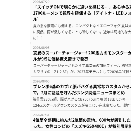
2026/07/29
「スイッチONで明らかに違いを感じる…」あらゆる
1700ルーメンで視界を確保する［デイトナ・LEDフ
ル］
夏の急な豪雨にも備える、コンパクトなイエローフォグ 夏は
に突然、雨が激しくなることも珍しくない。近年は局地的な
に[…]
2026/08/05
驚異のスーパーチャージャー! 200馬力のモンスターが再
ルが9/5に価格据え置きで発売
スーパーチャージャーがもたらす異次元の加速フィール 初登
カワサキの「Z H2 SE」が、2027年モデルとして2026年9月
2026/08/05
ブレンボ6基のカブ!? 脳がバグる異常なカスタムから、
で。7月に話題を呼んだホンダ関連ニュースまとめ
製作費230万超、脳がバグるCB750Four再現 第18回モンキー
124ccスケールダウンカスタムが凄まじい完成度だった。製作
2026/07/31
4気筒全盛期に挑んだ2気筒の意地。600台が殺到し
った、女性コンビの「スズキGSX400E」が特別展示