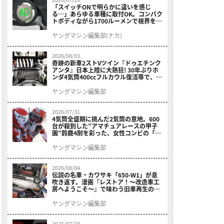
「スイッチONで明らかに違いを感じ
る…」あらゆる車種に取付OK。コンパク
トボディながら1700ルーメンで視界を確
保する［デイトナ・LEDフォグランプユ
ニット プレシャスレイ スモール］
ヤングマシン編集部(ナカ)
2026/08/03
奇跡の新車2ストVツイン『ドゥエチンク
アンタ』日本上陸に大熱狂! 30年ぶりホ
ンダ4気筒400ccフルカウル復活等で、ロ
マン溢れる1ヶ月に【7月ホットなバイク
ニュース振り返り】
ヤングマシン編集部
2026/07/31
4気筒全盛期に挑んだ2気筒の意地。600
台が殺到した”アマチュアレースの甲子
園”鈴鹿4耐を彩った、女性コンビの「ス
ズキGSX400E」が特別展示開始
ヤングマシン編集部
2026/08/04
伝説の名車・カワサキ「650-W1」が息
吹き返す。漫画『レストア！～改造車工
房へようこそ～』で味わう旧車再生のロ
マン
ヤングマシン編集部
2026/07/28