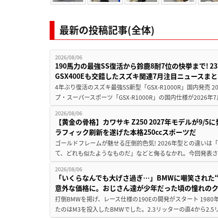
最新の投稿記事(全体)
2026/08/06
190馬力の最強SS復活から鈴鹿8耐7位の快挙まで! 
GSX400Eも交錯したスズキ関連7月注目ニュースま
4年ぶり復活のスズキ最強SS新型「GSX-R1000R」国内発売
プ・スーパースポーツ「GSX-R1000R」の国内仕様が2026年7
2026/08/06
【黄金の骨格】カワサキ Z250 2027年モデルが9/
ラフィック刷新を遂げた本格250ccスポーツだ
ゴールドフレームが魅せる圧倒的色気! 2026年型との違いは「
て、どれも似たようなものだ」などと侮るなかれ。今回発表されたカ
2026/08/06
「いくらなんでも大げさ過ぎ…」BMWに嘲笑された“190
意外な価格に。おじさん達が少年だった頃の憧れの
打倒BMWを掲げ、レース仕様の190Eの開発がスタート 19
たのはM3を投入したBMWでした。2.3リッターの直4から2.