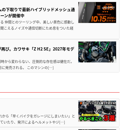
ムの下取りで最新ハイブリッドメッシュ通
ペーンが開催中
る 仲間とのツーリング中、美しい景色に感動し
ら聞こえるノイズや通信切断にため息をついた経
び。カワサキ「Z H2 SE」2027年モデ
場時から変わらない、圧倒的な存在感は健在だ。
5日に発売される。 このマシンの[…]
と疲れから「早くバイクをガレージにしまいたい」と
ていたり、発汗によるヘルメットやジ[…]