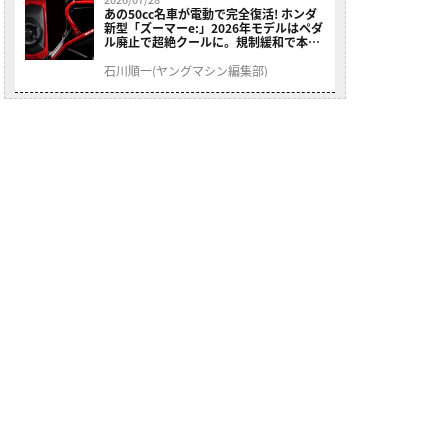
あの50cc名車が電動で完全復活! ホンダ
新型「ズーマーe:」2026年モデルはペダ
ル廃止で超絶クールに。規制緩和で本来
の姿へ【海外】
石川順一(ヤングマシン編集部)