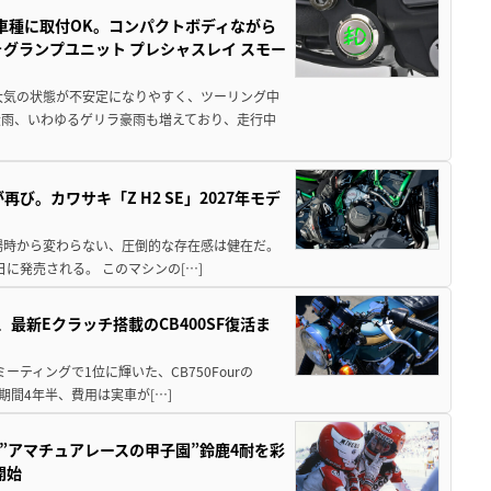
車種に取付OK。コンパクトボディながら
ォグランプユニット プレシャスレイ スモー
大気の状態が不安定になりやすく、ツーリング中
大雨、いわゆるゲリラ豪雨も増えており、走行中
び。カワサキ「Z H2 SE」2027年モデ
場時から変わらない、圧倒的な存在感は健在だ。
5日に発売される。 このマシンの[…]
最新Eクラッチ搭載のCB400SF復活ま
ミーティングで1位に輝いた、CB750Fourの
期間4年半、費用は実車が[…]
た”アマチュアレースの甲子園”鈴鹿4耐を彩
開始