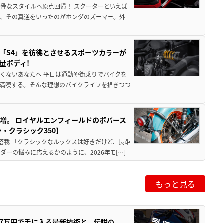
骨なスタイルへ原点回帰！ スクーターといえば
が、その真逆をいったのがホンダのズーマー。外
「S4」を彷彿とさせるスポーツカラーが
量ボディ!
くないあなたへ 平日は通勤や街乗りでバイクを
満喫する。そんな理想のバイクライフを描きつつ
増。 ロイヤルエンフィールドのボバース
・クラシック350】
搭載 「クラシックなルックスは好きだけど、長距
ーの悩みに応えるかのように、2026年モ[…]
もっと見る
237万円で手に入る最新技術と、伝説の