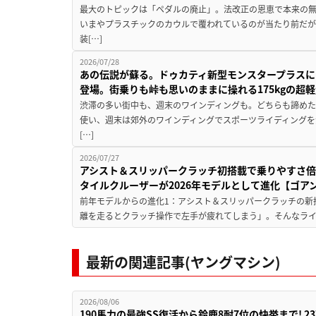
最大のトピックは「ペダルの廃止」。法改正の恩恵で本来の無
いまやプラスチックのカウルで覆われているのが当たり前だ
装[…]
2026/07/28
あの伝説が蘇る。ドゥカティ新型モンスタープラスに
登場。街乗りも峠も思いのままに操れる175kgの超軽
渋滞の多い街中も、週末のワインディングも。どちらも諦めた
使い、週末は郊外のワインディングでスポーツライディングを
[…]
2026/07/27
アシスト＆スリッパークラッチ初搭載で乗りやすさ倍
タイルクルーザーが2026年モデルとして進化【ゴアン
前年モデルからの進化1：アシスト＆スリッパークラッチの新
離を走るとクラッチ操作で左手が疲れてしまう」。そんなライダ
最新の関連記事(ヤングマシン)
2026/08/06
190馬力の最強SS復活から鈴鹿8耐7位の快挙まで! 