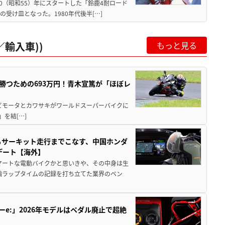
80（昭和55）年にスタートした「鈴鹿4耐ロード
受け皿となった。1980年代後半[…]
輸入車))
もっと見る
BKで勝つための693万円！青木宣篤が「ほぼレ
 ビモータとカワサキがワールドスーパーバイクに
)」を結[…]
からサーキット走行までこなす、中国ホンダ
デート【海外】
マートな電動バイクかと思いきや、その中身は生
二輪ラップタイムの記録を打ち立てた業界のベン
ーe:」2026年モデルはペダル廃止で超絶