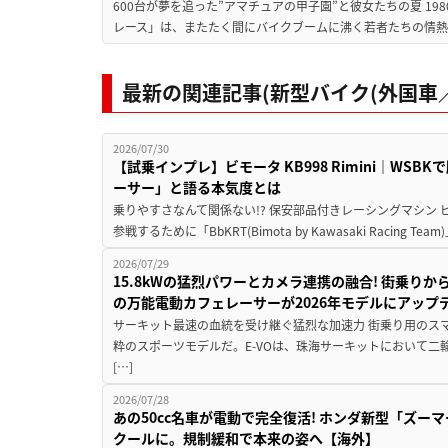
600台が夢を追った”アマチュアの甲子園”と彼女たちの夏 19
レース」は、またたく間にバイクブームに沸く若者たちの情熱の
最新の関連記事(新型バイク(外国車／
2026/07/30
【試乗インプレ】ビモータ KB998 Rimini｜WS
ーサー」と語る本気度とは
乗りやすさなんて関係ない!? 保安部品付きレーシングマシン
参戦するために「BbKRT(Bimota by Kawasaki Racing Team
2026/07/29
15.8kWの猛烈パワーとカメラ連携の融合! 街乗り
の万能電動カフェレーサーが2026年モデルにアップ
サーキット最速の血統を受け継ぐ猛烈な加速力 街乗り用のス
粋のスポーツモデルだ。E-VOは、珠海サーキットにおいて
[…]
2026/07/28
あの50cc名車が電動で完全復活! ホンダ新型「ズーマ
クールに。規制緩和で本来の姿へ【海外】