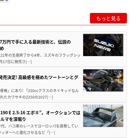
もっと見る
237万円で手に入る最新技術と、伝説の
とめ
 2022年の生産終了から4年、スズキのフラッグシッ
月17日に発売さ[…]
5に発売決定! 高級感を極めたツートーンとグ
骨格」にあり! 「250ccクラスのネイキッドなん
ワサキのZ250の2027[…]
 E 2.5-16 エボⅡ”。オークションでは
クルマを深堀り
80年代、ハコ車のレースでヨーロッパを席巻してい
5リッターへと進化させるなど「[…]