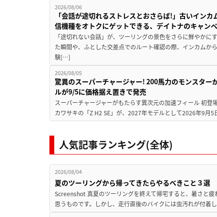
2026/08/06
「会話が途切れるストレスとおさらば!」古いインカ
信機種をオトクにゲットできる、デイトナのキャン
「途切れない会話」が、ツーリングの景色をさらに鮮やかにす
た瞬間や、ふとした交差点でのルート確認の際、インカムか
験[…]
2026/08/05
驚異のスーパーチャージャー! 200馬力のモンスターが再
ルが9/5に価格据え置きで発売
スーパーチャージャーがもたらす異次元の加速フィール 初登
カワサキの「Z H2 SE」が、2027年モデルとして2026年9月
人気記事ランキング(全体)
2026/08/04
夏のツーリングから帰ってきたらやるべきこと３選
Screenshot 真夏のツーリングを終えて帰宅すると、暑さ
思うものです。しかし、走行直後のバイクには虫汚れが付着し