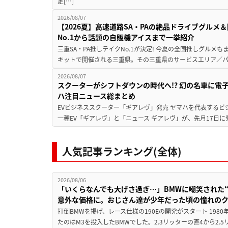
定[…]
2026/08/07
【2026夏】高速道路SA・PAの絶品ドライブグル
No.1から話題の自販機アイスまで一挙紹介
三重SA・PA推しテイクNo.1が決定! 今夏の全国推しグルメ
キットで開催される三重県。その三重県のサービスエリア／パ
2026/08/07
スクーターがシフトダウンの時代へ!? 幻の名車に電
ハ注目ニュース総まとめ
EVビジネススクーター「ギアレヴ」発売 ヤマハを代表するビ
一種EV「ギアレヴ」と「ニュース ギアレヴ」が、先月17日に
人気記事ランキング(全体)
2026/08/06
「いくらなんでも大げさ過ぎ…」BMWに嘲笑された“190
意外な価格に。おじさん達が少年だった頃の憧れの
打倒BMWを掲げ、レース仕様の190Eの開発がスタート 19
たのはM3を投入したBMWでした。2.3リッターの直4から2.