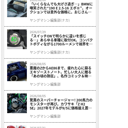
「いくらなんでも大げさ過ぎ…」BMWに
嘲笑された“190 E 2.5-16 エボⅡ”。オー
クションでは意外な価格に。おじさん達
が少年だった頃の憧れのクルマを深堀り
ヤングマシン編集部(ナカ)
2026/07/29
「スイッチONで明らかに違いを感じ
る…」あらゆる車種に取付OK。コンパク
トボディながら1700ルーメンで視界を確
保する［デイトナ・LEDフォグランプユ
ニット プレシャスレイ スモール］
ヤングマシン編集部(ナカ)
2026/08/05
悪魔のZからAE86まで、疲れた心に蘇る
エキゾーストノート。忙しい大人に贈る
「あの頃の熱狂」、名作コミック＆映画
の愛機たちが東京駅地下に期間限定で集
結！
ヤングマシン編集部
2026/08/05
驚異のスーパーチャージャー! 200馬力の
モンスターが再び。カワサキ「Z H2
SE」2027年モデルが9/5に価格据え置き
で発売
ヤングマシン編集部
2026/07/31