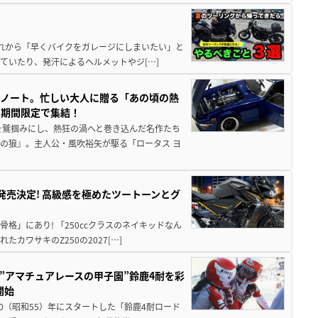
と疲れから「早くバイクをガレージにしまいたい」と
ていたり、発汗によるヘルメットやジ[…]
トノート。忙しい大人に贈る「あの頃の熱
に期間限定で集結！
を鷲掴みにし、熱狂の渦へと巻き込んだ名作たち
の狼』。主人公・風吹裕矢が駆る「ロータス ヨ
5に発売決定! 高級感を極めたツートーンとグ
骨格」にあり! 「250ccクラスのネイキッドなん
ワサキのZ250の2027[…]
た”アマチュアレースの甲子園”鈴鹿4耐を彩
開始
80（昭和55）年にスタートした「鈴鹿4耐ロード