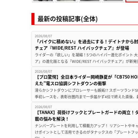
最新の投稿記事(全体)
2026/08/07
「バイクに積めない」を過去にする！デイトナから
チェア『WIDE/REST ハイバックチェア』が登場
ライダーの「欲しい」を凝縮！5つのハイパー進化ポイント 大ヒ
ア」の進化版となる『WIDE/REST ハイバックチェア』が新
2026/08/07
【プロ驚愕】全日本ライダー岡崎静夏が「CB750 HORNE
えた”電スロ協調シフトダウンの衝撃
滑らかシフトダウンにプロレーサーも嫉妬!? スポーツランド
季初レースを、表彰台圏内まで一歩届かず4位で終えた直後、最新モデ
2026/08/07
【TANAX】荷掛けフックとプレートガードの両立
載の悩みを解決！
ナンバープレートを利用して積載力アップ！ リアシートやキ
けポイントとして活用できるのがタナックスの「プレートフ