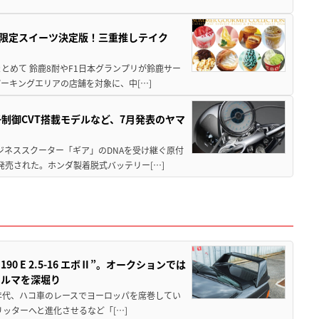
メ＆限定スイーツ決定版！三重推しテイク
もまとめて 鈴鹿8耐やF1日本グランプリが鈴鹿サー
ーキングエリアの店舗を対象に、中[…]
子制御CVT搭載モデルなど、7月発表のヤマ
ジネススクーター「ギア」のDNAを受け継ぐ原付
発売された。ホンダ製着脱式バッテリー[…]
 E 2.5-16 エボⅡ”。オークションでは
クルマを深堀り
80年代、ハコ車のレースでヨーロッパを席巻してい
5リッターへと進化させるなど「[…]