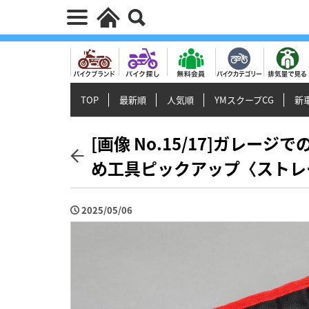
TOP
最新順
人気順
YMスクープCG
新車
[画像 No.15/17]ガレ
め工具ピックアップ〈ストレ
2025/05/06