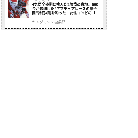
4気筒全盛期に挑んだ2気筒の意地。600
台が殺到した”アマチュアレースの甲子
園”鈴鹿4耐を彩った、女性コンビの「ス
ズキGSX400E」が特別展示開始
ヤングマシン編集部