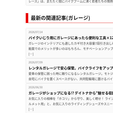
レース」は、またたく間にバイクブームに沸く若者たちの情熱の
最新の関連記事(ガレージ)
2026/07/14
バイクいじり用にガレージにあったら便利な工具×1
ガレージのインテリアにも適したカギ付き大容量7段引き出し
能面でのメリットが多いのはもちろん、モチベーションアッ
[…]
2026/07/09
レンタルガレージで安心保管。バイクライフをアッ
愛車の保管に困った時に頼りになるレンタルガレージ。モトジ
自宅にバイクを置くスペースがない、共同駐輪場に置けるバイ
2026/06/30
ガレージがショップになる!? デイトナから“魅せる
お気に入りの相棒を「ホコリ」から守り、美しく晒せ！ ライ
ルメット用」と、お気に入りのライディングシューズやスニー
[…]