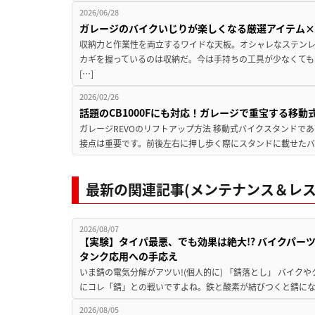
2026/06/28
ガレージのバイクいじりが楽しくなる厳選アイテム×
収納力と作業性を両立するワイドな天板。オシャレなステンレ
カギを握っているのは収納だ。今は手持ちの工具が少なくても
[…]
2026/02/26
話題のCB1000Fにも対応！ガレージで重宝する移
ガレージREVOのリフトアップ方法 移動式バイクスタンドであ
接点は重要です。前後左右に押し歩く際にスタンドに載せたバ
最新の関連記事(メンテナンス＆レス
2026/08/07
【実験】タイパ最悪、でも効果は絶大!? バイクパー
タンク応用への手応え
いま錆の電気分解がアツい!(個人的に) 「錆落とし」 バイ
にコレ「錆」との戦いですよね。鉄と酸素が結びつくと錆にな
2026/08/05