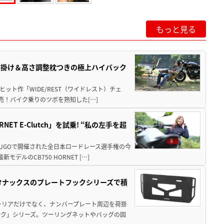
もっと見る
肘掛け＆高さ調整枕つきの極上ハイバック
ット作「WIDE/REST（ワイドレスト）チェ
発売！バイク乗りのツボを熟知した[…]
T E-Clutch」を試乗! “私の左手を超
SUGOで開催された全日本ロードレース選手権の今
ルのCB750 HORNET […]
！タナックスのプレートフックシリーズで積
ャリアだけでなく、ナンバープレート周辺を荷掛
ック」シリーズ。ツーリングネットやバッグの固