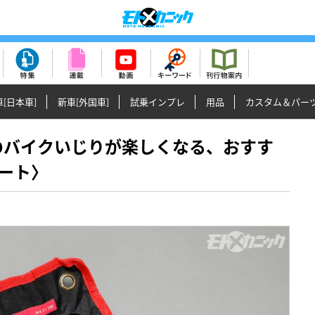
[日本車]
新車[外国車]
試乗インプレ
用品
カスタム＆パー
ージでのバイクいじりが楽しくなる、おすす
ート〉