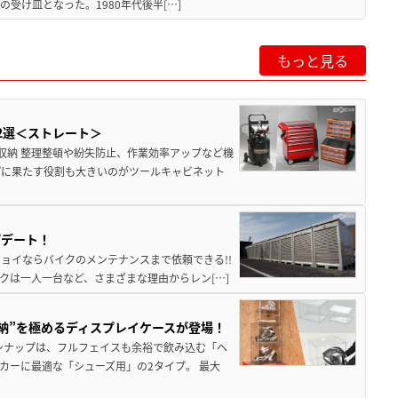
受け皿となった。1980年代後半[…]
もっと見る
2選＜ストレート＞
収納 整理整頓や紛失防止、作業効率アップなど機
プに果たす役割も大きいのがツールキャビネット
プデート！
ョイならバイクのメンテナンスまで依頼できる!!
クは一人一台など、さまざまな理由からレン[…]
収納”を極めるディスプレイケースが登場！
ンナップは、フルフェイスも余裕で飲み込む「ヘ
カーに最適な「シューズ用」の2タイプ。 最大