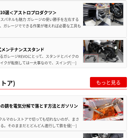
10選＜アストロプロダクツ＞
スパネルも魅力 ガレージの使い勝手を左右する
、ガレージでできる作業が増えれば必要な工具も
動式メンテナンススタンド
るガレージREVOにとって、スタンドとバイクの
イクが転倒しては一大事なので、スイング[…]
トア)
もっと見る
ツの錆を電気分解で落とす方法とガソリン
クやクルマのレストアで切っても切れないのが、まさ
る。そのままだとどんどん進行して鉄を侵[…]