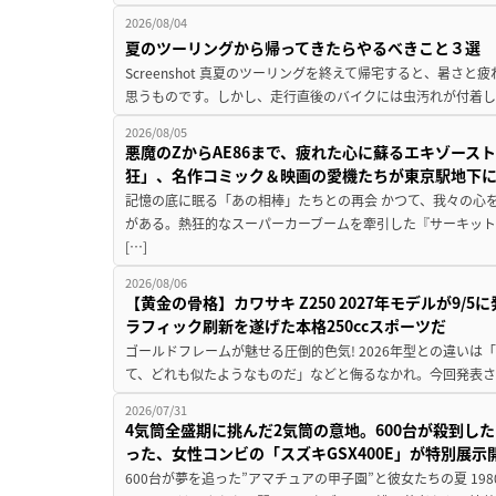
2026/08/04
夏のツーリングから帰ってきたらやるべきこと３選
Screenshot 真夏のツーリングを終えて帰宅すると、暑さ
思うものです。しかし、走行直後のバイクには虫汚れが付着し
2026/08/05
悪魔のZからAE86まで、疲れた心に蘇るエキゾース
狂」、名作コミック＆映画の愛機たちが東京駅地下
記憶の底に眠る「あの相棒」たちとの再会 かつて、我々の心
がある。熱狂的なスーパーカーブームを牽引した『サーキット
[…]
2026/08/06
【黄金の骨格】カワサキ Z250 2027年モデルが9/
ラフィック刷新を遂げた本格250ccスポーツだ
ゴールドフレームが魅せる圧倒的色気! 2026年型との違いは「
て、どれも似たようなものだ」などと侮るなかれ。今回発表されたカ
2026/07/31
4気筒全盛期に挑んだ2気筒の意地。600台が殺到し
った、女性コンビの「スズキGSX400E」が特別展示
600台が夢を追った”アマチュアの甲子園”と彼女たちの夏 19