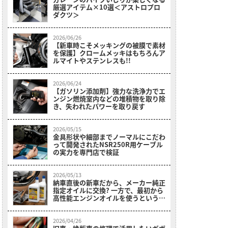
厳選アイテム×10選＜アストロプロ
ダクツ＞
2026/06/26
【新車時こそメッキングの被膜で素材
を保護】クロームメッキはもちろんア
ルマイトやステンレスも!!
2026/06/24
【ガソリン添加剤】強力な洗浄力でエ
ンジン燃焼室内などの堆積物を取り除
き、失われたパワーを取り戻す
2026/05/15
金具形状や細部までノーマルにこだわ
って開発されたNSR250R用ケーブル
の実力を専門店で検証
2026/05/13
納車直後の新車だから、メーカー純正
指定オイルに交換? 一方で、最初から
高性能エンジンオイルを使うという選
択肢＜スーパーゾイルで楽しいバイク
ライフ＞
2026/04/26