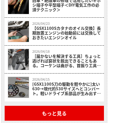
旧車・絶版車の修理で活用したいギボ
シ端子や平型端子＜DIY電気工作の必
須テクニック＞
2026/04/23
【GSX1100Sカタナのオイル交換】長
期放置エンジンの始動前には交換して
おきたいエンジンオイル
2026/04/18
［届かないを解決する工具］ちょっと
逃げれば窮状を脱出できることもあ
る。コーケンは曲がる、首振り工具が
充実
2026/04/15
[GSX1100S刀の駆動を軽やかに]太い
630→現代的530サイズへとコンバー
ト。軽いドライブ系部品が生み出す軽
快な走りに注目!!
もっと見る