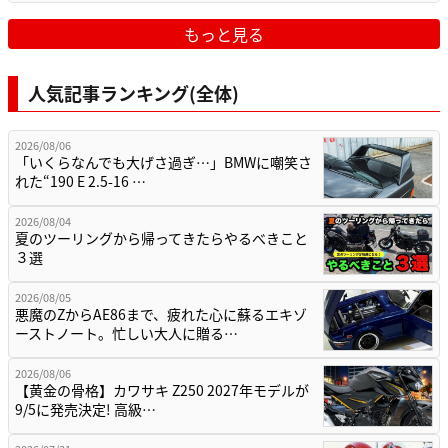
もっと見る
人気記事ランキング(全体)
2026/08/06
「いくらなんでも大げさ過ぎ…」BMWに嘲笑さ
れた“190 E 2.5-16 …
2026/08/04
夏のツーリングから帰ってきたらやるべきこと
３選
2026/08/05
悪魔のZからAE86まで、疲れた心に蘇るエキゾ
ーストノート。忙しい大人に贈る…
2026/08/06
【黄金の骨格】カワサキ Z250 2027年モデルが
9/5に発売決定! 高級…