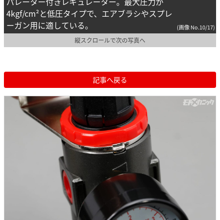
パレーター付きレギュレーター。最大圧力が
4kgf/cm²と低圧タイプで、エアブラシやスプレ
ーガン用に適している。
(画像 No.10/17)
縦スクロールで次の写真へ
記事へ戻る