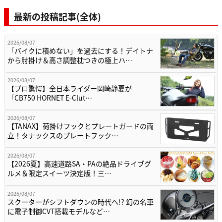
最新の投稿記事(全体)
2026/08/07
「バイクに積めない」を過去にする！デイトナ
から肘掛け＆高さ調整枕つきの極上ハ…
2026/08/07
【プロ驚愕】全日本ライダー岡崎静夏が
「CB750 HORNET E-Clut…
2026/08/07
【TANAX】荷掛けフックとプレートガードの両
立！タナックスのプレートフック…
2026/08/07
【2026夏】高速道路SA・PAの絶品ドライブグ
ルメ＆限定スイーツ決定版！三…
2026/08/07
スクーターがシフトダウンの時代へ!? 幻の名車
に電子制御CVT搭載モデルなど…