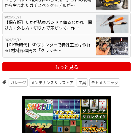
から生まれたガチスペックモデルが…
2026/06/21
【保存版】たかが結束バンドと侮るなかれ。開
け方・外し方・切り方で差がつく、作…
2026/06/12
【DIY新時代】3Dプリンターで特殊工具は作れ
る! 材料費30円の「クラッチ…
もっと見る
ガレージ
メンテナンス＆レストア
工具
モトメカニック