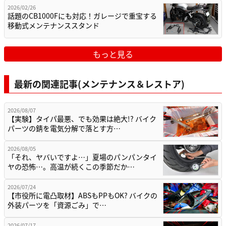
2026/02/26
話題のCB1000Fにも対応！ガレージで重宝する
移動式メンテナンススタンド
もっと見る
最新の関連記事(メンテナンス＆レストア)
2026/08/07
【実験】タイパ最悪、でも効果は絶大!? バイク
パーツの錆を電気分解で落とす方…
2026/08/05
「それ、ヤバいですよ…」夏場のパンパンタイ
ヤの恐怖…。高温が続くこの季節だか…
2026/07/24
【市役所に電凸取材】ABSもPPもOK? バイクの
外装パーツを「資源ごみ」で…
2026/07/17