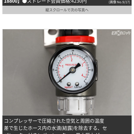
18800】
●ストレート会員価格:4230円
(画像 No.9/17)
縦スクロールで次の写真へ
コンプレッサーで圧縮された空気と周囲の温度
差で生じたホース内の水滴(結露)を除去する、セ