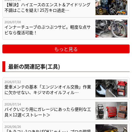
【解決】ハイエースのエンスト＆アイドリング
不調はここを疑え! 25万キロ過走…
2026/07/08
インナーチューブのぶつぶつサビ。軽度な点サ
ビなら復活可能！
もっと見る
最新の関連記事(工具)
2026/07/22
愛車メンテの基本「エンジンオイル交換」作業
に欠かせない、キジマのオイルフィル…
2026/07/14
バイクいじり用にガレージにあったら便利な工
具×12選＜ストレート＞
2026/06/26
「もうコレ1つあればOKじゃん…」プロの現場