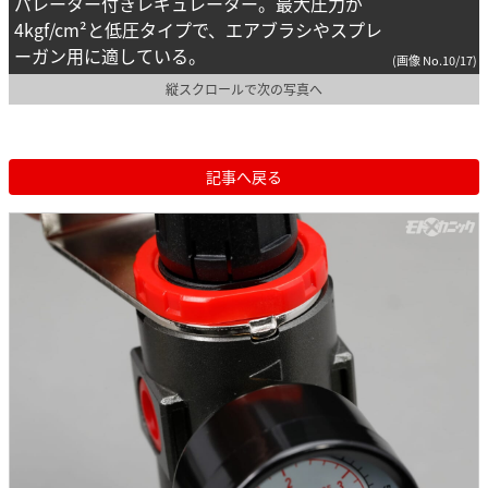
パレーター付きレギュレーター。最大圧力が
4kgf/cm²と低圧タイプで、エアブラシやスプレ
ーガン用に適している。
(画像 No.10/17)
縦スクロールで次の写真へ
記事へ戻る