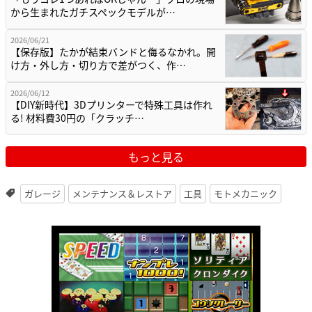
から生まれたガチスペックモデルが…
2026/06/21
【保存版】たかが結束バンドと侮るなかれ。開
け方・外し方・切り方で差がつく、作…
2026/06/12
【DIY新時代】3Dプリンターで特殊工具は作れ
る! 材料費30円の「クラッチ…
もっと見る
ガレージ
メンテナンス＆レストア
工具
モトメカニック