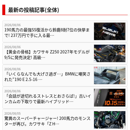
最新の投稿記事(全体)
2026/08/06
190馬力の最強SS復活から鈴鹿8耐7位の快挙ま
で! 237万円で手に入る最…
2026/08/06
【黄金の骨格】カワサキ Z250 2027年モデルが
9/5に発売決定! 高級…
2026/08/06
「いくらなんでも大げさ過ぎ…」BMWに嘲笑さ
れた“190 E 2.5-16 …
2026/08/06
「会話が途切れるストレスとおさらば!」古いイ
ンカムの下取りで最新ハイブリッド…
2026/08/05
驚異のスーパーチャージャー! 200馬力のモンス
ターが再び。カワサキ「Z H…