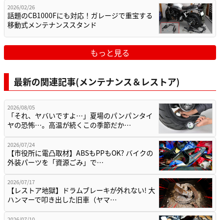
2026/02/26
話題のCB1000Fにも対応！ガレージで重宝する
移動式メンテナンススタンド
もっと見る
最新の関連記事(メンテナンス＆レストア)
2026/08/05
「それ、ヤバいですよ…」夏場のパンパンタイ
ヤの恐怖…。高温が続くこの季節だか…
2026/07/24
【市役所に電凸取材】ABSもPPもOK? バイクの
外装パーツを「資源ごみ」で…
2026/07/17
【レストア地獄】ドラムブレーキが外れない! 大
ハンマーで叩き出した旧車（ヤマ…
2026/07/10