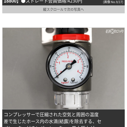
18800】
●ストレート会員価格:4230円
(画像 No.9/17)
縦スクロールで次の写真へ
コンプレッサーで圧縮された空気と周囲の温度
差で生じたホース内の水滴(結露)を除去する、セ