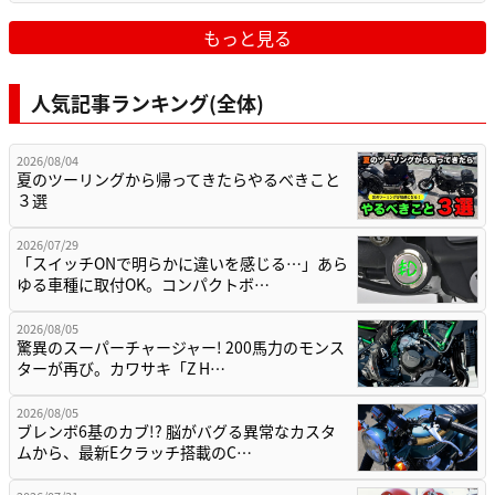
もっと見る
人気記事ランキング(全体)
2026/08/04
夏のツーリングから帰ってきたらやるべきこと
３選
2026/07/29
「スイッチONで明らかに違いを感じる…」あら
ゆる車種に取付OK。コンパクトボ…
2026/08/05
驚異のスーパーチャージャー! 200馬力のモンス
ターが再び。カワサキ「Z H…
2026/08/05
ブレンボ6基のカブ!? 脳がバグる異常なカスタ
ムから、最新Eクラッチ搭載のC…