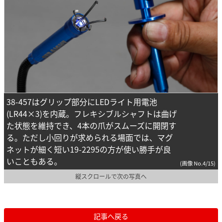
38-457はグリップ部分にLEDライト用電池
(LR44×3)を内蔵。フレキシブルシャフトは曲げ
た状態を維持でき、4本の爪がスムーズに開閉す
る。ただし小回りが求められる場面では、マグ
ネットが細く短い19-2295の方が使い勝手が良
いこともある。
(画像 No.4/15)
縦スクロールで次の写真へ
記事へ戻る