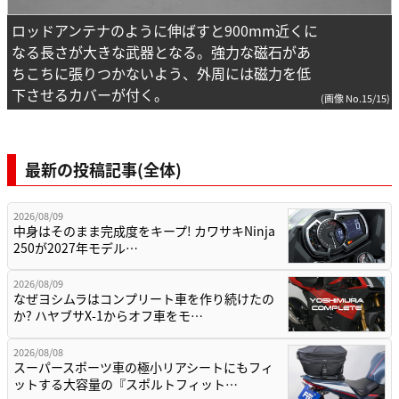
ロッドアンテナのように伸ばすと900mm近くに
なる長さが大きな武器となる。強力な磁石があ
ちこちに張りつかないよう、外周には磁力を低
下させるカバーが付く。
(画像 No.15/15)
最新の投稿記事(全体)
2026/08/09
中身はそのまま完成度をキープ! カワサキNinja
250が2027年モデル…
2026/08/09
なぜヨシムラはコンプリート車を作り続けたの
か? ハヤブサX-1からオフ車をモ…
2026/08/08
スーパースポーツ車の極小リアシートにもフィ
ットする大容量の『スポルトフィット…