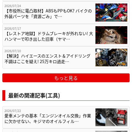
2026/07/24
【市役所に電凸取材】ABSもPPもOK? バイクの
外装パーツを「資源ごみ」で…
2026/07/17
【レストア地獄】ドラムブレーキが外れない! 大
ハンマーで叩き出した旧車（ヤマ…
2026/07/10
【解決】ハイエースのエンスト＆アイドリング
不調はここを疑え! 25万キロ過走…
もっと見る
最新の関連記事(工具)
2026/07/22
愛車メンテの基本「エンジンオイル交換」作業
に欠かせない、キジマのオイルフィル…