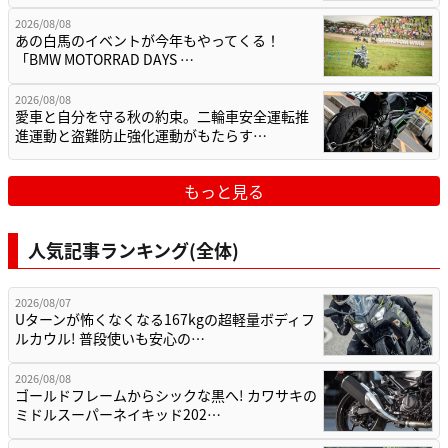
2026/08/08
あの白馬のイベントが今年もやってくる！
「BMW MOTORRAD DAYS …
2026/08/08
愛車と自分を守る秋の約束。二輪車安全運転推
進運動と盗難防止強化運動がもたらす…
もっと見る
人気記事ランキング(全体)
2026/08/07
Uターンが怖くなくなる167kgの超軽量ボディフ
ルカウル! 普段使いも安心の…
2026/08/08
ゴールドフレームからシックな黒へ! カワサキの
ミドルスーパーネイキッド202…