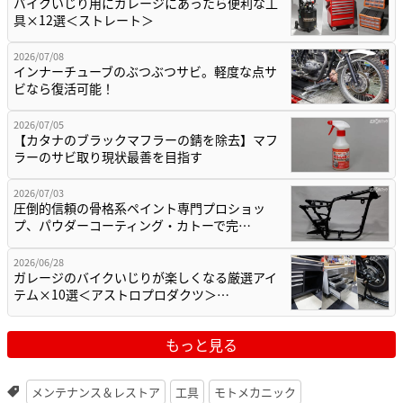
バイクいじり用にガレージにあったら便利な工
具×12選＜ストレート＞
2026/07/08
インナーチューブのぶつぶつサビ。軽度な点サ
ビなら復活可能！
2026/07/05
【カタナのブラックマフラーの錆を除去】マフ
ラーのサビ取り現状最善を目指す
2026/07/03
圧倒的信頼の骨格系ペイント専門プロショッ
プ、パウダーコーティング・カトーで完…
2026/06/28
ガレージのバイクいじりが楽しくなる厳選アイ
テム×10選＜アストロプロダクツ＞…
もっと見る
メンテナンス＆レストア
工具
モトメカニック