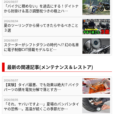
2026/08/07
「バイクに積めない」を過去にする！デイトナ
から肘掛け＆高さ調整枕つきの極上ハ…
2026/08/04
夏のツーリングから帰ってきたらやるべきこと
３選
2026/08/07
スクーターがシフトダウンの時代へ!? 幻の名車
に電子制御CVT搭載モデルなど…
最新の関連記事(メンテナンス＆レストア)
2026/08/07
【実験】タイパ最悪、でも効果は絶大!? バイク
パーツの錆を電気分解で落とす方…
2026/08/05
「それ、ヤバいですよ…」夏場のパンパンタイ
ヤの恐怖…。高温が続くこの季節だか…