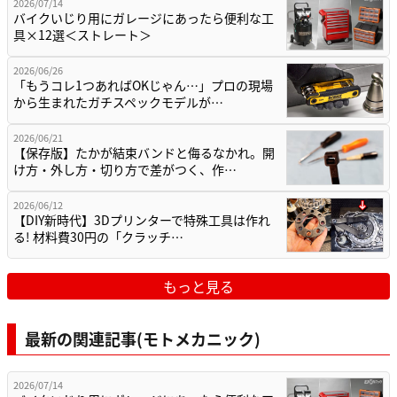
2026/07/14
バイクいじり用にガレージにあったら便利な工
具×12選＜ストレート＞
2026/06/26
「もうコレ1つあればOKじゃん…」プロの現場
から生まれたガチスペックモデルが…
2026/06/21
【保存版】たかが結束バンドと侮るなかれ。開
け方・外し方・切り方で差がつく、作…
2026/06/12
【DIY新時代】3Dプリンターで特殊工具は作れ
る! 材料費30円の「クラッチ…
もっと見る
最新の関連記事(モトメカニック)
2026/07/14