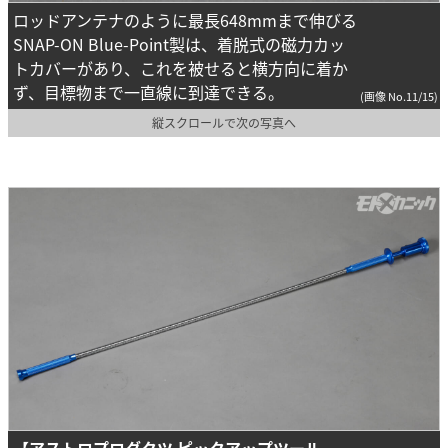
ロッドアンテナのように最長648mmまで伸びる
SNAP-ON Blue-Point製は、着脱式の磁力カッ
トカバーがあり、これを被せると横方向に着か
ず、目標物まで一直線に到達できる。
(画像 No.11/15)
縦スクロールで次の写真へ
【アストロプロダクツ ピックアップツール