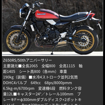
Z650RS/50thアニバーサリー
主要諸元■全長2065 全幅800 全高1115 軸
距1405 シート高800（各mm） 車重
190kg（装備）■水冷4ストローク並列2気筒
DOHC4バルブ 649cc 68ps/8000pmm
6.5kg-m/6700rpm 変速機6段 燃料タンク容
量12L■キャスター24°／トレール100mm ブ
レーキF＝φ300mmダブルディスク+2ポットキ