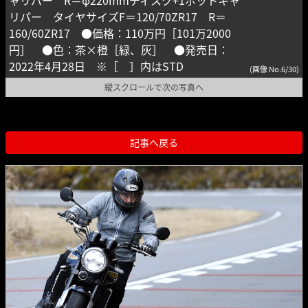
ャリパー R＝φ220mmディスク+1ポットキャ
リパー タイヤサイズF＝120/70ZR17 R＝
160/60ZR17 ●価格：110万円［101万2000
円］ ●色：茶×橙［緑、灰］ ●発売日：
2022年4月28日 ※［ ］内はSTD
(画像 No.6/30)
縦スクロールで次の写真へ
記事へ戻る