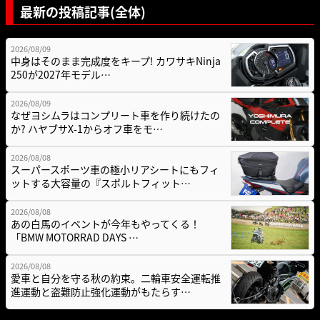
最新の投稿記事(全体)
2026/08/09
中身はそのまま完成度をキープ! カワサキNinja
250が2027年モデル…
2026/08/09
なぜヨシムラはコンプリート車を作り続けたの
か? ハヤブサX-1からオフ車をモ…
2026/08/08
スーパースポーツ車の極小リアシートにもフィ
ットする大容量の『スポルトフィット…
2026/08/08
あの白馬のイベントが今年もやってくる！
「BMW MOTORRAD DAYS …
2026/08/08
愛車と自分を守る秋の約束。二輪車安全運転推
進運動と盗難防止強化運動がもたらす…