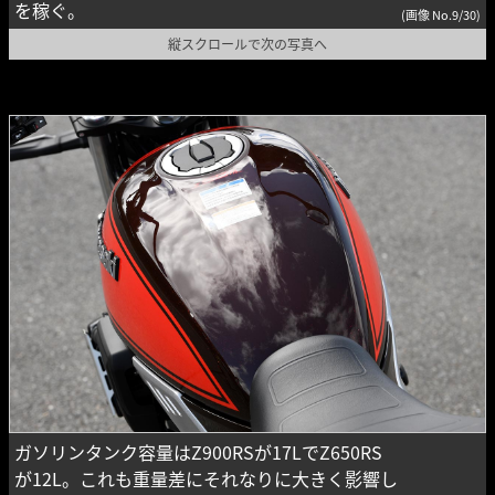
を稼ぐ。
(画像 No.9/30)
縦スクロールで次の写真へ
ガソリンタンク容量はZ900RSが17LでZ650RS
が12L。これも重量差にそれなりに大きく影響し