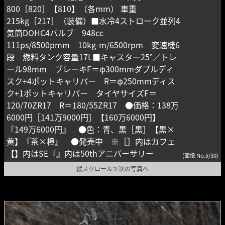
800［820］【810】（各mm） 車重
215kg［217］（装備）■水冷4ストローク並列4
気筒DOHC4バルブ 948cc
111ps/8500pmm 10kg-m/6500rpm 変速機6
段 燃料タンク容量17L■キャスター25°／トレ
ール98mm ブレーキF＝φ300mmダブルディ
スク+4ポットキャリパー R＝φ250mmディス
ク+1ポットキャリパー タイヤサイズF＝
120/70ZR17 R＝180/55ZR17 ●価格：138万
6000円［141万9000円］【160万6000円】
『149万6000円』 ●色：青、黒［黒］【黒×
黄】『茶×橙』 ●発売中 ※［］内はカフェ
【】内はSE『』内は50thアニバーサリー
(画像 No.5/30)
縦スクロールで次の写真へ