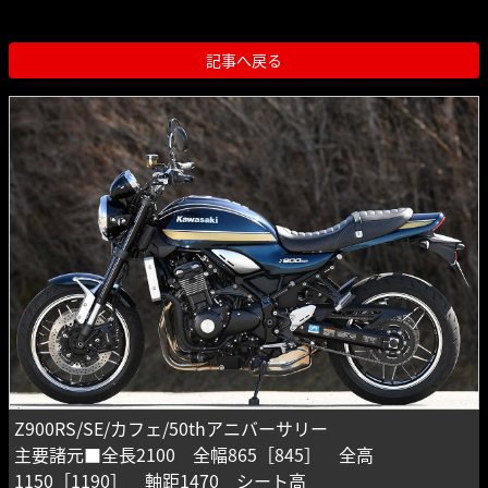
記事へ戻る
Z900RS/SE/カフェ/50thアニバーサリー
主要諸元■全長2100 全幅865［845］ 全高
1150［1190］ 軸距1470 シート高