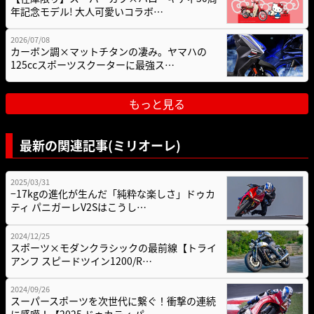
年記念モデル! 大人可愛いコラボ…
2026/07/08
カーボン調×マットチタンの凄み。ヤマハの
125ccスポーツスクーターに最強ス…
もっと見る
最新の関連記事(ミリオーレ)
2025/03/31
−17kgの進化が生んだ「純粋な楽しさ」ドゥカ
ティ パニガーレV2Sはこうし…
2024/12/25
スポーツ×モダンクラシックの最前線【トライ
アンフ スピードツイン1200/R…
2024/09/26
スーパースポーツを次世代に繋ぐ！衝撃の連続
に感嘆！【2025 ドゥカティ パ…