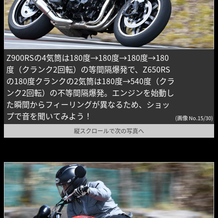
Z900RSの4気筒は180度→180度→180度→180
度（クランク2回転）の等間隔爆発で、Z650RS
の180度クランクの2気筒は180度→540度（クラ
ンク2回転）の不等間隔爆発。エンジンを始動し
た瞬間からフィーリングが異なるため、ショッ
プで音を聞いてみよう！
(画像 No.15/30)
縦スクロールで次の写真へ