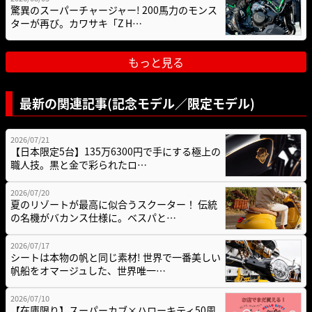
驚異のスーパーチャージャー! 200馬力のモンス
ターが再び。カワサキ「Z H…
もっと見る
最新の関連記事(記念モデル／限定モデル)
2026/07/21
【日本限定5台】135万6300円で手にする極上の
職人技。黒と金で彩られたロ…
2026/07/20
夏のリゾートが最高に似合うスクーター！ 伝統
の名機がバカンス仕様に。ベスパと…
2026/07/17
シートは本物の帆と同じ素材! 世界で一番美しい
帆船をオマージュした、世界唯一…
2026/07/10
【在庫限り】スーパーカブ×ハローキティ50周