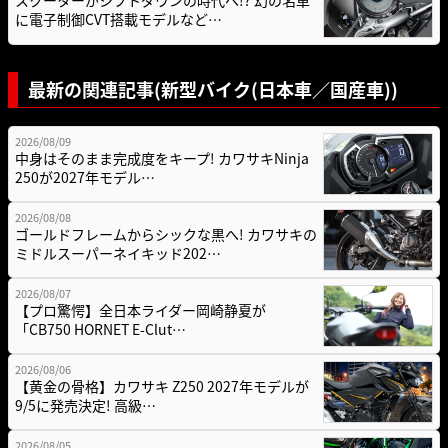
スクーターがシフトダウンの時代へ!? 幻の名車
に電子制御CVT搭載モデルなど…
最新の関連記事(新型バイク(日本車／国産車))
2026/08/09
中身はそのまま完成度をキープ! カワサキNinja
250が2027年モデル…
2026/08/08
ゴールドフレームからシックな黒へ! カワサキの
ミドルスーパーネイキッド202…
2026/08/07
【プロ驚愕】全日本ライダー岡崎静夏が
「CB750 HORNET E-Clut…
2026/08/06
【黄金の骨格】カワサキ Z250 2027年モデルが
9/5に発売決定! 高級…
2026/08/05