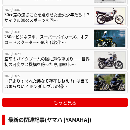
2026/04/07
30cc差の速さに心を躍らせた金欠少年たち！ 2
サイクル80ccスポーツを回…
2026/03/31
250ccビジネス車、スーパーバイカーズ、オフ
ロードスクーター…80年代後半…
2026/03/29
空前のバイクブームの陰に短命車あり──世界
初の可変マス機構を誇った専用設計6…
2026/03/27
「兄よりすぐれた弟なぞ存在しねえ!!」は当て
はまらない？ ホンダ レブルの場…
もっと見る
最新の関連記事(ヤマハ [YAMAHA])