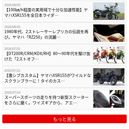
2026/08/03
【100㎞/h程度の実用域で十分な加速性能】ヤ
マハXSR155を全日本ライダ…
2026/08/02
1980年代、2ストレーサーレプリカの伝説を再
び。ヤマハ「RZ250」の流麗…
2026/07/31
【DT200R/CRM/KDX/RH】80〜90年代を駆け抜
けた「2ストオフ…
2026/07/21
【激シブカスタム】ヤマハXSR155がワイルドな
スクランブラーに！タイのカス…
2026/07/14
スーパースポーツの走りを持つ新型スクーター
をさらに磨く。ワイズギアから、アエ…
もっと見る