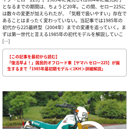
となるまでの期間は、ちょうど20年。この間、セロー225に
は数々の変更が加えられたが、「気軽で扱いやすい」存在で
あることはまったく変わっていない。当記事では1985年の
初代から225最終型（2004年）までの変遷を追っていく。ま
ずは第一世代と言える1985年の初代モデルを解説していこ
[…]
【この記事を最初から読む】
「復活早よ！」国民的オフロード車【ヤマハ セロー225】が誕
生するまで「1985年最初期モデル＜1KH＞詳細解説」