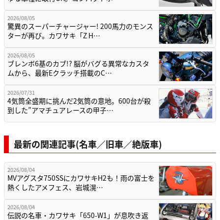
2026/08/05
驚異のスーパーチャージャー! 200馬力のモンス
ターが再び。カワサキ「Z H…
2026/08/05
ブレンボ6基のカブ!? 脳がバグる異常なカスタ
ムから、最新Eクラッチ搭載のC…
2026/07/31
4気筒全盛期に挑んだ2気筒の意地。600台が殺
到した”アマチュアレースの甲子…
最新の関連記事(名車／旧車／絶版車)
2026/08/04
MVアグスタ750SSにカワサキH2も！雨の富士を
熱くしたアメフェス、岩城滉…
2026/08/04
伝説の名車・カワサキ「650-W1」が息吹き返