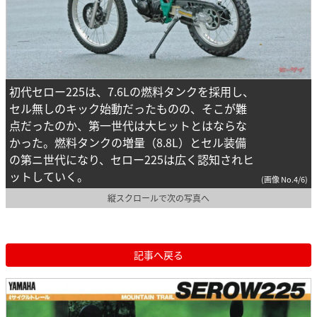
初代セロー225は、7.6Lの燃料タンクを採用し、
セル無しのキック始動だったものの、そこが難
点だったのか、第一世代は大ヒットとはならな
かった。燃料タンクの増量（8.8L）とセル装備
の第ニ世代になり、セロー225は広く認知されヒ
ットしていく。
(画像 No.4/6)
縦スクロールで次の写真へ
記事へ戻る