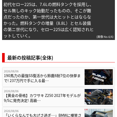
初代セロー225は、7.6Lの燃料タンクを採用し、
セル無しのキック始動だったものの、そこが難
点だったのか、第一世代は大ヒットとはならな
かった。燃料タンクの増量（8.8L）とセル装備
の第ニ世代になり、セロー225は広く認知されヒ
ットしていく。
(画像 No.6/6)
最新の投稿記事(全体)
2026/08/06
190馬力の最強SS復活から鈴鹿8耐7位の快挙ま
で! 237万円で手に入る最…
2026/08/06
【黄金の骨格】カワサキ Z250 2027年モデルが
9/5に発売決定! 高級…
2026/08/06
「いくらなんでも大げさ過ぎ…」BMWに嘲笑さ