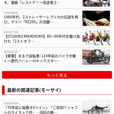
す。漫画『レストア！～改造車工…
2026/08/02
1980年代、2ストレーサーレプリカの伝説を再
び。ヤマハ「RZ250」の流麗…
2026/07/31
【DT200R/CRM/KDX/RH】80〜90年代を駆け抜
けた「2ストオフ…
2026/07/22
【衝撃】まるで自転車! 114年前のバイクが動
く〜歴代ハーレーのキックスター…
もっと見る
最新の関連記事(モーサイ)
2026/04/09
「70年前に縦置きVツイン」「ご存知!? シャフ
トのライラック号」…浜松の廃…