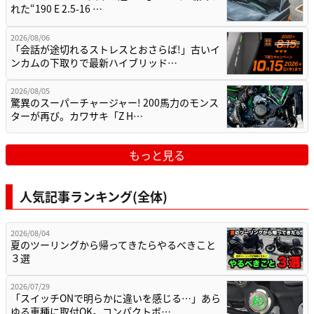
れた“190 E 2.5-16 …
2026/08/06
「会話が途切れるストレスとおさらば!」古いイ
ンカムの下取りで最新ハイブリッド…
2026/08/05
驚異のスーパーチャージャー! 200馬力のモンス
ターが再び。カワサキ「Z H…
もっと見る
人気記事ランキング(全体)
2026/08/04
夏のツーリングから帰ってきたらやるべきこと
３選
2026/07/29
「スイッチONで明らかに違いを感じる…」あら
ゆる車種に取付OK。コンパクトボ…