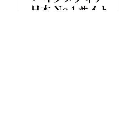
HOME
バイク／オートバイ［旧型車／旧車／名車／絶版車］
「復
ヤングマシンとは？
ご利用案内
執筆／編集メンバー
プライバシーポリシー
運営会社
お問い合せ
Copyright ©
NAIGAI PUBLISHING CO.,LTD.
All rights reserved.