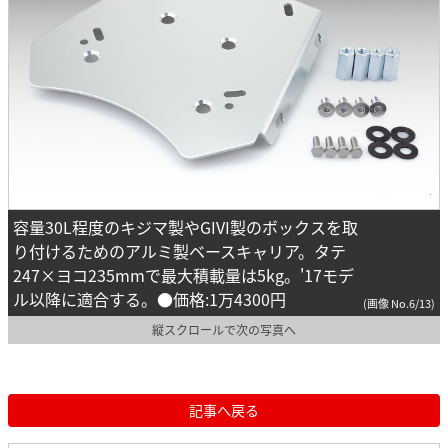
容量30L程度のキジマ製やGIVI製のボックスを取
り付けるためのアルミ製ベースキャリア。タテ
247×ヨコ235mmで最大積載量は5kg。'17モデ
ル以降に適合する。●価格:1万4300円
(画像 No.6/13)
縦スクロールで次の写真へ
記事へ戻る