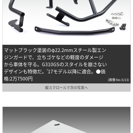
マットブラック塗装のφ22.2mmスチール製エン
ジンガードで、立ちゴケなどの軽度のダメージ
から車体を守る。G310GSのスタイルを崩さない
デザインも特徴だ。'17モデル以降に適合。●価
格:2万7500円
(画像 No.5/13)
縦スクロールで次の写真へ