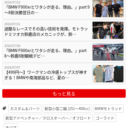
2026/07/22
「BMW F900xrとワタシが走る、理由。」part 9
〜8耐決勝翌日の…
2026/07/21
過酷なレースでその高い技術を発揮。モトラッ
ドミツオカ鈴鹿店のメカニックが、鈴…
2026/07/08
「BMW F900xrとワタシが走る、理由。」part
8〜鈴鹿8耐観戦デビ…
2026/07/07
【499円〜】ワークマンの冷感トップスが神す
ぎる！BMWや南海部品など、夏の…
もっと見る
カスタム＆パーツ
新型小型二輪 [251〜400cc]
BMWモトラッド
新型アドベンチャー／クロスオーバー／オフロード
ゴーライド
キジマ