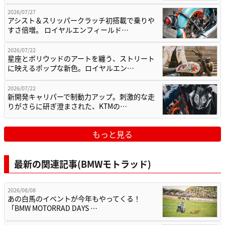
2026/07/27
アシスト＆スリッパークラッチ初搭載で乗りや
すさ倍増。 ロイヤルエンフィールド…
2026/07/22
星座とボリウッドのアートを纏う、ストリート
に映えるポップな新色。ロイヤルエン…
2026/07/22
新開発キャリパーで制動力アップ。刺激的な走
りがさらに研ぎ澄まされた、KTMの…
もっと見る
最新の関連記事(BMWモトラッド)
2026/08/08
あの白馬のイベントが今年もやってくる！
「BMW MOTORRAD DAYS …