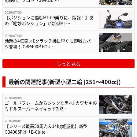
2026/07/30
【ポジションに悩むMT-09乗りに、朗報！】あ
の「絶妙ポジション」が新型MT…
2026/07/30
話題の4気筒×Eクラッチ機に早くも即戦力パー
ツ登場！ CBR400R FOU…
もっと見る
最新の関連記事(新型小型二輪 [251〜400cc])
2026/08/08
ゴールドフレームからシックな黒へ! カワサキの
ミドルスーパーネイキッド202…
2026/08/01
【シリーズ最高58馬力＆14kg軽量化】新型
CB400SFは「E-Clutc…