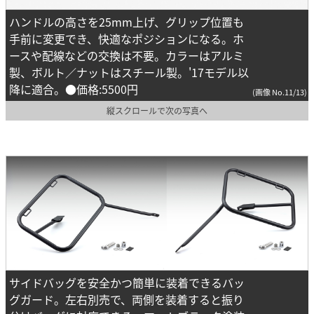
ハンドルの高さを25mm上げ、グリップ位置も
手前に変更でき、快適なポジションになる。ホ
ースや配線などの交換は不要。カラーはアルミ
製、ボルト／ナットはスチール製。'17モデル以
降に適合。●価格:5500円
(画像 No.11/13)
縦スクロールで次の写真へ
サイドバッグを安全かつ簡単に装着できるバッ
グガード。左右別売で、両側を装着すると振り