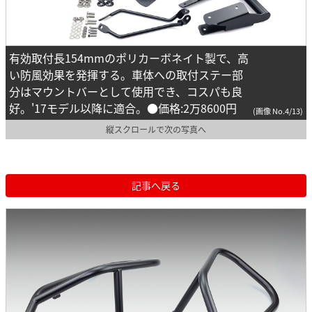
有効取付長154mmのポリカーボネイト製で、高
い防風効果を発揮する。車体への取付ステー部
分はマウントバーとして使用でき、コスパも良
好。'17モデル以降に適合。●価格:2万8600円
(画像 No.4/13)
縦スクロールで次の写真へ
記事へ戻る