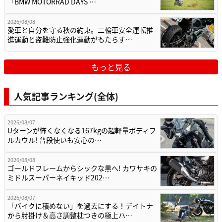
「BMW MOTORRAD DAYS …
2026/08/08
愛車と自分を守る秋の約束。二輪車安全運転推
進運動と盗難防止強化運動がもたらす…
もっと見る
人気記事ランキング(全体)
2026/08/07
Uターンが怖くなくなる167kgの超軽量ボディフ
ルカウル! 普段使いも安心の…
2026/08/08
ゴールドフレームからシックな黒へ! カワサキの
ミドルスーパーネイキッド202…
2026/08/07
「バイクに積めない」を過去にする！デイトナ
から肘掛け＆高さ調整枕つきの極上ハ…