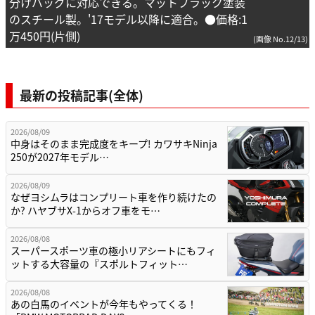
分けバッグに対応できる。マットブラック塗装
のスチール製。'17モデル以降に適合。●価格:1
万450円(片側)
(画像 No.12/13)
最新の投稿記事(全体)
2026/08/09
中身はそのまま完成度をキープ! カワサキNinja
250が2027年モデル…
2026/08/09
なぜヨシムラはコンプリート車を作り続けたの
か? ハヤブサX-1からオフ車をモ…
2026/08/08
スーパースポーツ車の極小リアシートにもフィ
ットする大容量の『スポルトフィット…
2026/08/08
あの白馬のイベントが今年もやってくる！