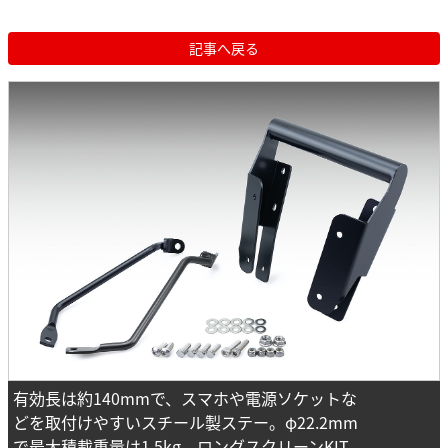
記事へ戻る
有効長は約140mmで、スマホや電源ソケットな
どを取付けやすいスチール製ステー。φ22.2mm
で最大積載重量は1.5kg。ロングスクリーンKIT