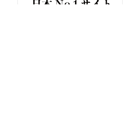
HOME
バイクカスタム＆パーツ
BMW G310GS乗り必見!! 
ヤングマシンとは？
ご利用案内
執筆／編集メンバー
プライバシーポリシー
運営会社
お問い合せ
Copyright ©
NAIGAI PUBLISHING CO.,LTD.
All rights reserved.