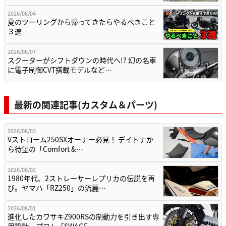
2026/08/04
夏のツーリングから帰ってきたらやるべきこと
３選
2026/08/07
スクーターがシフトダウンの時代へ!? 幻の名車
に電子制御CVT搭載モデルなど…
最新の関連記事(カスタム＆パーツ)
2026/08/03
Vストローム250SXオーナー必見！ デイトナか
ら待望の「Comfort &…
2026/08/02
1980年代、2ストレーサーレプリカの伝説を再
び。ヤマハ「RZ250」の流麗…
2026/08/01
進化したカワサキZ900RSの制動力を引き出す専
用設計。プロト「SWAGE-…