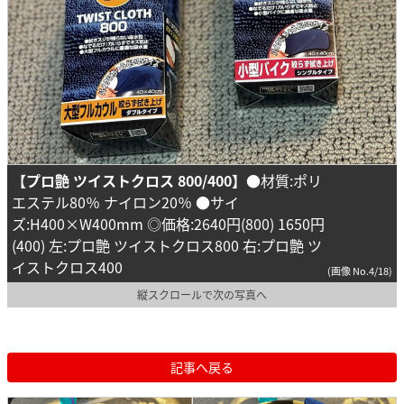
【プロ艶 ツイストクロス 800/400】
●材質:ポリ
エステル80％ ナイロン20％ ●サイ
ズ:H400×W400mm ◎価格:2640円(800) 1650円
(400) 左:プロ艶 ツイストクロス800 右:プロ艶 ツ
イストクロス400
(画像 No.4/18)
縦スクロールで次の写真へ
記事へ戻る