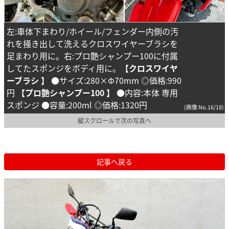
左:車体下まわり/ホイール/フェンダー内側の汚
れを掻き出して洗えるクロスワイヤーブラシを
足まわり用に。右:プロ艶シャンプー100に付属
してたスポンジをボディ用に。
【クロスワイヤ
ーブラシ 】
●サイズ:280×Φ70mm ◎価格:990
円
【プロ艶シャンプー100 】
●内容:本体 専用
スポンジ ●容量:200ml ◎価格:1320円
(画像 No.16/18)
縦スクロールで次の写真へ
記事へ戻る