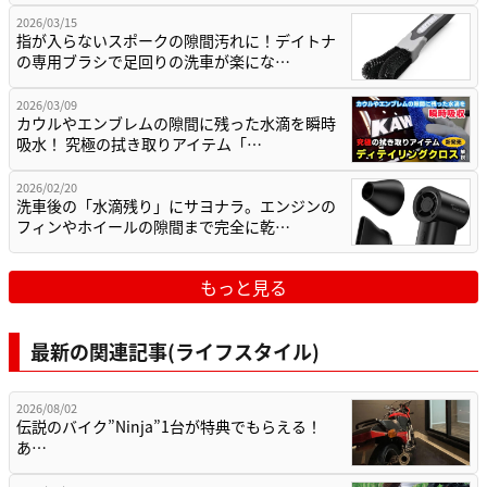
2026/03/15
指が入らないスポークの隙間汚れに！デイトナ
の専用ブラシで足回りの洗車が楽にな…
2026/03/09
カウルやエンブレムの隙間に残った水滴を瞬時
吸水！ 究極の拭き取りアイテム「…
2026/02/20
洗車後の「水滴残り」にサヨナラ。エンジンの
フィンやホイールの隙間まで完全に乾…
もっと見る
最新の関連記事(ライフスタイル)
2026/08/02
伝説のバイク”Ninja”1台が特典でもらえる！
あ…