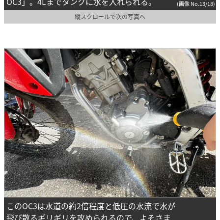
OC3」。4Lまでタンクに水を入れられる。
(画像 No.13/18)
縦スクロールで次の写真へ
このOC3は水道の約2倍程度と低圧の水流で水が
飛び散るギリギリを攻められるので、よそさま