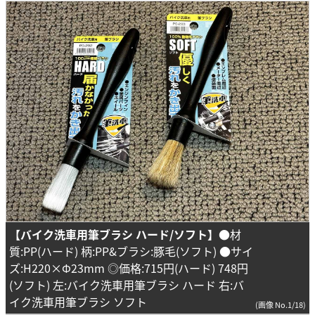
【
バイク洗車用筆ブラシ
ハード/ソフト】
●材
質:PP(ハード) 柄:PP&ブラシ:豚毛(ソフト) ●サイ
ズ:H220×Φ23mm ◎価格:715円(ハード) 748円
(ソフト) 左:バイク洗車用筆ブラシ ハード 右:バ
イク洗車用筆ブラシ ソフト
(画像 No.1/18)