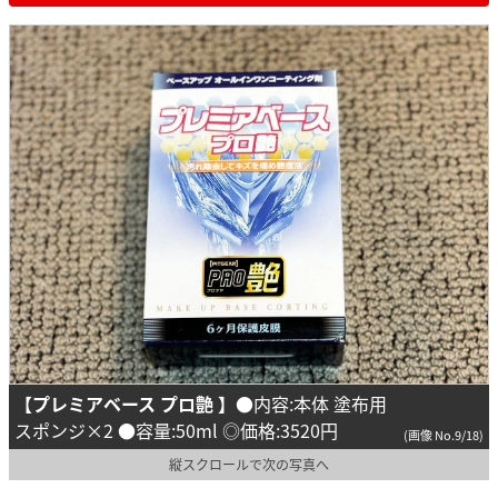
【プレミアベース プロ艶 】
●内容:本体 塗布用
スポンジ×2 ●容量:50ml ◎価格:3520円
(画像 No.9/18)
縦スクロールで次の写真へ