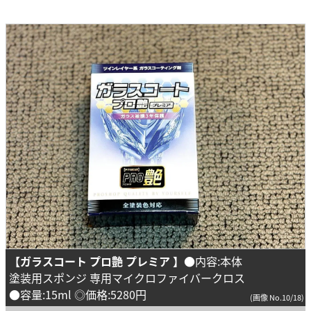
【ガラスコート プロ艶 プレミア 】
●内容:本体
塗装用スポンジ 専用マイクロファイバークロス
●容量:15ml ◎価格:5280円
(画像 No.10/18)