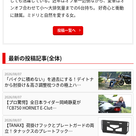
しても活躍している。近年はオフ車一辺倒ながら、愛車はオ
ンオフ合わせて小〜大排気量までの6台持ち。 好奇心と衝動
に隷属。ミドリと自然を愛する女。
投稿一覧へ
最新の投稿記事(全体)
2026/08/07
「バイクに積めない」を過去にする！デイトナ
から肘掛け＆高さ調整枕つきの極上ハ…
2026/08/07
【プロ驚愕】全日本ライダー岡崎静夏が
「CB750 HORNET E-Clut…
2026/08/07
【TANAX】荷掛けフックとプレートガードの両
立！タナックスのプレートフック…