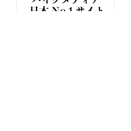
HOME
バイクライフ
洗車も立派なメンテ♪ タナックスの本気メ
ヤングマシンとは？
ご利用案内
執筆／編集メンバー
プライバシーポリシー
運営会社
お問い合せ
Copyright ©
NAIGAI PUBLISHING CO.,LTD.
All rights reserved.