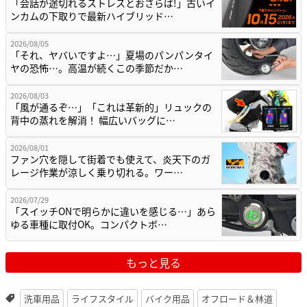
「会話が途切れるストレスとおさらば!」古いイ
ンカムの下取りで最新ハイブリッド…
2026/08/05
「それ、ヤバいですよ…」夏場のパンパンタイ
ヤの恐怖…。高温が続くこの季節だか…
2026/08/03
「風が通るぞ…」「これは革新的」リュックの
背中の蒸れを解消！ 幅広いバッグに…
2026/08/01
ファン穴を隠して街着でも使えて、炎天下のガ
レージ作業が涼しく乗り切れる。ワー…
2026/07/29
「スイッチONで明らかに違いを感じる…」あら
ゆる車種に取付OK。コンパクトボ…
もっと見る
洗車用品
ライフスタイル
バイク用品
オフロード＆林道