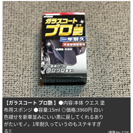
【ガラスコート
プロ艶 】
●内容:本体 ウエス 塗
布用スポンジ ●容量:15ml ◎価格:3960円 白い
色褪せを新車並みにいい黒に戻してくれるあり
がたいモノ。1年耐久っていうのもステキすぎ
る!!
(画像 No.7/18)