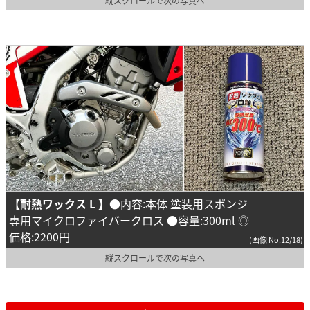
縦スクロールで次の写真へ
【耐熱ワックス L 】
●内容:本体 塗装用スポンジ
専用マイクロファイバークロス ●容量:300ml ◎
価格:2200円
(画像 No.12/18)
縦スクロールで次の写真へ