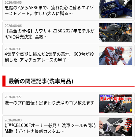
2026/08/05
悪魔のZからAE86まで、疲れた心に蘇るエキゾ
ーストノート。忙しい大人に贈る…
2026/08/06
【黄金の骨格】カワサキ Z250 2027年モデルが
9/5に発売決定! 高級…
2026/07/31
4気筒全盛期に挑んだ2気筒の意地。600台が殺
到した”アマチュアレースの甲子…
最新の関連記事(洗車用品)
2026/07/27
洗車のプロ直伝！足まわり洗浄のコツ教えます
2026/06/03
新型CB1000Fオーナー必見！ 洗車ツールも同時
降臨【デイトナ最新カスタム…