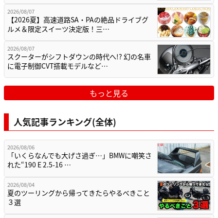
2026/08/07
【2026夏】高速道路SA・PAの絶品ドライブグ
ルメ＆限定スイーツ決定版！三…
2026/08/07
スクーターがシフトダウンの時代へ!? 幻の名車
に電子制御CVT搭載モデルなど…
もっと見る
人気記事ランキング(全体)
2026/08/06
「いくらなんでも大げさ過ぎ…」BMWに嘲笑さ
れた“190 E 2.5-16 …
2026/08/04
夏のツーリングから帰ってきたらやるべきこと
３選