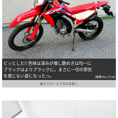
ビッとした!! 色味は深みが増し艶めきは均一に
ブラックはよりブラックに。まさに一切の邪気
を感じない姿になったっ。
(画像 No.17/18)
縦スクロールで次の写真へ