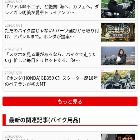
2026/07/07
「リアル峰不二子」と絶賛! 海へ、カフェへ。ダ
レノガレ明美が愛車トライアンフ…
2026/07/01
ただのバイク屋じゃない! パーツ選びから取り付
け、アパレルまで。ホンダが提案…
2026/05/01
「スマホを見る暇があるなら、バイクで走りた
い」忙しい毎日をリセットする、Re…
2026/02/20
【ホンダ(HONDA)GB350 C】スクーター歴18年
のベテランが初のMT…
もっと見る
最新の関連記事(バイク用品)
2026/08/06