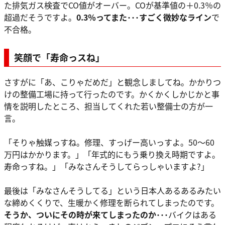
た排気ガス検査でCO値がオーバー。COが基準値の＋0.3％の
超過だそうですよ。
0.3％ってまた･･･すごく微妙なライン
で
不合格。
笑顔で「寿命っスね」
さすがに「あ、こりゃだめだ」と観念しましてね。かかりつ
けの整備工場に持って行ったのです。かくかくしかじかと事
情を説明したところ、担当してくれた若い整備士の方が一
言。
「そりゃ触媒っすね。修理、すっげー高いっすよ。50～60
万円はかかります。」「年式的にもう乗り換え時期ですよ。
寿命っすね。」「みなさんそうしてらっしゃいますよ?」
最後は「みなさんそうしてる」という日本人あるあるみたい
な締めくくりで、生暖かく修理を断られてしまったのです。
そうか、ついにその時が来てしまったのか･･･
バイクはある