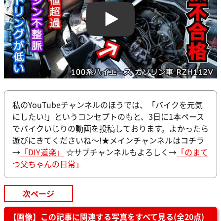
Play
私のYouTubeチャンネルのほうでは、「バイクを元気
にしたい!」というコンセプトのもと、3日に1本ペース
でバイクいじりの動画を投稿しております。よかったら
遊びにきてくださいね～!★メインチャンネルはコチラ
→
「DIY道楽」
☆サブチャンネルもよろしく→
「のまて
つ父ちゃんの日常」
次ページ
【画像】この記事に関連する写真をすべて見る(全20点)