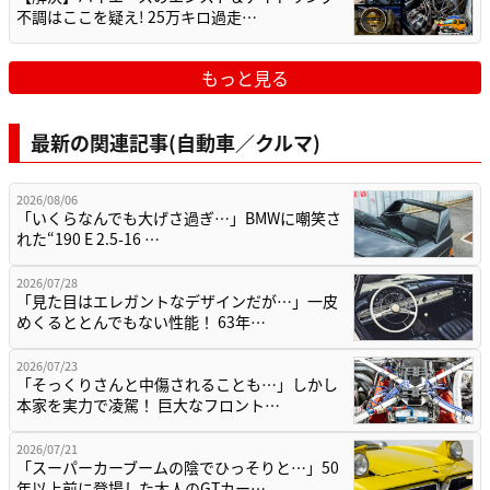
不調はここを疑え! 25万キロ過走…
もっと見る
最新の関連記事(自動車／クルマ)
2026/08/06
「いくらなんでも大げさ過ぎ…」BMWに嘲笑さ
れた“190 E 2.5-16 …
2026/07/28
「見た目はエレガントなデザインだが…」一皮
めくるととんでもない性能！ 63年…
2026/07/23
「そっくりさんと中傷されることも…」しかし
本家を実力で凌駕！ 巨大なフロント…
2026/07/21
「スーパーカーブームの陰でひっそりと…」50
年以上前に登場した大人のGTカー…