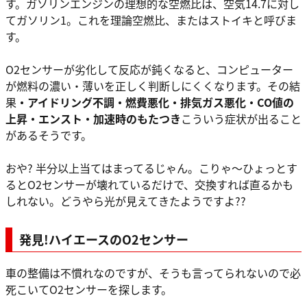
す。ガソリンエンジンの理想的な空燃比は、空気14.7に対し
てガソリン1。これを理論空燃比、またはストイキと呼びま
す。
O2センサーが劣化して反応が鈍くなると、コンピューター
が燃料の濃い・薄いを正しく判断しにくくなります。その結
果
・アイドリング不調・燃費悪化・排気ガス悪化・CO値の
上昇・エンスト・加速時のもたつき
こういう症状が出ること
があるそうです。
おや? 半分以上当てはまってるじゃん。こりゃ～ひょっとす
るとO2センサーが壊れているだけで、交換すれば直るかも
しれない。どうやら光が見えてきたようですよ??
発見!ハイエースのO2センサー
車の整備は不慣れなのですが、そうも言ってられないので必
死こいてO2センサーを探します。