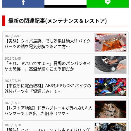
最新の関連記事(メンテナンス＆レストア)
2026/08/07
【実験】タイパ最悪、でも効果は絶大!? バイク
パーツの錆を電気分解で落とす方…
2026/08/05
「それ、ヤバいですよ…」夏場のパンパンタイ
ヤの恐怖…。高温が続くこの季節だか…
2026/07/24
【市役所に電凸取材】ABSもPPもOK? バイクの
外装パーツを「資源ごみ」で…
2026/07/17
【レストア地獄】ドラムブレーキが外れない! 大
ハンマーで叩き出した旧車（ヤマ…
2026/07/10
【解決】ハイエースのエンスト＆アイドリング