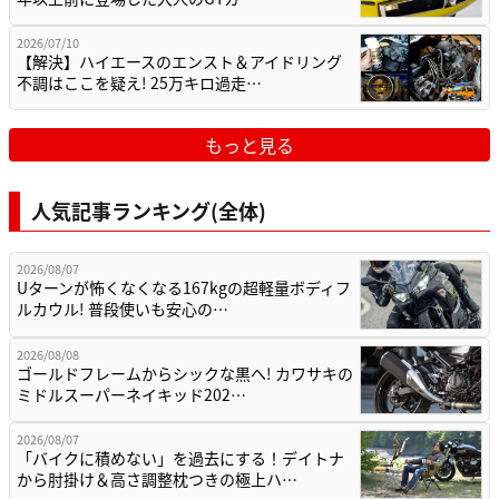
2026/07/10
【解決】ハイエースのエンスト＆アイドリング
不調はここを疑え! 25万キロ過走…
もっと見る
人気記事ランキング(全体)
2026/08/07
Uターンが怖くなくなる167kgの超軽量ボディフ
ルカウル! 普段使いも安心の…
2026/08/08
ゴールドフレームからシックな黒へ! カワサキの
ミドルスーパーネイキッド202…
2026/08/07
「バイクに積めない」を過去にする！デイトナ
から肘掛け＆高さ調整枕つきの極上ハ…