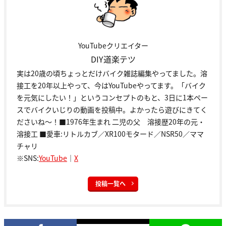
YouTubeクリエイター
DIY道楽テツ
実は20歳の頃ちょっとだけバイク雑誌編集やってました。溶
接工を20年以上やって、今はYouTubeやってます。「バイク
を元気にしたい！」というコンセプトのもと、3日に1本ペー
スでバイクいじりの動画を投稿中。よかったら遊びにきてく
ださいね～！■1976年生まれ 二児の父 溶接歴20年の元・
溶接工 ■愛車:リトルカブ／XR100モタード／NSR50／ママ
チャリ
※SNS:
YouTube
｜
X
投稿一覧へ