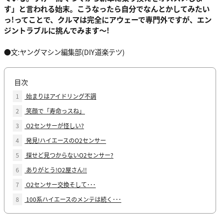
す」と言われる始末。こうなったら自分でなんとかしてみたい
っ!ってことで、クルマは完全にアウェーで専門外ですが、エン
ジントラブルに挑んでみます～!
●文:ヤングマシン編集部(DIY道楽テツ)
目次
1
始まりはアイドリング不調
2
笑顔で「寿命っスね」
3
O2センサーが怪しい?
4
発見!ハイエースのO2センサー
5
探せど見つからないO2センサー?
6
ありがとう!O2屋さん!!
7
O2センサー交換そして･･･
8
100系ハイエースのメンテは続く･･･