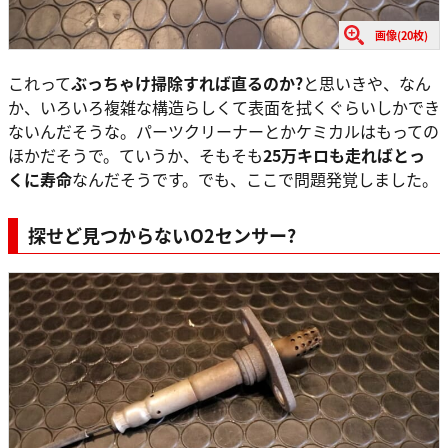
画像(20枚)
これって
ぶっちゃけ掃除すれば直るのか?
と思いきや、なん
か、いろいろ複雑な構造らしくて表面を拭くぐらいしかでき
ないんだそうな。パーツクリーナーとかケミカルはもっての
ほかだそうで。ていうか、そもそも
25万キロも走ればとっ
くに寿命
なんだそうです。でも、ここで問題発覚しました。
探せど見つからないO2センサー?