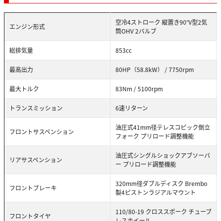
空冷4ストローク 縦置き90°V型2気
エンジン形式
筒OHV 2バルブ
総排気量
853cc
最高出力
80HP（58.8kW） / 7750rpm
最大トルク
83Nm / 5100rpm
トランスミッション
6速リターン
油圧式41mm径テレスコピック倒立
フロントサスペンション
フォーク プリロード調整機能
油圧式シングルショックアブソーバ
リアサスペンション
ー プリロード調整機能
320mm径ダブルディスク Brembo
フロントブレーキ
製4ピストンラジアルマウント
110/80-19 クロススポーク チューブ
フロントタイヤ
レスホイール