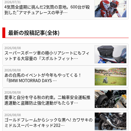
2026/07/31
4気筒全盛期に挑んだ2気筒の意地。600台が殺
到した”アマチュアレースの甲子…
最新の投稿記事(全体)
2026/08/08
スーパースポーツ車の極小リアシートにもフィ
ットする大容量の『スポルトフィット…
2026/08/08
あの白馬のイベントが今年もやってくる！
「BMW MOTORRAD DAYS …
2026/08/08
愛車と自分を守る秋の約束。二輪車安全運転推
進運動と盗難防止強化運動がもたらす…
2026/08/08
ゴールドフレームからシックな黒へ! カワサキの
ミドルスーパーネイキッド202…