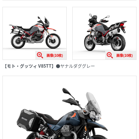
画像(10枚)
画像(10枚)
【モト・グッツィ V85TT】
●ヤナルダググレー