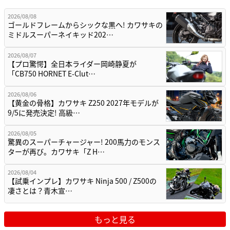
2026/08/08
ゴールドフレームからシックな黒へ! カワサキの
ミドルスーパーネイキッド202…
2026/08/07
【プロ驚愕】全日本ライダー岡崎静夏が
「CB750 HORNET E-Clut…
2026/08/06
【黄金の骨格】カワサキ Z250 2027年モデルが
9/5に発売決定! 高級…
2026/08/05
驚異のスーパーチャージャー! 200馬力のモンス
ターが再び。カワサキ「Z H…
2026/08/04
【試乗インプレ】カワサキ Ninja 500 / Z500の
凄さとは？青木宣…
もっと見る