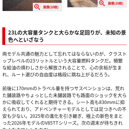
画像(10枚)
画像(10枚)
23Lの大容量タンクと大らかな足回りが、未知の景
色へといざなう
両モデル共通の魅力として忘れてはならないのが、クラスト
ップレベルの23リットルという大容量燃料タンクだ。頻繁
な給油の煩わしさから解放されることで、心の余裕が生ま
れ、ルート選びの自由度は格段に跳ね上がるだろう。
前後に170mmのトラベル量を持つサスペンションは、荒れ
た舗装路やちょっとした未舗装路でも路面のショックを大ら
かに吸収してくれると期待できる。シート高も830mmに抑
えられており、アドベンチャーモデルとしては足つきへの不
安も少ない。2025年の進化を引き継ぎ、極上の新色をまと
った2026年モデルのV85TTシリーズ。次の週末が待ちきれ