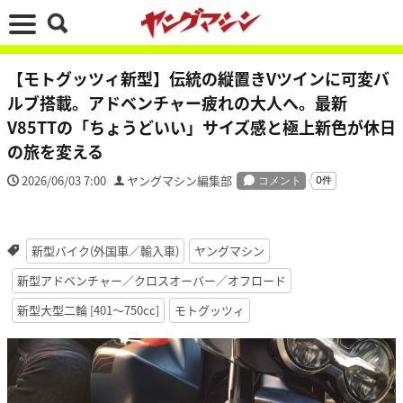
【モトグッツィ新型】伝統の縦置きVツインに可変バ
ルブ搭載。アドベンチャー疲れの大人へ。最新
V85TTの「ちょうどいい」サイズ感と極上新色が休日
の旅を変える
2026/06/03 7:00
ヤングマシン編集部
新型バイク(外国車／輸入車)
ヤングマシン
新型アドベンチャー／クロスオーバー／オフロード
新型大型二輪 [401〜750cc]
モトグッツィ