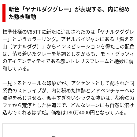
新色「ヤナルダググレー」が表現する、内に秘め
た熱き鼓動
標準仕様のV85TTに新たに追加されたのは「ヤナルダググレ
ー」というカラーリング。アゼルバイジャンにある「燃える
山（ヤナルダグ）」からインスピレーションを得たこの配色
は、落ち着いたグレーを基調としながらも、モト・グッツィ
のアイデンティティである赤いトレリスフレームと絶妙に調
和している。
一見するとクールな印象だが、アクセントとして配された同
系色のストライプが、内に秘めた情熱とアドベンチャーへの
渇望を感じさせる。派手すぎないシックな装いは、都会のカ
フェから荒涼とした林道まで、どんなシーンにも自然に溶け
込んでくれるはずだ。価格は180万4000円となっている。