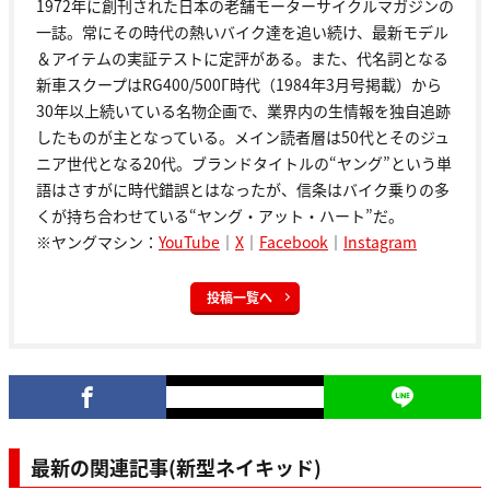
1972年に創刊された日本の老舗モーターサイクルマガジンの
一誌。常にその時代の熱いバイク達を追い続け、最新モデル
＆アイテムの実証テストに定評がある。また、代名詞となる
新車スクープはRG400/500Γ時代（1984年3月号掲載）から
30年以上続いている名物企画で、業界内の生情報を独自追跡
したものが主となっている。メイン読者層は50代とそのジュ
ニア世代となる20代。ブランドタイトルの“ヤング”という単
語はさすがに時代錯誤とはなったが、信条はバイク乗りの多
くが持ち合わせている“ヤング・アット・ハート”だ。
※ヤングマシン：
YouTube
｜
X
｜
Facebook
｜
Instagram
投稿一覧へ
最新の関連記事(新型ネイキッド)