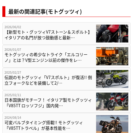
最新の関連記事(モトグッツィ)
2026/06/02
【新型モト・グッツィV7ストーン＆スポルト】
イタリアの名門が放つ鼓動感と最新…
2026/01/07
モトグッツィの希少なトライク「エルコリー
ノ」とは？V型エンジン以前の傑作をレ…
2025/02/27
伝説のモトグッツィ「V7スポルト」が復活!! 倒
立フォークなどを装備して2/…
2025/02/11
日本国旗がモチーフ！ イタリア製モトグッツィ
「V85TT ロッソフジ」国内発…
2024/08/14
可変バルブタイミング搭載!! モトグッツィ
「V85TTトラベル」が基本性能を…