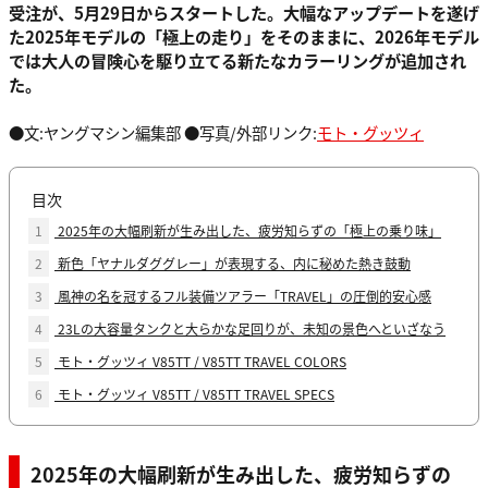
受注が、5月29日からスタートした。大幅なアップデートを遂げ
た2025年モデルの「極上の走り」をそのままに、2026年モデル
では大人の冒険心を駆り立てる新たなカラーリングが追加され
た。
●文:ヤングマシン編集部 ●写真/外部リンク:
モト・グッツィ
目次
1
2025年の大幅刷新が生み出した、疲労知らずの「極上の乗り味」
2
新色「ヤナルダググレー」が表現する、内に秘めた熱き鼓動
3
風神の名を冠するフル装備ツアラー「TRAVEL」の圧倒的安心感
4
23Lの大容量タンクと大らかな足回りが、未知の景色へといざなう
5
モト・グッツィ V85TT / V85TT TRAVEL COLORS
6
モト・グッツィ V85TT / V85TT TRAVEL SPECS
2025年の大幅刷新が生み出した、疲労知らずの