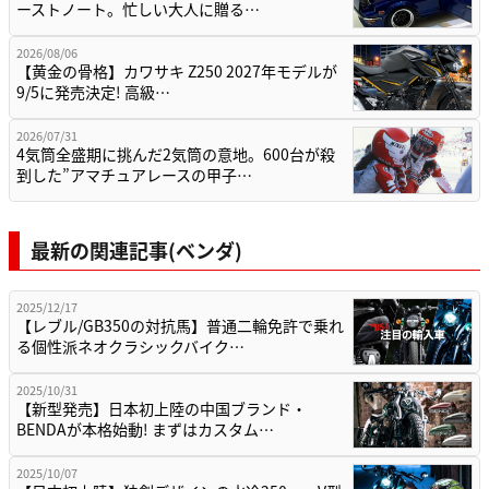
ーストノート。忙しい大人に贈る…
2026/08/06
【黄金の骨格】カワサキ Z250 2027年モデルが
9/5に発売決定! 高級…
2026/07/31
4気筒全盛期に挑んだ2気筒の意地。600台が殺
到した”アマチュアレースの甲子…
最新の関連記事(ベンダ)
2025/12/17
【レブル/GB350の対抗馬】普通二輪免許で乗れ
る個性派ネオクラシックバイク…
2025/10/31
【新型発売】日本初上陸の中国ブランド・
BENDAが本格始動! まずはカスタム…
2025/10/07