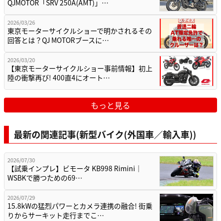
QJMOTOR「SRV 250A(AMT)」…
2026/03/26
東京モーターサイクルショーで明かされるその
回答とは？QJ MOTORブースに…
2026/03/20
【東京モーターサイクルショー事前情報】初上
陸の衝撃再び! 400直4にオート…
もっと見る
最新の関連記事(新型バイク(外国車／輸入車))
2026/07/30
【試乗インプレ】ビモータ KB998 Rimini｜
WSBKで勝つための69…
2026/07/29
15.8kWの猛烈パワーとカメラ連携の融合! 街乗
りからサーキット走行までこ…