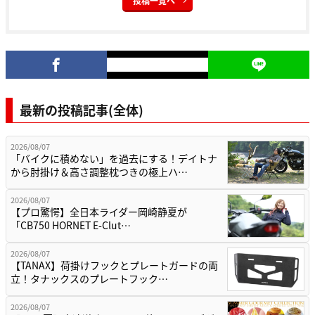
投稿一覧へ
最新の投稿記事(全体)
2026/08/07
「バイクに積めない」を過去にする！デイトナ
から肘掛け＆高さ調整枕つきの極上ハ…
2026/08/07
【プロ驚愕】全日本ライダー岡崎静夏が
「CB750 HORNET E-Clut…
2026/08/07
【TANAX】荷掛けフックとプレートガードの両
立！タナックスのプレートフック…
2026/08/07