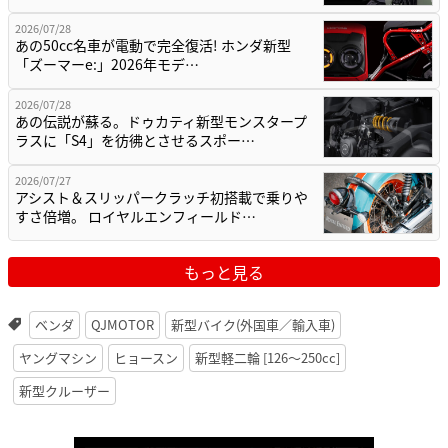
2026/07/28
あの50cc名車が電動で完全復活! ホンダ新型
「ズーマーe:」2026年モデ…
2026/07/28
あの伝説が蘇る。ドゥカティ新型モンスタープ
ラスに「S4」を彷彿とさせるスポー…
2026/07/27
アシスト＆スリッパークラッチ初搭載で乗りや
すさ倍増。 ロイヤルエンフィールド…
もっと見る
ベンダ
QJMOTOR
新型バイク(外国車／輸入車)
ヤングマシン
ヒョースン
新型軽二輪 [126〜250cc]
新型クルーザー