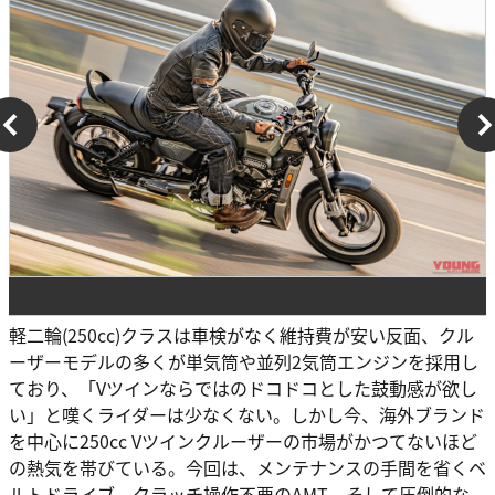
軽二輪(250cc)クラスは車検がなく維持費が安い反面、クル
ーザーモデルの多くが単気筒や並列2気筒エンジンを採用し
ており、「Vツインならではのドコドコとした鼓動感が欲し
い」と嘆くライダーは少なくない。しかし今、海外ブランド
を中心に250cc Vツインクルーザーの市場がかつてないほど
の熱気を帯びている。今回は、メンテナンスの手間を省くベ
ルトドライブ、クラッチ操作不要のAMT、そして圧倒的な