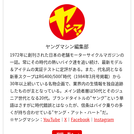
ヤングマシン編集部
1972年に創刊された日本の老舗モーターサイクルマガジンの
一誌。常にその時代の熱いバイク達を追い続け、最新モデル
＆アイテムの実証テストに定評がある。また、代名詞となる
新車スクープはRG400/500Γ時代（1984年3月号掲載）から
30年以上続いている名物企画で、業界内の生情報を独自追跡
したものが主となっている。メイン読者層は50代とそのジュ
ニア世代となる20代。ブランドタイトルの“ヤング”という単
語はさすがに時代錯誤とはなったが、信条はバイク乗りの多
くが持ち合わせている“ヤング・アット・ハート”だ。
※ヤングマシン：
YouTube
｜
X
｜
Facebook
｜
Instagram