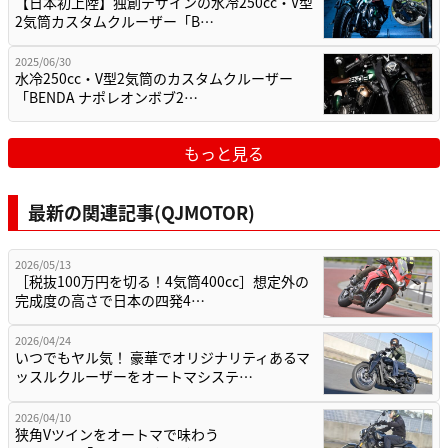
【日本初上陸】独創デザインの水冷250cc・V型
2気筒カスタムクルーザー「B…
2025/06/30
水冷250cc・V型2気筒のカスタムクルーザー
「BENDA ナポレオンボブ2…
もっと見る
最新の関連記事(QJMOTOR)
2026/05/13
［税抜100万円を切る！4気筒400cc］想定外の
完成度の高さで日本の四発4…
2026/04/24
いつでもヤル気！ 豪華でオリジナリティあるマ
ッスルクルーザーをオートマシステ…
2026/04/10
狭角Vツインをオートマで味わう