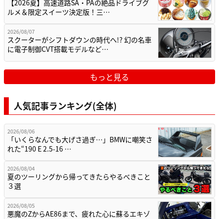
【2026夏】高速道路SA・PAの絶品ドライブグ
ルメ＆限定スイーツ決定版！三…
2026/08/07
スクーターがシフトダウンの時代へ!? 幻の名車
に電子制御CVT搭載モデルなど…
もっと見る
人気記事ランキング(全体)
2026/08/06
「いくらなんでも大げさ過ぎ…」BMWに嘲笑さ
れた“190 E 2.5-16 …
2026/08/04
夏のツーリングから帰ってきたらやるべきこと
３選
2026/08/05
悪魔のZからAE86まで、疲れた心に蘇るエキゾ