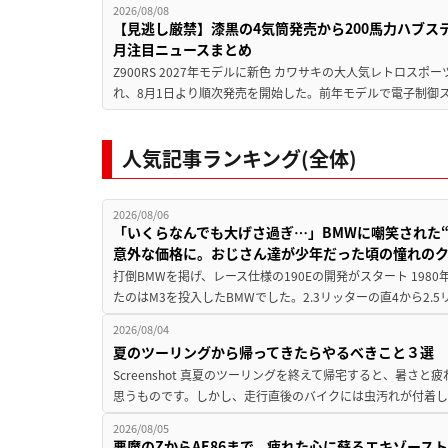
2026/08/08
【見逃し厳禁】漆黒の4気筒発売から200馬力ハブス
月注目ニュースまとめ
Z900RS 2027年モデルに新色 カワサキの大人気レトロスポー
れ、8月1日より順次発売を開始した。前年モデルで電子制御ス
人気記事ランキング(全体)
2026/08/06
「いくらなんでも大げさ過ぎ…」BMWに嘲笑された“190
意外な価格に。おじさん達が少年だった頃の憧れの
打倒BMWを掲げ、レース仕様の190Eの開発がスタート 19
たのはM3を投入したBMWでした。2.3リッターの直4から2.
2026/08/04
夏のツーリングから帰ってきたらやるべきこと３選
Screenshot 真夏のツーリングを終えて帰宅すると、暑さ
思うものです。しかし、走行直後のバイクには虫汚れが付着し
2026/08/05
悪魔のZからAE86まで、疲れた心に蘇るエキゾース