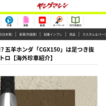
[日本車]
新車[外国車]
試乗インプレ
用品
カスタム＆パー
0万!? 五羊ホンダ「CGX150」は足つき抜
トロ【海外珍車紹介】