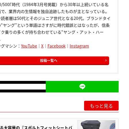
00/500Γ時代（1984年3月号掲載）から30年以上続いている名
画で、業界内の生情報を独自追跡したものが主となっている。
ン読者層は50代とそのジュニア世代となる20代。ブランドタイ
の“ヤング”という単語はさすがに時代錯誤とはなったが、信条
イク乗りの多くが持ち合わせている“ヤング・アット・ハー
。
ングマシン：
YouTube
｜
X
｜
Facebook
｜
Instagram
投稿一覧へ
もっと見る
る大容量の『スポルトフィットシートバ