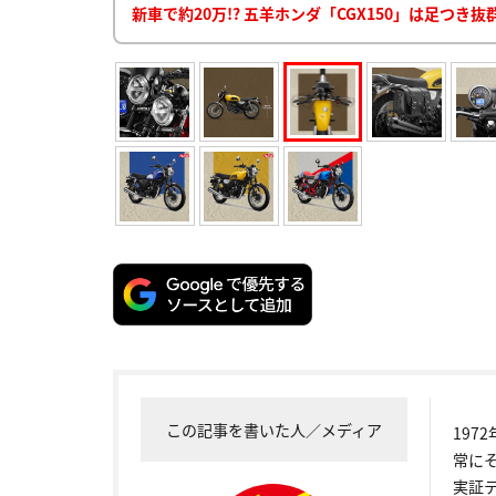
新車で約20万!? 五羊ホンダ「CGX150」は足つ
この記事を書いた人／メディア
19
常に
実証