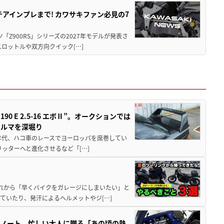
テアインプレまで! カワサキファン必見の7
ツ「Z900RS」シリーズの2027年モデルが発表さ
ロットルや双方向クイック[…]
 E 2.5-16 エボⅡ”。オークションでは
クルマを深堀り
80年代、ハコ車のレースでヨーロッパを席巻してい
5リッターへと進化させるなど「[…]
と疲れから「早くバイクをガレージにしまいたい」と
ていたり、発汗によるヘルメットやジ[…]
トノート。忙しい大人に贈る「あの頃の熱