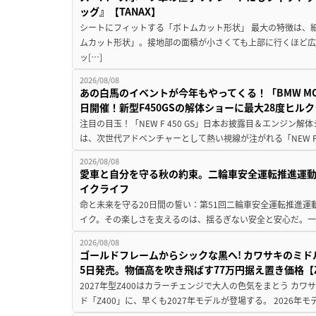
ッグ』【TANAX】
シートにフィットする「ボトムカット形状」 最大の特徴は、
ムカット形状」。接地部の面積が小さくても上部に行くほど
ッ[…]
2026/08/08
あの白馬のイベントが今年もやってくる！「BMW MOTORR
日開催！新型F450GSの解体ショーに最大28度ヒル
注目の目玉！「NEW F 450 GS」日本お披露目＆エンジン
は、次世代アドベンチャーとして熱い視線が注がれる「NEW F 45
2026/08/08
愛車と自分を守る秋の約束。二輪車安全運転推進運
イクライフ
命と未来を守る20日間の誓い：第51回二輪車安全運転推進運
イク。その楽しさを支えるのは、揺るぎない安全と安心だ。一般
2026/08/08
ゴールドフレームからシックな黒へ! カワサキのミド
5日発売。物価高を吹き飛ばす77万円据え置き価格【Z
2027年型Z400はカラーチェンジで大人の色気をまとう カ
ド「Z400」に、早くも2027年モデルが登場する。 2026年