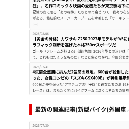
狂」、名作コミック＆映画の愛機たちが東京駅地下
記憶の底に眠る「あの相棒」たちとの再会 かつて、我々の心
がある。熱狂的なスーパーカーブームを牽引した『サーキット
[…]
2026/08/06
【黄金の骨格】カワサキ Z250 2027年モデルが9/
ラフィック刷新を遂げた本格250ccスポーツだ
ゴールドフレームが魅せる圧倒的色気! 2026年型との違いは「
て、どれも似たようなものだ」などと侮るなかれ。今回発表されたカ
2026/07/31
4気筒全盛期に挑んだ2気筒の意地。600台が殺到し
った、女性コンビの「スズキGSX400E」が特別展示
600台が夢を追った”アマチュアの甲子園”と彼女たちの夏 19
レース」は、またたく間にバイクブームに沸く若者たちの情熱の
最新の関連記事(新型バイク(外国車／
2026/07/30