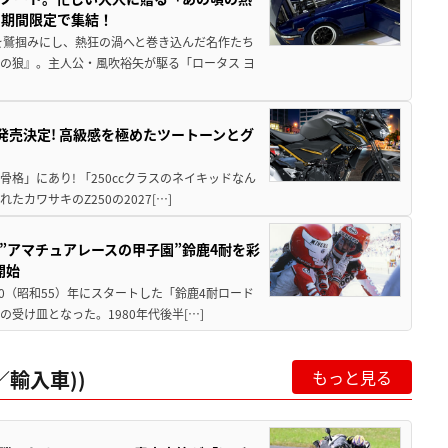
に期間限定で集結！
を鷲掴みにし、熱狂の渦へと巻き込んだ名作たち
の狼』。主人公・風吹裕矢が駆る「ロータス ヨ
5に発売決定! 高級感を極めたツートーンとグ
骨格」にあり! 「250ccクラスのネイキッドなん
ワサキのZ250の2027[…]
た”アマチュアレースの甲子園”鈴鹿4耐を彩
開始
80（昭和55）年にスタートした「鈴鹿4耐ロード
受け皿となった。1980年代後半[…]
輸入車))
もっと見る