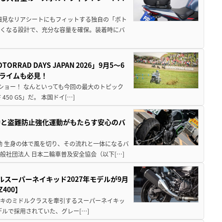
細見なリアシートにもフィットする独自の「ボト
広くなる設計で、充分な容量を確保。装着時にバ
AD DAYS JAPAN 2026」9月5〜6
クライムも必見！
解体ショー！ なんといっても今回の最大のトピック
0 GS」だ。 本国ドイ[…]
動と盗難防止強化運動がもたらす安心のバ
動 生身の体で風を切り、その流れと一体になるバ
社団法人 日本二輪車普及安全協会（以下[…]
ルスーパーネイキッド2027年モデルが9月
400】
ワサキのミドルクラスを牽引するスーパーネイキッ
モデルで採用されていた、グレー[…]