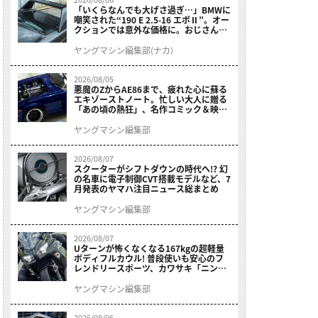
「いくらなんでも大げさ過ぎ…」BMWに
嘲笑された“190 E 2.5-16 エボⅡ”。オー
クションでは意外な価格に。おじさん達
が少年だった頃の憧れのクルマを深堀り
ヤングマシン編集部(ナカ)
2026/08/05
悪魔のZからAE86まで、疲れた心に蘇る
エキゾーストノート。忙しい大人に贈る
「あの頃の熱狂」、名作コミック＆映画
の愛機たちが東京駅地下に期間限定で集
結！
ヤングマシン編集部
2026/08/07
スクーターがシフトダウンの時代へ!? 幻
の名車に電子制御CVT搭載モデルなど、7
月発表のヤマハ注目ニュース総まとめ
ヤングマシン編集部
2026/08/07
Uターンが怖くなくなる167kgの超軽量
ボディフルカウル! 普段使いも安心のフ
レンドリースポーツ、カワサキ「ニンジ
ャ400」2027モデルが価格据え置きで
9/5発売
ヤングマシン編集部
2026/08/06