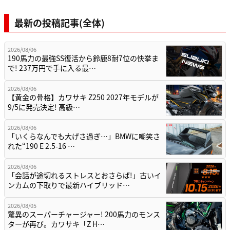
最新の投稿記事(全体)
2026/08/06
190馬力の最強SS復活から鈴鹿8耐7位の快挙ま
で! 237万円で手に入る最…
2026/08/06
【黄金の骨格】カワサキ Z250 2027年モデルが
9/5に発売決定! 高級…
2026/08/06
「いくらなんでも大げさ過ぎ…」BMWに嘲笑さ
れた“190 E 2.5-16 …
2026/08/06
「会話が途切れるストレスとおさらば!」古いイ
ンカムの下取りで最新ハイブリッド…
2026/08/05
驚異のスーパーチャージャー! 200馬力のモンス
ターが再び。カワサキ「Z H…