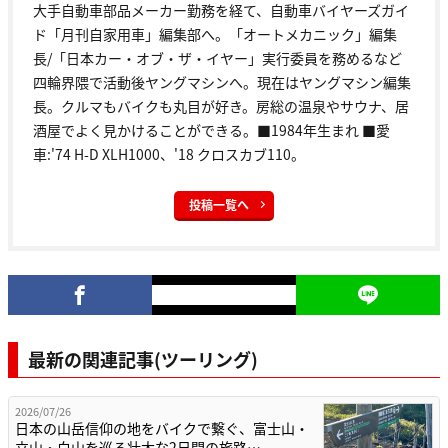
大手自動車部品メーカー勤務を経て、自動車バイヤーズガイ
ド「月刊自家用車」編集部へ。「オートメカニック」編集
長/「日本カー・オブ・ザ・イヤー」実行委員を務めるなど
四輪界隈で活動後ヤングマシンへ。現在はヤングマシン編集
長。クルマもバイクも丸目が好き。房総の温泉やサウナ、居
酒屋でよく見かけることができる。■1984年生まれ ■愛
車:'74 H-D XLH1000、'18 クロスカブ110。
投稿一覧へ
最新の関連記事(ツーリング)
2026/07/26
日本の山岳信仰の地をバイクで繋ぐ、富士山・
立山・白山を巡る壮大な2日間の旅路…