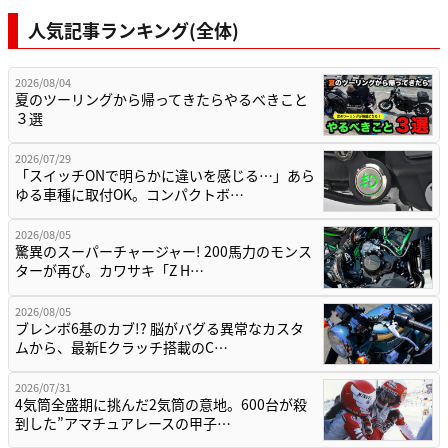
人気記事ランキング(全体)
2026/08/04
夏のツーリングから帰ってきたらやるべきこと
３選
2026/07/29
「スイッチONで明らかに違いを感じる…」あら
ゆる車種に取付OK。コンパクトボ…
2026/08/05
驚異のスーパーチャージャー! 200馬力のモンス
ターが再び。カワサキ「Z H…
2026/08/05
ブレンボ6基のカブ!? 脳がバグる異常なカスタ
ムから、最新Eクラッチ搭載のC…
2026/07/31
4気筒全盛期に挑んだ2気筒の意地。600台が殺
到した”アマチュアレースの甲子…