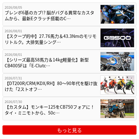
2026/08/05
ブレンボ6基のカブ!? 脳がバグる異常なカスタ
ムから、最新Eクラッチ搭載のC…
2026/08/01
【スクープ的中】27.76馬力＆43.3Nmのモリモ
リトルク。大排気量シング…
2026/08/01
【シリーズ最高58馬力＆14kg軽量化】新型
CB400SFは「E-Clutc…
2026/07/31
【DT200R/CRM/KDX/RH】80〜90年代を駆け抜
けた「2ストオフ…
2026/07/30
【カスタム】モンキー125をCB750フォアに！
タイ・ミニモトから、50c…
もっと見る