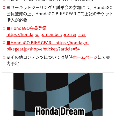
※サーキットツーリングと試乗会の参加には、HondaGO
会員登録の上、HondaGO BIKE GEARにて上記のチケット
購入が必要
■HondaGO会員登録
https://hondago.jp/member/pre_register
■HondaGO BIKE GEAR https://hondago-
bikegear.jp/shop/e/eticket/?article=54
※その他コンテンツについては随時
ホームページ
にて案
内予定