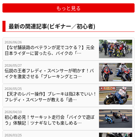
もっと見る
最新の関連記事(ビギナー／初心者)
2026/06/26
【なぜ舗装路のベテランが泥でコケる？】元全
日本ライダーに習ったら、バイクの「…
2026/05/27
伝説の王者フレディ・スペンサーが明かす！バ
イクを激変させる「ブレーキングとコ…
2026/05/25
【天才のレバー操作】ブレーキは指2本でいい！
フレディ・スペンサーが教える「過…
2026/04/10
初心者必見！サーキット走行会「バイクで遊ぼ
う」体験記｜ツナギなしでも楽しめる…
2026/03/25