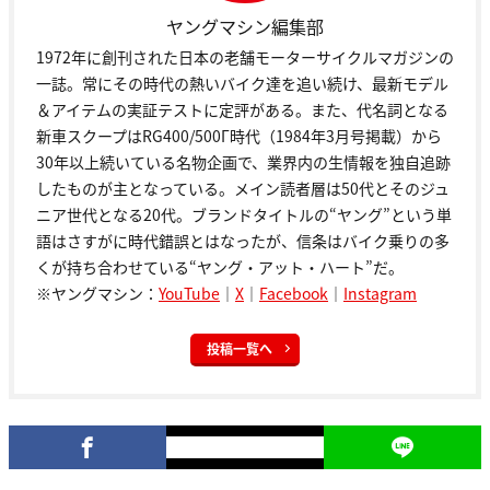
ヤングマシン編集部
1972年に創刊された日本の老舗モーターサイクルマガジンの
一誌。常にその時代の熱いバイク達を追い続け、最新モデル
＆アイテムの実証テストに定評がある。また、代名詞となる
新車スクープはRG400/500Γ時代（1984年3月号掲載）から
30年以上続いている名物企画で、業界内の生情報を独自追跡
したものが主となっている。メイン読者層は50代とそのジュ
ニア世代となる20代。ブランドタイトルの“ヤング”という単
語はさすがに時代錯誤とはなったが、信条はバイク乗りの多
くが持ち合わせている“ヤング・アット・ハート”だ。
※ヤングマシン：
YouTube
｜
X
｜
Facebook
｜
Instagram
投稿一覧へ