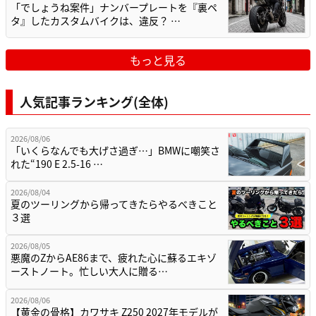
「でしょうね案件」ナンバープレートを『裏ペ
タ』したカスタムバイクは、違反？ …
もっと見る
人気記事ランキング(全体)
2026/08/06
「いくらなんでも大げさ過ぎ…」BMWに嘲笑さ
れた“190 E 2.5-16 …
2026/08/04
夏のツーリングから帰ってきたらやるべきこと
３選
2026/08/05
悪魔のZからAE86まで、疲れた心に蘇るエキゾ
ーストノート。忙しい大人に贈る…
2026/08/06
【黄金の骨格】カワサキ Z250 2027年モデルが