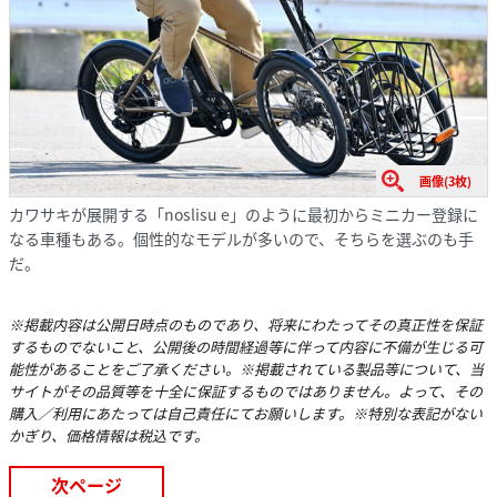
画像(3枚)
カワサキが展開する「noslisu e」のように最初からミニカー登録に
なる車種もある。個性的なモデルが多いので、そちらを選ぶのも手
だ。
※掲載内容は公開日時点のものであり、将来にわたってその真正性を保証
するものでないこと、公開後の時間経過等に伴って内容に不備が生じる可
能性があることをご了承ください。※掲載されている製品等について、当
サイトがその品質等を十全に保証するものではありません。よって、その
購入／利用にあたっては自己責任にてお願いします。※特別な表記がない
かぎり、価格情報は税込です。
次ページ