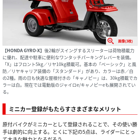
画像(3枚)
【HONDA GYRO-X】
後2輪がスイングするスリーターは荷物積載力
に優れ、配達や駐車に便利なワンタッチパーキングレバーを装備。
「X」はフロント5kg／リヤ10kg積載可。基本の「ベーシック」と風
防／リヤキャリア装備の「スタンダード」があり、カラーは赤／白
の2種。雨の日も快適な屋根付きの「キャノピー」は、30kg積載でカ
ラーは白。現在では電動版のジャイロe/キャノピーeも展開されてい
る。
ミニカー登録がもたらすさまざまなメリット
原付バイクがミニカーとして登録されることで、その使い勝
手は劇的に向上する。とくに下記の5点は、ライダーにとっ
て大きな魅力となるだろう。