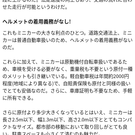
せた走行が可能というわけだ。
ヘルメットの着用義務がなし!
これもミニカーの大きな利点のひとつ。道路交通法上、ミニ
カーは普通自動車扱いのため、ヘルメットの着用義務がない
のだ。
これらに加えて、ミニカーは原動機付自転車扱いであるた
め、車検を受ける必要がなく、重量税も不要という原付一種
のメリットも引き継いでいる。軽自動車税は年間約2000円
程度(地域により異なる)で、自賠責保険も原付と同様の扱い
でとても安価なのだ。さらに、車庫証明も不要なため、手軽
に所有できる。
さらに原付より多少大きくなっているとはいえ、ミニカーは
長さ2.5m以下、幅1.3m以下、高さ2.0m以下ととてもコンパ
クトなサイズ。都市部の移動において取り回しがとても良
い。駐車スペースも小さくて済むのも魅力だ。