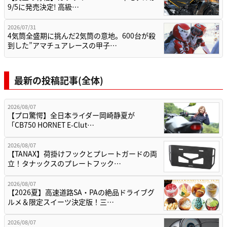
9/5に発売決定! 高級…
2026/07/31
4気筒全盛期に挑んだ2気筒の意地。600台が殺
到した”アマチュアレースの甲子…
最新の投稿記事(全体)
2026/08/07
【プロ驚愕】全日本ライダー岡崎静夏が
「CB750 HORNET E-Clut…
2026/08/07
【TANAX】荷掛けフックとプレートガードの両
立！タナックスのプレートフック…
2026/08/07
【2026夏】高速道路SA・PAの絶品ドライブグ
ルメ＆限定スイーツ決定版！三…
2026/08/07