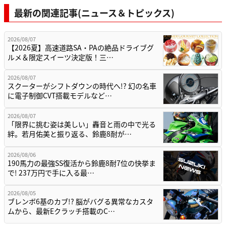
最新の関連記事(ニュース＆トピックス)
2026/08/07
【2026夏】高速道路SA・PAの絶品ドライブグ
ルメ＆限定スイーツ決定版！三…
2026/08/07
スクーターがシフトダウンの時代へ!? 幻の名車
に電子制御CVT搭載モデルなど…
2026/08/07
「限界に挑む姿は美しい」轟音と雨の中で光る
絆。若月佑美と振り返る、鈴鹿8耐が…
2026/08/06
190馬力の最強SS復活から鈴鹿8耐7位の快挙ま
で! 237万円で手に入る最…
2026/08/05
ブレンボ6基のカブ!? 脳がバグる異常なカスタ
ムから、最新Eクラッチ搭載のC…