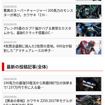
2026/08/05
驚異のスーパーチャージャー! 200馬力のモンス
ターが再び。カワサキ「Z H…
2026/08/05
ブレンボ6基のカブ!? 脳がバグる異常なカスタ
ムから、最新Eクラッチ搭載のC…
2026/07/31
4気筒全盛期に挑んだ2気筒の意地。600台が殺
到した”アマチュアレースの甲子…
最新の投稿記事(全体)
2026/08/06
190馬力の最強SS復活から鈴鹿8耐7位の快挙ま
で! 237万円で手に入る最…
2026/08/06
【黄金の骨格】カワサキ Z250 2027年モデルが