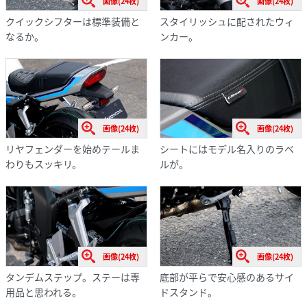
画像(24枚)
画像(24枚)
クイックシフターは標準装備と
スタイリッシュに配されたウィ
なるか。
ンカー。
画像(24枚)
画像(24枚)
リヤフェンダーを始めテールま
シートにはモデル名入りのラベ
わりもスッキリ。
ルが。
画像(24枚)
画像(24枚)
タンデムステップ。ステーは専
底部が平らで安心感のあるサイ
用品と思われる。
ドスタンド。