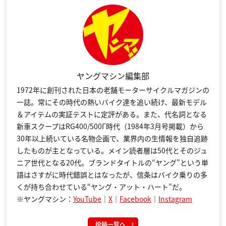
ヤングマシン編集部
1972年に創刊された日本の老舗モーターサイクルマガジンの
一誌。常にその時代の熱いバイク達を追い続け、最新モデル
＆アイテムの実証テストに定評がある。また、代名詞となる
新車スクープはRG400/500Γ時代（1984年3月号掲載）から
30年以上続いている名物企画で、業界内の生情報を独自追跡
したものが主となっている。メイン読者層は50代とそのジュ
ニア世代となる20代。ブランドタイトルの“ヤング”という単
語はさすがに時代錯誤とはなったが、信条はバイク乗りの多
くが持ち合わせている“ヤング・アット・ハート”だ。
※ヤングマシン：
YouTube
｜
X
｜
Facebook
｜
Instagram
投稿一覧へ