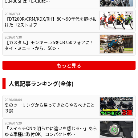
CB400SFは「E-Clutc…
2026/07/31
【DT200R/CRM/KDX/RH】80〜90年代を駆け抜
けた「2ストオフ…
2026/07/30
【カスタム】モンキー125をCB750フォアに！
タイ・ミニモトから、50c…
もっと見る
人気記事ランキング(全体)
2026/08/04
夏のツーリングから帰ってきたらやるべきこと
３選
2026/07/29
「スイッチONで明らかに違いを感じる…」あら
ゆる車種に取付OK。コンパクトボ…