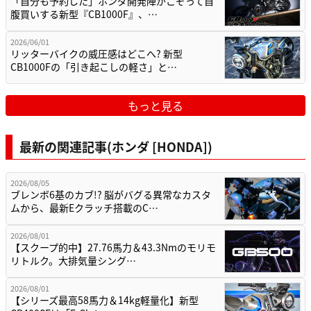
「自分も予約した」ホンダ開発陣がこぞって自
腹買いする新型『CB1000F』、…
2026/06/01
リッターバイクの威圧感はどこへ? 新型
CB1000Fの「引き起こしの軽さ」と…
もっと見る
最新の関連記事(ホンダ [HONDA])
2026/08/05
ブレンボ6基のカブ!? 脳がバグる異常なカスタ
ムから、最新Eクラッチ搭載のC…
2026/08/01
【スクープ的中】27.76馬力＆43.3Nmのモリモ
リトルク。大排気量シング…
2026/08/01
【シリーズ最高58馬力＆14kg軽量化】新型