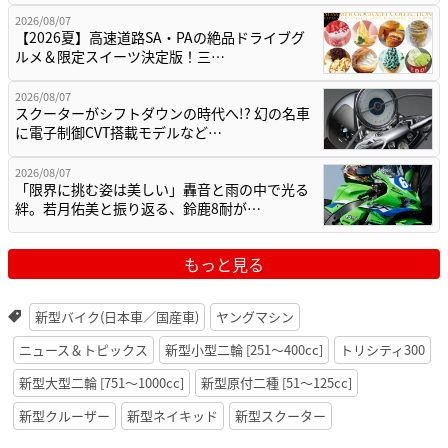
2026/08/07
【2026夏】高速道路SA・PAの絶品ドライブグ
ルメ＆限定スイーツ決定版！三…
2026/08/07
スクーターがシフトダウンの時代へ!? 幻の名車
に電子制御CVT搭載モデルなど…
2026/08/07
「限界に挑む姿は美しい」轟音と雨の中で光る
絆。若月佑美と振り返る、鈴鹿8耐が…
もっと見る
新型バイク(日本車／国産車)
ヤングマシン
ニュース＆トピックス
新型小型二輪 [251〜400cc]
トリシティ300
新型大型二輪 [751〜1000cc]
新型原付二種 [51〜125cc]
新型クルーザー
新型ネイキッド
新型スクーター