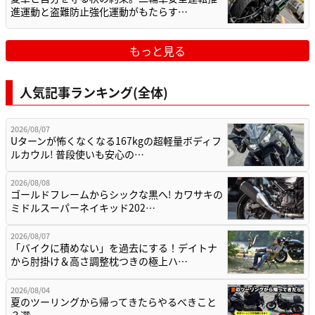
進運動と盗難防止強化運動がもたらす…
もっと見る
人気記事ランキング(全体)
2026/08/07
Uターンが怖くなくなる167kgの超軽量ボディフ
ルカウル! 普段使いも安心の…
2026/08/08
ゴールドフレームからシックな黒へ! カワサキの
ミドルスーパーネイキッド202…
2026/08/07
「バイクに積めない」を過去にする！デイトナ
から肘掛け＆高さ調整枕つきの極上ハ…
2026/08/04
夏のツーリングから帰ってきたらやるべきこと
３選