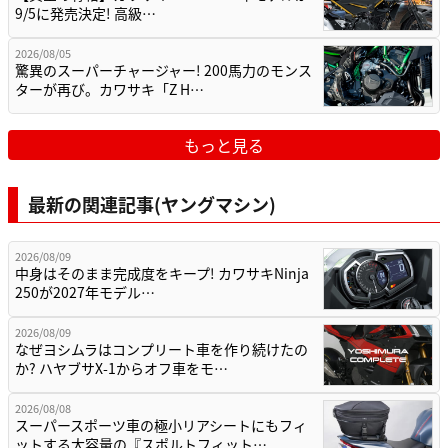
9/5に発売決定! 高級…
2026/08/05
驚異のスーパーチャージャー! 200馬力のモンス
ターが再び。カワサキ「Z H…
もっと見る
最新の関連記事(ヤングマシン)
2026/08/09
中身はそのまま完成度をキープ! カワサキNinja
250が2027年モデル…
2026/08/09
なぜヨシムラはコンプリート車を作り続けたの
か? ハヤブサX-1からオフ車をモ…
2026/08/08
スーパースポーツ車の極小リアシートにもフィ
ットする大容量の『スポルトフィット…