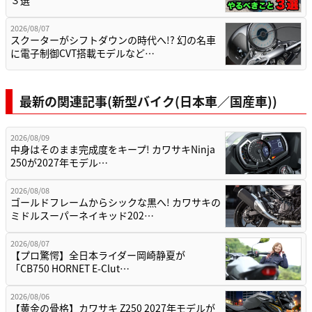
2026/08/07
スクーターがシフトダウンの時代へ!? 幻の名車
に電子制御CVT搭載モデルなど…
最新の関連記事(新型バイク(日本車／国産車))
2026/08/09
中身はそのまま完成度をキープ! カワサキNinja
250が2027年モデル…
2026/08/08
ゴールドフレームからシックな黒へ! カワサキの
ミドルスーパーネイキッド202…
2026/08/07
【プロ驚愕】全日本ライダー岡崎静夏が
「CB750 HORNET E-Clut…
2026/08/06
【黄金の骨格】カワサキ Z250 2027年モデルが