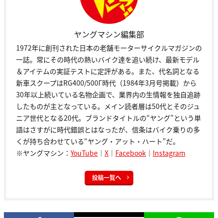
ヤングマシン編集部
1972年に創刊された日本の老舗モーターサイクルマガジンの
一誌。常にその時代の熱いバイク達を追い続け、最新モデル
＆アイテムの実証テストに定評がある。また、代名詞となる
新車スクープはRG400/500Γ時代（1984年3月号掲載）から
30年以上続いている名物企画で、業界内の生情報を独自追跡
したものが主となっている。メイン読者層は50代とそのジュ
ニア世代となる20代。ブランドタイトルの“ヤング”という単
語はさすがに時代錯誤とはなったが、信条はバイク乗りの多
くが持ち合わせている“ヤング・アット・ハート”だ。
※ヤングマシン：
YouTube
｜
X
｜
Facebook
｜
Instagram
投稿一覧へ