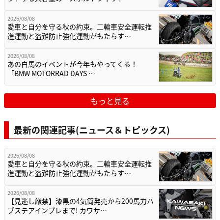
2026/08/08
愛車と自分を守る秋の約束。二輪車安全運転推
進運動と盗難防止強化運動がもたらす…
2026/08/08
あの白馬のイベントが今年もやってくる！
「BMW MOTORRAD DAYS …
もっと見る
最新の関連記事(ニュース＆トピックス)
2026/08/08
愛車と自分を守る秋の約束。二輪車安全運転推
進運動と盗難防止強化運動がもたらす…
2026/08/08
【見逃し厳禁】漆黒の4気筒発売から200馬力ハ
ブステアインプレまで! カワサ…