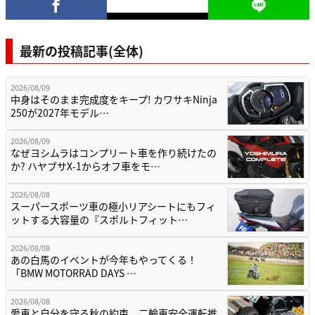
最新の投稿記事(全体)
2026/08/09
中身はそのまま完成度をキープ! カワサキNinja
250が2027年モデル…
2026/08/09
なぜヨシムラはコンプリート車を作り続けたの
か? ハヤブサX-1からオフ車をモ…
2026/08/08
スーパースポーツ車の極小リアシートにもフィ
ットする大容量の『スポルトフィット…
2026/08/08
あの白馬のイベントが今年もやってくる！
「BMW MOTORRAD DAYS …
2026/08/08
愛車と自分を守る秋の約束。二輪車安全運転推