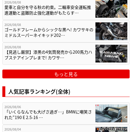
2026/08/08
愛車と自分を守る秋の約束。二輪車安全運転推
進運動と盗難防止強化運動がもたらす…
2026/08/08
ゴールドフレームからシックな黒へ! カワサキの
ミドルスーパーネイキッド202…
2026/08/08
【見逃し厳禁】漆黒の4気筒発売から200馬力ハ
ブステアインプレまで! カワサ…
もっと見る
人気記事ランキング(全体)
2026/08/06
「いくらなんでも大げさ過ぎ…」BMWに嘲笑さ
れた“190 E 2.5-16 …
2026/08/04