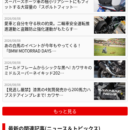
スーパースポーツ車の極小リアシートにもフィ
ットする大容量の『スポルトフィット…
2026/08/08
愛車と自分を守る秋の約束。二輪車安全運転推
進運動と盗難防止強化運動がもたらす…
2026/08/08
あの白馬のイベントが今年もやってくる！
「BMW MOTORRAD DAYS …
2026/08/08
ゴールドフレームからシックな黒へ! カワサキの
ミドルスーパーネイキッド202…
2026/08/08
【見逃し厳禁】漆黒の4気筒発売から200馬力ハ
ブステアインプレまで! カワサ…
もっと見る
最新の関連記事(ニュース＆トピックス)