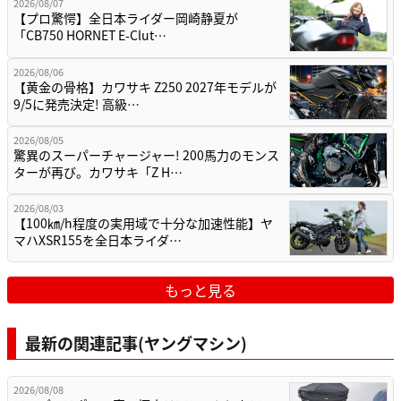
2026/08/07
【プロ驚愕】全日本ライダー岡崎静夏が
「CB750 HORNET E-Clut…
2026/08/06
【黄金の骨格】カワサキ Z250 2027年モデルが
9/5に発売決定! 高級…
2026/08/05
驚異のスーパーチャージャー! 200馬力のモンス
ターが再び。カワサキ「Z H…
2026/08/03
【100㎞/h程度の実用域で十分な加速性能】ヤ
マハXSR155を全日本ライダ…
もっと見る
最新の関連記事(ヤングマシン)
2026/08/08