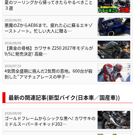
夏のツーリングから帰ってきたらやるべきこと
３選
2026/08/05
悪魔のZからAE86まで、疲れた心に蘇るエキゾ
ーストノート。忙しい大人に贈る…
2026/08/06
【黄金の骨格】カワサキ Z250 2027年モデルが
9/5に発売決定! 高級…
2026/07/31
4気筒全盛期に挑んだ2気筒の意地。600台が殺
到した”アマチュアレースの甲子…
最新の関連記事(新型バイク(日本車／国産車))
2026/08/08
ゴールドフレームからシックな黒へ! カワサキの
ミドルスーパーネイキッド202…