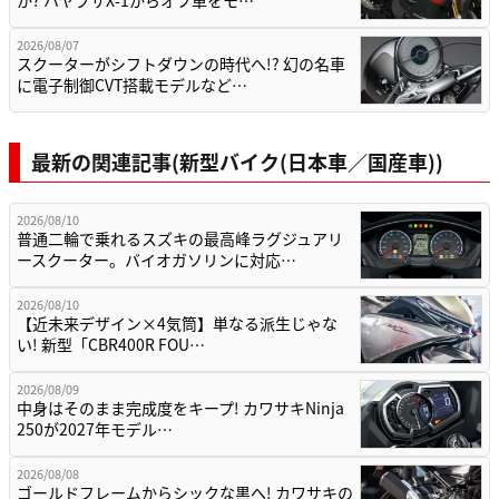
2026/08/07
スクーターがシフトダウンの時代へ!? 幻の名車
に電子制御CVT搭載モデルなど…
最新の関連記事(新型バイク(日本車／国産車))
2026/08/10
普通二輪で乗れるスズキの最高峰ラグジュアリ
ースクーター。バイオガソリンに対応…
2026/08/10
【近未来デザイン×4気筒】単なる派生じゃな
い! 新型「CBR400R FOU…
2026/08/09
中身はそのまま完成度をキープ! カワサキNinja
250が2027年モデル…
2026/08/08
ゴールドフレームからシックな黒へ! カワサキの