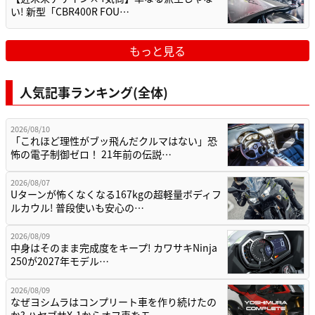
い! 新型「CBR400R FOU…
もっと見る
人気記事ランキング(全体)
2026/08/10
「これほど理性がブッ飛んだクルマはない」恐
怖の電子制御ゼロ！ 21年前の伝説…
2026/08/07
Uターンが怖くなくなる167kgの超軽量ボディフ
ルカウル! 普段使いも安心の…
2026/08/09
中身はそのまま完成度をキープ! カワサキNinja
250が2027年モデル…
2026/08/09
なぜヨシムラはコンプリート車を作り続けたの
か? ハヤブサX-1からオフ車をモ…