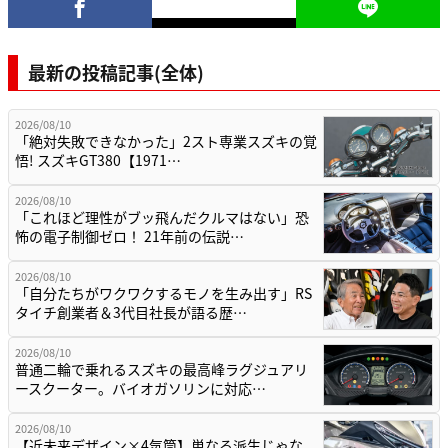
最新の投稿記事(全体)
2026/08/10
「絶対失敗できなかった」2スト専業スズキの覚
悟! スズキGT380【1971…
2026/08/10
「これほど理性がブッ飛んだクルマはない」恐
怖の電子制御ゼロ！ 21年前の伝説…
2026/08/10
「自分たちがワクワクするモノを生み出す」RS
タイチ創業者＆3代目社長が語る歴…
2026/08/10
普通二輪で乗れるスズキの最高峰ラグジュアリ
ースクーター。バイオガソリンに対応…
2026/08/10
【近未来デザイン×4気筒】単なる派生じゃな