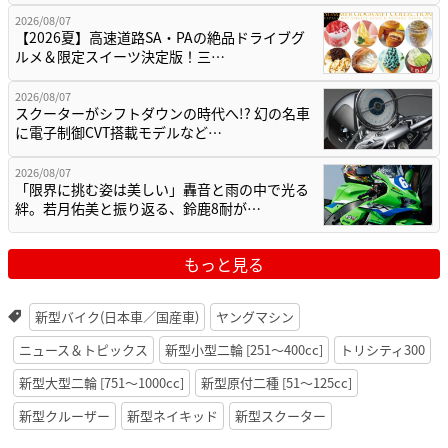
2026/08/07
【2026夏】高速道路SA・PAの絶品ドライブグ
ルメ＆限定スイーツ決定版！三…
2026/08/07
スクーターがシフトダウンの時代へ!? 幻の名車
に電子制御CVT搭載モデルなど…
2026/08/07
「限界に挑む姿は美しい」轟音と雨の中で光る
絆。若月佑美と振り返る、鈴鹿8耐が…
もっと見る
新型バイク(日本車／国産車)
ヤングマシン
ニュース＆トピックス
新型小型二輪 [251〜400cc]
トリシティ300
新型大型二輪 [751〜1000cc]
新型原付二種 [51〜125cc]
新型クルーザー
新型ネイキッド
新型スクーター