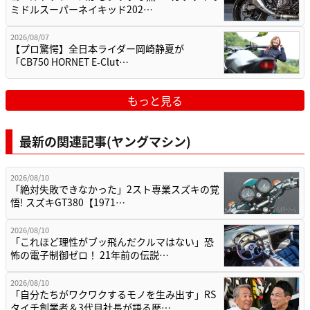
ミドルスーパーネイキッド202…
2026/08/07
【プロ驚愕】全日本ライダー岡崎静夏が
「CB750 HORNET E-Clut…
もっと見る
最新の関連記事(ヤングマシン)
2026/08/10
「絶対失敗できなかった」2スト専業スズキの覚
悟! スズキGT380【1971…
2026/08/10
「これほど理性がブッ飛んだクルマはない」恐
怖の電子制御ゼロ！ 21年前の伝説…
2026/08/10
「自分たちがワクワクするモノを生み出す」RS
タイチ創業者＆3代目社長が語る歴…