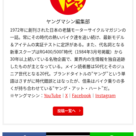
ヤングマシン編集部
1972年に創刊された日本の老舗モーターサイクルマガジンの
一誌。常にその時代の熱いバイク達を追い続け、最新モデル
＆アイテムの実証テストに定評がある。また、代名詞となる
新車スクープはRG400/500Γ時代（1984年3月号掲載）から
30年以上続いている名物企画で、業界内の生情報を独自追跡
したものが主となっている。メイン読者層は50代とそのジュ
ニア世代となる20代。ブランドタイトルの“ヤング”という単
語はさすがに時代錯誤とはなったが、信条はバイク乗りの多
くが持ち合わせている“ヤング・アット・ハート”だ。
※ヤングマシン：
YouTube
｜
X
｜
Facebook
｜
Instagram
投稿一覧へ