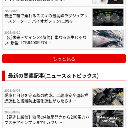
2026/08/10
普通二輪で乗れるスズキの最高峰ラグジュアリ
ースクーター。バイオガソリンに対応…
2026/08/10
【近未来デザイン×4気筒】単なる派生じゃな
い! 新型「CBR400R FOU…
もっと見る
最新の関連記事(ニュース＆トピックス)
2026/08/08
愛車と自分を守る秋の約束。二輪車安全運転推
進運動と盗難防止強化運動がもたらす…
2026/08/08
【見逃し厳禁】漆黒の4気筒発売から200馬力ハ
ブステアインプレまで! カワサ…