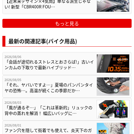
【近未来デザイン×4気筒】単なる派生じゃな
い! 新型「CBR400R FOU…
もっと見る
最新の関連記事(バイク用品)
2026/08/06
「会話が途切れるストレスとおさらば!」古いイ
ンカムの下取りで最新ハイブリッド…
2026/08/05
「それ、ヤバいですよ…」夏場のパンパンタイ
ヤの恐怖…。高温が続くこの季節だか…
2026/08/03
「風が通るぞ…」「これは革新的」リュックの
背中の蒸れを解消！ 幅広いバッグに…
2026/08/01
ファン穴を隠して街着でも使えて、炎天下のガ