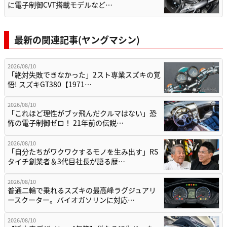
に電子制御CVT搭載モデルなど…
最新の関連記事(ヤングマシン)
2026/08/10
「絶対失敗できなかった」2スト専業スズキの覚
悟! スズキGT380【1971…
2026/08/10
「これほど理性がブッ飛んだクルマはない」恐
怖の電子制御ゼロ！ 21年前の伝説…
2026/08/10
「自分たちがワクワクするモノを生み出す」RS
タイチ創業者＆3代目社長が語る歴…
2026/08/10
普通二輪で乗れるスズキの最高峰ラグジュアリ
ースクーター。バイオガソリンに対応…
2026/08/10