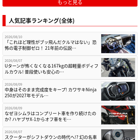
もっと見る
人気記事ランキング(全体)
2026/08/10
「これほど理性がブッ飛んだクルマはない」恐
怖の電子制御ゼロ！ 21年前の伝説…
2026/08/07
Uターンが怖くなくなる167kgの超軽量ボディフ
ルカウル! 普段使いも安心の…
2026/08/09
中身はそのまま完成度をキープ! カワサキNinja
250が2027年モデル…
2026/08/09
なぜヨシムラはコンプリート車を作り続けたの
か? ハヤブサX-1からオフ車をモ…
2026/08/07
スクーターがシフトダウンの時代へ!? 幻の名車