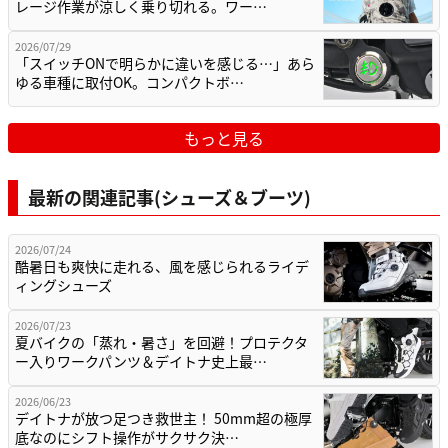
レージ作業が涼しく乗り切れる。ワー…
2026/07/29
「スイッチONで明らかに違いを感じる…」あら
ゆる車種に取付OK。コンパクトボ…
もっと見る
最新の関連記事(シューズ＆ブーツ)
2026/07/24
酷暑日も爽快に走れる、風を感じられるライデ
ィングシューズ
2026/07/23
夏バイクの「蒸れ・暑さ」を回避！プロテクタ
ー入りワークパンツ＆デイトナ史上最…
2026/06/23
デイトナが放つ足つき救世主！ 50mm超の極厚
底なのにシフト操作がサクサク決…