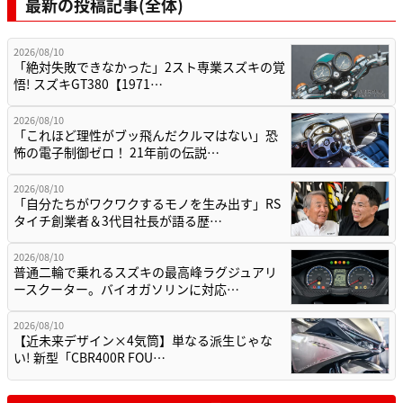
最新の投稿記事(全体)
2026/08/10
「絶対失敗できなかった」2スト専業スズキの覚
悟! スズキGT380【1971…
2026/08/10
「これほど理性がブッ飛んだクルマはない」恐
怖の電子制御ゼロ！ 21年前の伝説…
2026/08/10
「自分たちがワクワクするモノを生み出す」RS
タイチ創業者＆3代目社長が語る歴…
2026/08/10
普通二輪で乗れるスズキの最高峰ラグジュアリ
ースクーター。バイオガソリンに対応…
2026/08/10
【近未来デザイン×4気筒】単なる派生じゃな
い! 新型「CBR400R FOU…