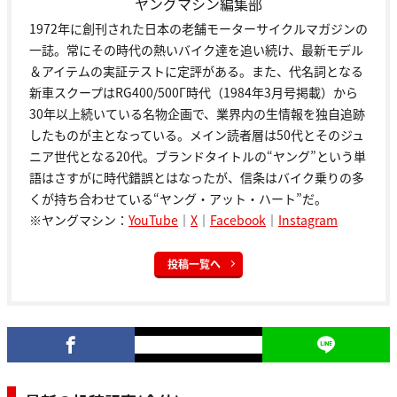
ヤングマシン編集部
1972年に創刊された日本の老舗モーターサイクルマガジンの
一誌。常にその時代の熱いバイク達を追い続け、最新モデル
＆アイテムの実証テストに定評がある。また、代名詞となる
新車スクープはRG400/500Γ時代（1984年3月号掲載）から
30年以上続いている名物企画で、業界内の生情報を独自追跡
したものが主となっている。メイン読者層は50代とそのジュ
ニア世代となる20代。ブランドタイトルの“ヤング”という単
語はさすがに時代錯誤とはなったが、信条はバイク乗りの多
くが持ち合わせている“ヤング・アット・ハート”だ。
※ヤングマシン：
YouTube
｜
X
｜
Facebook
｜
Instagram
投稿一覧へ