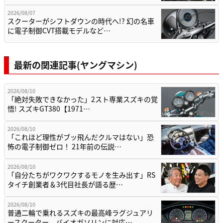
2026/08/07
スクーターがシフトダウンの時代へ!? 幻の名車
に電子制御CVT搭載モデルなど…
最新の関連記事(ヤングマシン)
2026/08/10
「絶対失敗できなかった」2スト専業スズキの覚
悟! スズキGT380【1971…
2026/08/10
「これほど理性がブッ飛んだクルマはない」恐
怖の電子制御ゼロ！ 21年前の伝説…
2026/08/10
「自分たちがワクワクするモノを生み出す」RS
タイチ創業者＆3代目社長が語る歴…
2026/08/10
普通二輪で乗れるスズキの最高峰ラグジュアリ
ースクーター。バイオガソリンに対応…