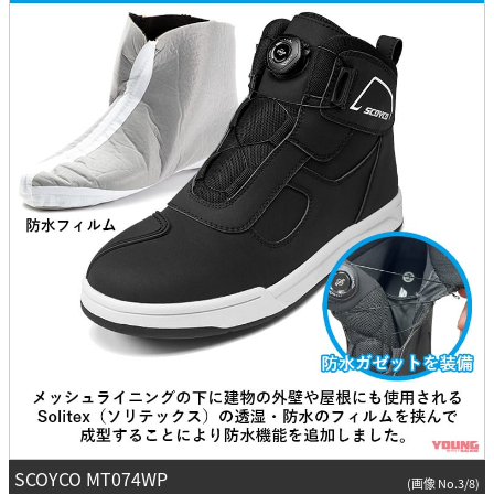
SCOYCO MT074WP
(画像 No.3/8)