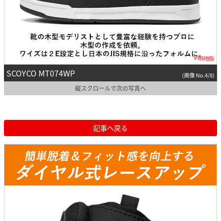
SCOYCO MT074WP
(画像 No.4/8)
縦スクロールで次の写真へ
記事へ戻る