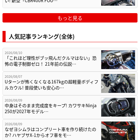
い! 新型「CBR400R FOU…
もっと見る
人気記事ランキング(全体)
2026/08/10
「これほど理性がブッ飛んだクルマはない」恐
怖の電子制御ゼロ！ 21年前の伝説…
2026/08/07
Uターンが怖くなくなる167kgの超軽量ボディフ
ルカウル! 普段使いも安心の…
2026/08/09
中身はそのまま完成度をキープ! カワサキNinja
250が2027年モデル…
2026/08/09
なぜヨシムラはコンプリート車を作り続けたの
か? ハヤブサX-1からオフ車をモ…