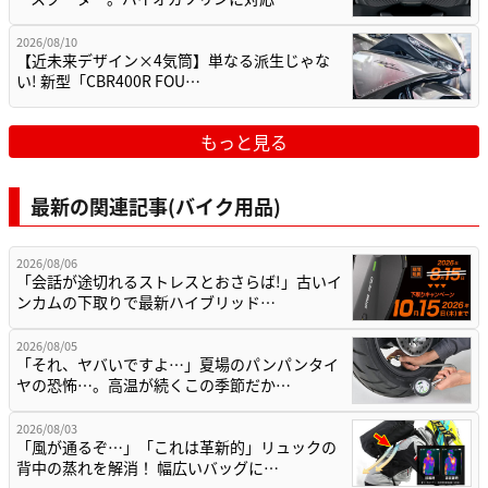
2026/08/10
【近未来デザイン×4気筒】単なる派生じゃな
い! 新型「CBR400R FOU…
もっと見る
最新の関連記事(バイク用品)
2026/08/06
「会話が途切れるストレスとおさらば!」古いイ
ンカムの下取りで最新ハイブリッド…
2026/08/05
「それ、ヤバいですよ…」夏場のパンパンタイ
ヤの恐怖…。高温が続くこの季節だか…
2026/08/03
「風が通るぞ…」「これは革新的」リュックの
背中の蒸れを解消！ 幅広いバッグに…