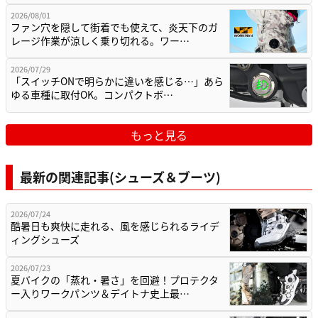
2026/08/01
ファン穴を隠して街着でも使えて、炎天下のガ
レージ作業が涼しく乗り切れる。ワー…
2026/07/29
「スイッチONで明らかに違いを感じる…」あら
ゆる車種に取付OK。コンパクトボ…
もっと見る
最新の関連記事(シューズ＆ブーツ)
2026/07/24
酷暑日も爽快に走れる、風を感じられるライデ
ィングシューズ
2026/07/23
夏バイクの「蒸れ・暑さ」を回避！プロテクタ
ー入りワークパンツ＆デイトナ史上最…