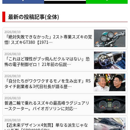
最新の投稿記事(全体)
2026/08/10
「絶対失敗できなかった」2スト専業スズキの覚
悟! スズキGT380【1971…
2026/08/10
「これほど理性がブッ飛んだクルマはない」恐
怖の電子制御ゼロ！ 21年前の伝説…
2026/08/10
「自分たちがワクワクするモノを生み出す」RS
タイチ創業者＆3代目社長が語る歴…
2026/08/10
普通二輪で乗れるスズキの最高峰ラグジュアリ
ースクーター。バイオガソリンに対応…
2026/08/10
【近未来デザイン×4気筒】単なる派生じゃな