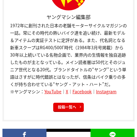
ヤングマシン編集部
1972年に創刊された日本の老舗モーターサイクルマガジンの
一誌。常にその時代の熱いバイク達を追い続け、最新モデル
＆アイテムの実証テストに定評がある。また、代名詞となる
新車スクープはRG400/500Γ時代（1984年3月号掲載）から
30年以上続いている名物企画で、業界内の生情報を独自追跡
したものが主となっている。メイン読者層は50代とそのジュ
ニア世代となる20代。ブランドタイトルの“ヤング”という単
語はさすがに時代錯誤とはなったが、信条はバイク乗りの多
くが持ち合わせている“ヤング・アット・ハート”だ。
※ヤングマシン：
YouTube
｜
X
｜
Facebook
｜
Instagram
投稿一覧へ