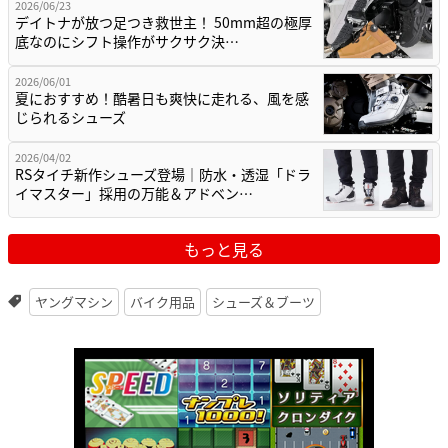
2026/06/23
デイトナが放つ足つき救世主！ 50mm超の極厚
底なのにシフト操作がサクサク決…
2026/06/01
夏におすすめ！酷暑日も爽快に走れる、風を感
じられるシューズ
2026/04/02
RSタイチ新作シューズ登場｜防水・透湿「ドラ
イマスター」採用の万能＆アドベン…
もっと見る
ヤングマシン
バイク用品
シューズ＆ブーツ