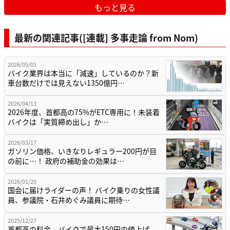
もっと見る
最新の関連記事([連載] 多事走論 from Nom)
2026/05/01
バイク業界は本当に「減速」しているのか？新
車台数だけでは見えない1350億円…
2026/04/13
2026年度、首都高の75%がETC専用に！未装着
バイクは「実質締め出し」か…
2026/03/17
ガソリン価格、いきなりレギュラー200円が目
の前に…！ 政府の補助金の効果は…
2026/01/20
国会に届けライダーの声！ バイク乗りの女性議
員、参議院・石井めぐみ議員に期待…
2025/12/27
首都高の料金、バイクで最大150円の値上げ