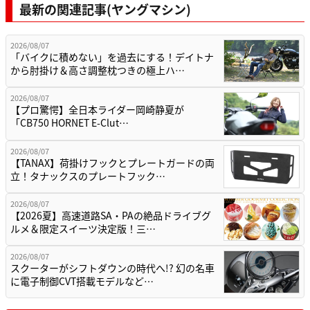
最新の関連記事(ヤングマシン)
2026/08/07
「バイクに積めない」を過去にする！デイトナ
から肘掛け＆高さ調整枕つきの極上ハ…
2026/08/07
【プロ驚愕】全日本ライダー岡崎静夏が
「CB750 HORNET E-Clut…
2026/08/07
【TANAX】荷掛けフックとプレートガードの両
立！タナックスのプレートフック…
2026/08/07
【2026夏】高速道路SA・PAの絶品ドライブグ
ルメ＆限定スイーツ決定版！三…
2026/08/07
スクーターがシフトダウンの時代へ!? 幻の名車
に電子制御CVT搭載モデルなど…