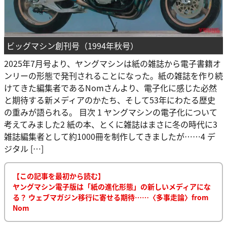
ビッグマシン創刊号（1994年秋号）
2025年7月号より、ヤングマシンは紙の雑誌から電子書籍オ
ンリーの形態で発刊されることになった。紙の雑誌を作り続
けてきた編集者であるNomさんより、電子化に感じた必然
と期待する新メディアのかたち、そして53年にわたる歴史
の重みが語られる。 目次 1 ヤングマシンの電子化について
考えてみました2 紙の本、とくに雑誌はまさに冬の時代に3
雑誌編集者として約1000冊を制作してきましたが……4 デ
ジタル […]
【この記事を最初から読む】
ヤングマシン電子版は「紙の進化形態」の新しいメディアにな
る？ ウェブマガジン移行に寄せる期待……〈多事走論〉from
Nom