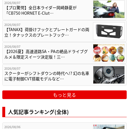
2026/08/07
【プロ驚愕】全日本ライダー岡崎静夏が
「CB750 HORNET E-Clut…
2026/08/07
【TANAX】荷掛けフックとプレートガードの両
立！タナックスのプレートフック…
2026/08/07
【2026夏】高速道路SA・PAの絶品ドライブグ
ルメ＆限定スイーツ決定版！三…
2026/08/07
スクーターがシフトダウンの時代へ!? 幻の名車
に電子制御CVT搭載モデルなど…
もっと見る
人気記事ランキング(全体)
2026/08/06