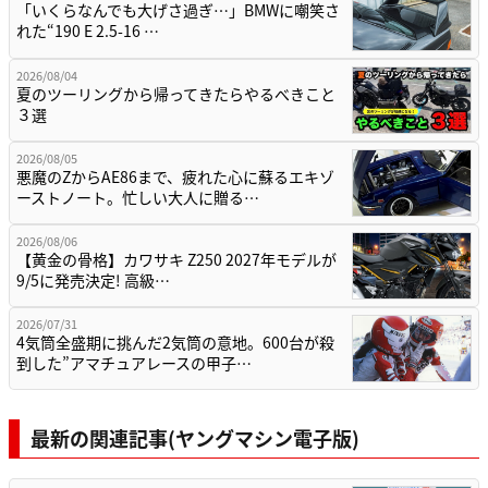
「いくらなんでも大げさ過ぎ…」BMWに嘲笑さ
れた“190 E 2.5-16 …
2026/08/04
夏のツーリングから帰ってきたらやるべきこと
３選
2026/08/05
悪魔のZからAE86まで、疲れた心に蘇るエキゾ
ーストノート。忙しい大人に贈る…
2026/08/06
【黄金の骨格】カワサキ Z250 2027年モデルが
9/5に発売決定! 高級…
2026/07/31
4気筒全盛期に挑んだ2気筒の意地。600台が殺
到した”アマチュアレースの甲子…
最新の関連記事(ヤングマシン電子版)