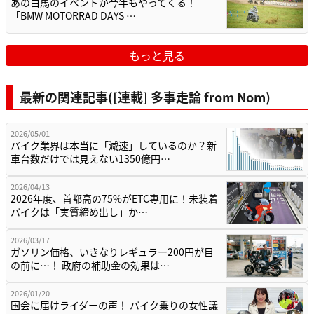
あの白馬のイベントが今年もやってくる！
「BMW MOTORRAD DAYS …
もっと見る
最新の関連記事([連載] 多事走論 from Nom)
2026/05/01
バイク業界は本当に「減速」しているのか？新
車台数だけでは見えない1350億円…
2026/04/13
2026年度、首都高の75%がETC専用に！未装着
バイクは「実質締め出し」か…
2026/03/17
ガソリン価格、いきなりレギュラー200円が目
の前に…！ 政府の補助金の効果は…
2026/01/20
国会に届けライダーの声！ バイク乗りの女性議