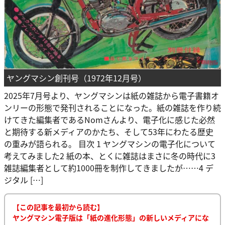
ヤングマシン創刊号（1972年12月号）
2025年7月号より、ヤングマシンは紙の雑誌から電子書籍オ
ンリーの形態で発刊されることになった。紙の雑誌を作り続
けてきた編集者であるNomさんより、電子化に感じた必然
と期待する新メディアのかたち、そして53年にわたる歴史
の重みが語られる。 目次 1 ヤングマシンの電子化について
考えてみました2 紙の本、とくに雑誌はまさに冬の時代に3
雑誌編集者として約1000冊を制作してきましたが……4 デ
ジタル […]
【この記事を最初から読む】
ヤングマシン電子版は「紙の進化形態」の新しいメディアにな