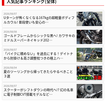
人気記事ランキング(全体)
2026/08/07
Uターンが怖くなくなる167kgの超軽量ボディフ
ルカウル! 普段使いも安心の…
2026/08/08
ゴールドフレームからシックな黒へ! カワサキの
ミドルスーパーネイキッド202…
2026/08/07
「バイクに積めない」を過去にする！デイトナ
から肘掛け＆高さ調整枕つきの極上ハ…
2026/08/04
夏のツーリングから帰ってきたらやるべきこと
３選
2026/08/07
スクーターがシフトダウンの時代へ!? 幻の名車
に電子制御CVT搭載モデルなど…