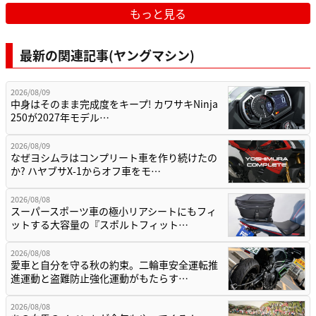
もっと見る
最新の関連記事(ヤングマシン)
2026/08/09
中身はそのまま完成度をキープ! カワサキNinja
250が2027年モデル…
2026/08/09
なぜヨシムラはコンプリート車を作り続けたの
か? ハヤブサX-1からオフ車をモ…
2026/08/08
スーパースポーツ車の極小リアシートにもフィ
ットする大容量の『スポルトフィット…
2026/08/08
愛車と自分を守る秋の約束。二輪車安全運転推
進運動と盗難防止強化運動がもたらす…
2026/08/08