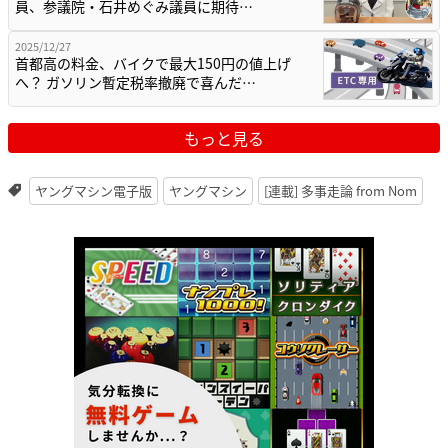
員、参議院・石井めぐみ議員に期待…
2025/12/27
首都高の料金、バイクで最大150円の値上げ
へ？ ガソリン暫定税率撤廃で喜んだ…
もっと見る
ヤングマシン電子版
ヤングマシン
[連載] 多事走論 from Nom