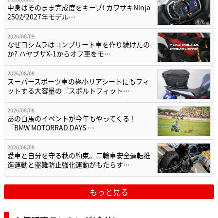
中身はそのまま完成度をキープ! カワサキNinja
250が2027年モデル…
2026/08/09
なぜヨシムラはコンプリート車を作り続けたの
か? ハヤブサX-1からオフ車をモ…
2026/08/08
スーパースポーツ車の極小リアシートにもフィ
ットする大容量の『スポルトフィット…
2026/08/08
あの白馬のイベントが今年もやってくる！
「BMW MOTORRAD DAYS …
2026/08/08
愛車と自分を守る秋の約束。二輪車安全運転推
進運動と盗難防止強化運動がもたらす…
もっと見る