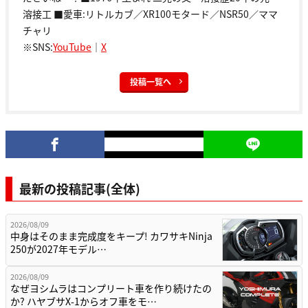
溶接工 ■愛車:リトルカブ／XR100モタード／NSR50／ママ
チャリ
※SNS:
YouTube
｜
X
投稿一覧へ
最新の投稿記事(全体)
2026/08/09
中身はそのまま完成度をキープ! カワサキNinja
250が2027年モデル…
2026/08/09
なぜヨシムラはコンプリート車を作り続けたの
か? ハヤブサX-1からオフ車をモ…