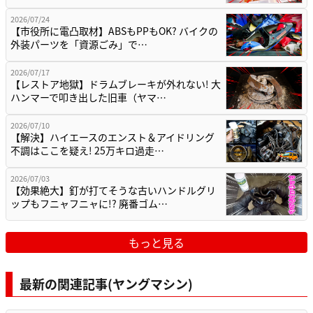
2026/07/24
【市役所に電凸取材】ABSもPPもOK? バイクの
外装パーツを「資源ごみ」で…
2026/07/17
【レストア地獄】ドラムブレーキが外れない! 大
ハンマーで叩き出した旧車（ヤマ…
2026/07/10
【解決】ハイエースのエンスト＆アイドリング
不調はここを疑え! 25万キロ過走…
2026/07/03
【効果絶大】釘が打てそうな古いハンドルグリ
ップもフニャフニャに!? 廃番ゴム…
もっと見る
最新の関連記事(ヤングマシン)