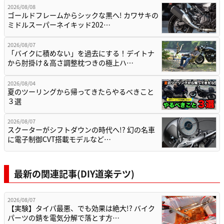
2026/08/08
ゴールドフレームからシックな黒へ! カワサキの
ミドルスーパーネイキッド202…
2026/08/07
「バイクに積めない」を過去にする！デイトナ
から肘掛け＆高さ調整枕つきの極上ハ…
2026/08/04
夏のツーリングから帰ってきたらやるべきこと
３選
2026/08/07
スクーターがシフトダウンの時代へ!? 幻の名車
に電子制御CVT搭載モデルなど…
最新の関連記事(DIY道楽テツ)
2026/08/07
【実験】タイパ最悪、でも効果は絶大!? バイク
パーツの錆を電気分解で落とす方…