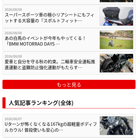
2026/08/08
スーパースポーツ車の極小リアシートにもフィ
ットする大容量の『スポルトフィット…
2026/08/08
あの白馬のイベントが今年もやってくる！
「BMW MOTORRAD DAYS …
2026/08/08
愛車と自分を守る秋の約束。二輪車安全運転推
進運動と盗難防止強化運動がもたらす…
もっと見る
人気記事ランキング(全体)
2026/08/07
Uターンが怖くなくなる167kgの超軽量ボディフ
ルカウル! 普段使いも安心の…