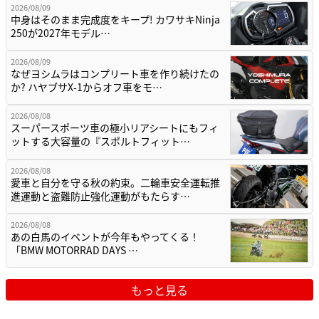
2026/08/09
中身はそのまま完成度をキープ! カワサキNinja
250が2027年モデル…
2026/08/09
なぜヨシムラはコンプリート車を作り続けたの
か? ハヤブサX-1からオフ車をモ…
2026/08/08
スーパースポーツ車の極小リアシートにもフィ
ットする大容量の『スポルトフィット…
2026/08/08
愛車と自分を守る秋の約束。二輪車安全運転推
進運動と盗難防止強化運動がもたらす…
2026/08/08
あの白馬のイベントが今年もやってくる！
「BMW MOTORRAD DAYS …
もっと見る