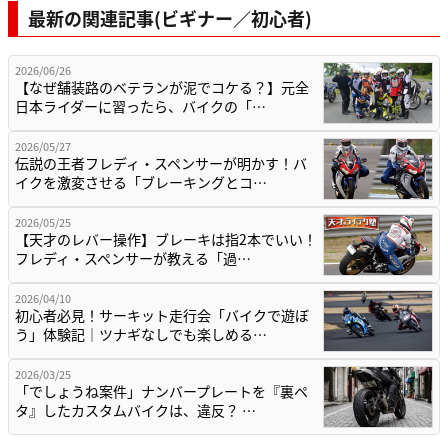
最新の関連記事(ビギナー／初心者)
2026/06/26
【なぜ舗装路のベテランが泥でコケる？】元全
日本ライダーに習ったら、バイクの「…
2026/05/27
伝説の王者フレディ・スペンサーが明かす！バ
イクを激変させる「ブレーキングとコ…
2026/05/25
【天才のレバー操作】ブレーキは指2本でいい！
フレディ・スペンサーが教える「過…
2026/04/10
初心者必見！サーキット走行会「バイクで遊ぼ
う」体験記｜ツナギなしでも楽しめる…
2026/03/25
「でしょうね案件」ナンバープレートを『裏ペ
タ』したカスタムバイクは、違反？ …