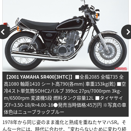
【2001 YAMAHA SR400[3HTC]】
■全長2085 全幅735 全
高1080 軸距1410 シート高790(各mm) 車重153kg(乾) ■空
冷4スト単気筒SOHC2バルブ 399cc 27ps/7000rpm 3kg-
m/6500rpm 変速機5段 燃料タンク容量12L ■タイヤサイ
ズF=3.50-18/R=4.00-18●発売当時価格:45万円 ※写真の車
体色はニューブラックブルー
1978年から同じ姿のまま進化と熟成を重ねたヤマハSR。そ
んな一台には、時代に合わせ、“変わらないために変わり続