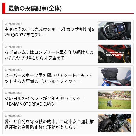
最新の投稿記事(全体)
2026/08/09
中身はそのまま完成度をキープ! カワサキNinja
250が2027年モデル…
2026/08/09
なぜヨシムラはコンプリート車を作り続けたの
か? ハヤブサX-1からオフ車をモ…
2026/08/08
スーパースポーツ車の極小リアシートにもフィ
ットする大容量の『スポルトフィット…
2026/08/08
あの白馬のイベントが今年もやってくる！
「BMW MOTORRAD DAYS …
2026/08/08
愛車と自分を守る秋の約束。二輪車安全運転推
進運動と盗難防止強化運動がもたらす…