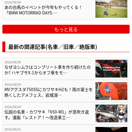
2026/08/08
あの白馬のイベントが今年もやってくる！
「BMW MOTORRAD DAYS …
もっと見る
最新の関連記事(名車／旧車／絶版車)
2026/08/09
なぜヨシムラはコンプリート車を作り続けたの
か? ハヤブサX-1からオフ車をモ…
2026/08/04
MVアグスタ750SSにカワサキH2も！雨の富士を
熱くしたアメフェス、岩城滉…
2026/08/04
伝説の名車・カワサキ「650-W1」が息吹き返
す。漫画『レストア！～改造車工…
2026/08/02