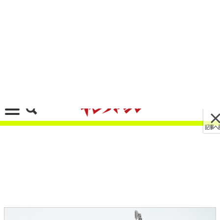
記事へ戻る
[画像 No.3/20]永遠のスタンダード空冷単気筒：
ヤマハSR400歴代カラー大図鑑【2000～2009
年】
2025/04/07