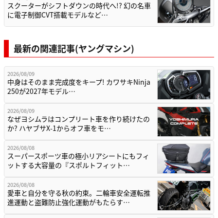
スクーターがシフトダウンの時代へ!? 幻の名車
に電子制御CVT搭載モデルなど…
最新の関連記事(ヤングマシン)
2026/08/09
中身はそのまま完成度をキープ! カワサキNinja
250が2027年モデル…
2026/08/09
なぜヨシムラはコンプリート車を作り続けたの
か? ハヤブサX-1からオフ車をモ…
2026/08/08
スーパースポーツ車の極小リアシートにもフィ
ットする大容量の『スポルトフィット…
2026/08/08
愛車と自分を守る秋の約束。二輪車安全運転推
進運動と盗難防止強化運動がもたらす…