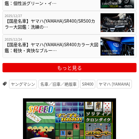
鑑：個性派グリーン・イ…
2025/12/27
【国産名車】ヤマハ(YAMAHA)SR400/SR500カ
ラー大図鑑：洗練の…
2025/12/24
【国産名車】ヤマハ(YAMAHA)SR400カラー大図
鑑：軽快・爽快なブルー…
もっと見る
ヤングマシン
名車／旧車／絶版車
SR400
ヤマハ [YAMAHA]