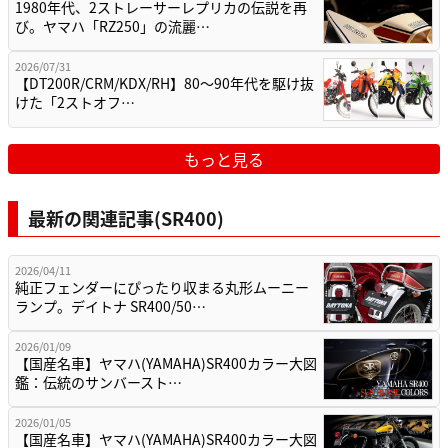
1980年代、2ストレーサーレプリカの伝説を再
び。ヤマハ「RZ250」の流麗…
2026/07/31
【DT200R/CRM/KDX/RH】80〜90年代を駆け抜
けた「2ストオフ…
もっと見る
最新の関連記事(SR400)
2026/04/11
純正フェンダーにぴったり収まる丸形ムーニー
ランプ。デイトナ SR400/50…
2026/01/09
【国産名車】ヤマハ(YAMAHA)SR400カラー大図
鑑：伝統のサンバースト…
2026/01/05
【国産名車】ヤマハ(YAMAHA)SR400カラー大図