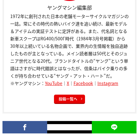
ヤングマシン編集部
1972年に創刊された日本の老舗モーターサイクルマガジンの
一誌。常にその時代の熱いバイク達を追い続け、最新モデル
＆アイテムの実証テストに定評がある。また、代名詞となる
新車スクープはRG400/500Γ時代（1984年3月号掲載）から
30年以上続いている名物企画で、業界内の生情報を独自追跡
したものが主となっている。メイン読者層は50代とそのジュ
ニア世代となる20代。ブランドタイトルの“ヤング”という単
語はさすがに時代錯誤とはなったが、信条はバイク乗りの多
くが持ち合わせている“ヤング・アット・ハート”だ。
※ヤングマシン：
YouTube
｜
X
｜
Facebook
｜
Instagram
投稿一覧へ