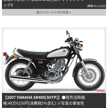
ックX
(画像 No.15/20)
縦スクロールで次の写真へ
【2007 YAMAHA SR400[3HTP]】
●発売当時価
格:48万6150円(消費税5%含む) ※写真の車体色