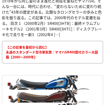
1978年から同じ姿のまま進化と熟成を重ねたヤマハSR。そ
んな一台には、時代に合わせ、“変わらないために変わり続
けた”43年の歴史がある。比類なきロングセラーの歩みと色
彩を振り返る。この記事では、2000年代のモデル変遷を辿
る。 目次 1 〈2000年2月〉SR400[3HTB]：最終ドラムブレ
ーキモデル2 〈2001年3月〉SR400[3HTC]：ディスクブレー
キ化で走りを一新3 〈2002年4 […]
【この記事を最初から読む】
永遠のスタンダード空冷単気筒：ヤマハSR400歴代カラー大図
鑑【2000～2009年】