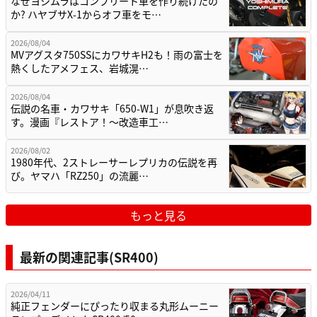
なぜヨシムラはコンプリート車を作り続けたの
か? ハヤブサX-1からオフ車をモ…
2026/08/04
MVアグスタ750SSにカワサキH2も！雨の富士を
熱くしたアメフェス、岩城滉…
2026/08/04
伝説の名車・カワサキ「650-W1」が息吹き返
す。漫画『レストア！～改造車工…
2026/08/02
1980年代、2ストレーサーレプリカの伝説を再
び。ヤマハ「RZ250」の流麗…
もっと見る
最新の関連記事(SR400)
2026/04/11
純正フェンダーにぴったり収まる丸形ムーニー