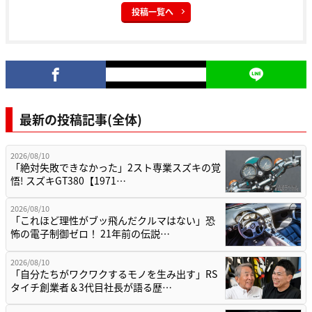
投稿一覧へ
最新の投稿記事(全体)
2026/08/10
「絶対失敗できなかった」2スト専業スズキの覚
悟! スズキGT380【1971…
2026/08/10
「これほど理性がブッ飛んだクルマはない」恐
怖の電子制御ゼロ！ 21年前の伝説…
2026/08/10
「自分たちがワクワクするモノを生み出す」RS
タイチ創業者＆3代目社長が語る歴…