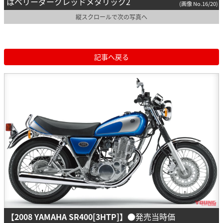
はベリーダークレッドメタリック2
(画像 No.16/20)
縦スクロールで次の写真へ
記事へ戻る
【2008 YAMAHA SR400[3HTP]】
●発売当時価