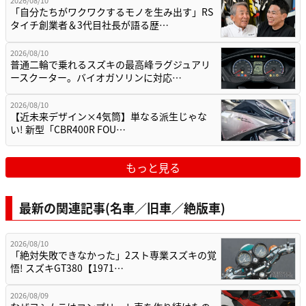
2026/08/10
「自分たちがワクワクするモノを生み出す」RS
タイチ創業者＆3代目社長が語る歴…
2026/08/10
普通二輪で乗れるスズキの最高峰ラグジュアリ
ースクーター。バイオガソリンに対応…
2026/08/10
【近未来デザイン×4気筒】単なる派生じゃな
い! 新型「CBR400R FOU…
もっと見る
最新の関連記事(名車／旧車／絶版車)
2026/08/10
「絶対失敗できなかった」2スト専業スズキの覚
悟! スズキGT380【1971…
2026/08/09