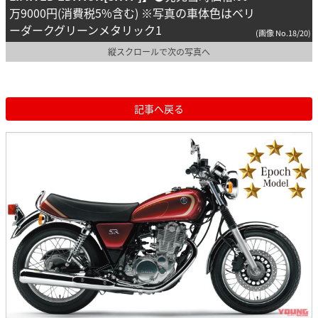
万9000円(消費税5%含む) ※写真の車体色はベリ
ーダークグリーンメタリック1
(画像 No.18/20)
縦スクロールで次の写真へ
記事へ戻る