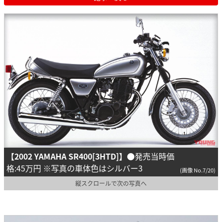
【2002 YAMAHA SR400[3HTD]】
●発売当時価
格:45万円 ※写真の車体色はシルバー3
(画像 No.7/20)
縦スクロールで次の写真へ