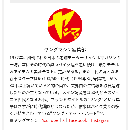
ヤングマシン編集部
1972年に創刊された日本の老舗モーターサイクルマガジンの
一誌。常にその時代の熱いバイク達を追い続け、最新モデル
＆アイテムの実証テストに定評がある。また、代名詞となる
新車スクープはRG400/500Γ時代（1984年3月号掲載）から
30年以上続いている名物企画で、業界内の生情報を独自追跡
したものが主となっている。メイン読者層は50代とそのジュ
ニア世代となる20代。ブランドタイトルの“ヤング”という単
語はさすがに時代錯誤とはなったが、信条はバイク乗りの多
くが持ち合わせている“ヤング・アット・ハート”だ。
※ヤングマシン：
YouTube
｜
X
｜
Facebook
｜
Instagram