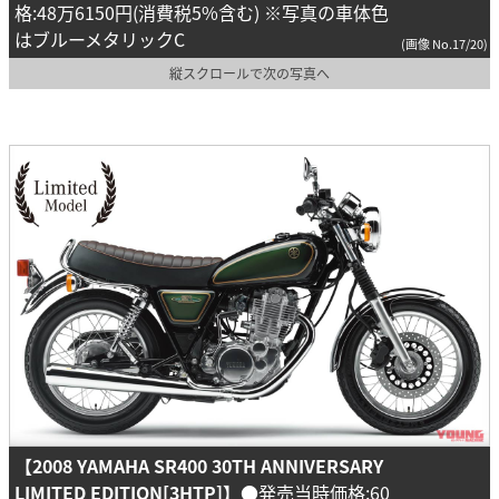
格:48万6150円(消費税5%含む) ※写真の車体色
はブルーメタリックC
(画像 No.17/20)
縦スクロールで次の写真へ
【2008 YAMAHA SR400 30TH ANNIVERSARY
LIMITED EDITION[3HTP]】
●発売当時価格:60