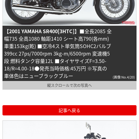
【2001 YAMAHA SR400[3HTC]】
■全長2085 全
幅735 全高1080 軸距1410 シート高790(各mm)
車重153kg(乾) ■空冷4スト単気筒SOHC2バルブ
399cc 27ps/7000rpm 3kg-m/6500rpm 変速機5
段 燃料タンク容量12L ■タイヤサイズF=3.50-
18/R=4.00-18●発売当時価格:45万円 ※写真の
車体色はニューブラックブルー
(画像 No.4/20)
縦スクロールで次の写真へ
記事へ戻る