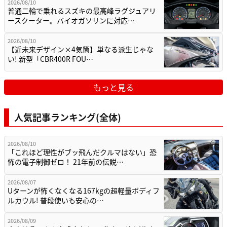
2026/08/10
普通二輪で乗れるスズキの最高峰ラグジュアリ
ースクーター。バイオガソリンに対応…
2026/08/10
【近未来デザイン×4気筒】単なる派生じゃな
い! 新型「CBR400R FOU…
もっと見る
人気記事ランキング(全体)
2026/08/10
「これほど理性がブッ飛んだクルマはない」恐
怖の電子制御ゼロ！ 21年前の伝説…
2026/08/07
Uターンが怖くなくなる167kgの超軽量ボディフ
ルカウル! 普段使いも安心の…
2026/08/09