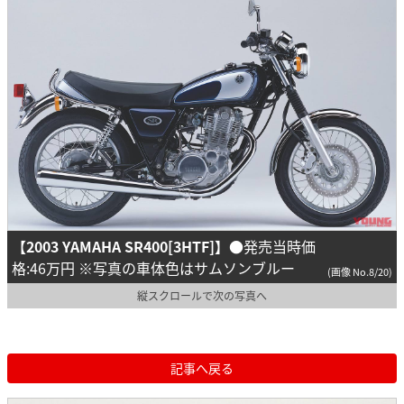
【2003 YAMAHA SR400[3HTF]】
●発売当時価
格:46万円 ※写真の車体色はサムソンブルー
(画像 No.8/20)
縦スクロールで次の写真へ
記事へ戻る