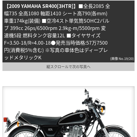
【2009 YAMAHA SR400[3HTR]】
■全長2085 全
幅735 全高1080 軸距1410 シート高790(各mm)
車重174kg(装備) ■空冷4スト単気筒SOHC2バル
ブ 399cc 26ps/6500rpm 2.9kg-m/5500rpm 変
速機5段 燃料タンク容量12L ■タイヤサイズ
F=3.50-18/R=4.00-18●発売当時価格:57万7500
円(消費税5%含む) ※写真の車体色はディープレ
ッドメタリックK
(画像 No.19/20)
縦スクロールで次の写真へ