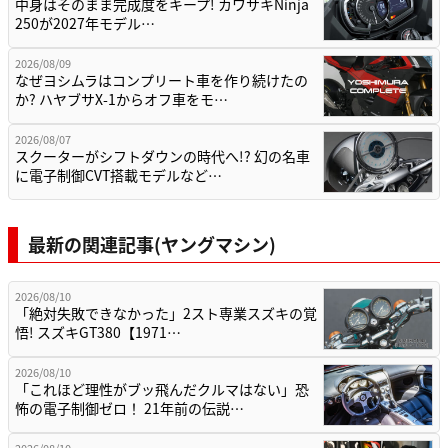
中身はそのまま完成度をキープ! カワサキNinja
250が2027年モデル…
2026/08/09
なぜヨシムラはコンプリート車を作り続けたの
か? ハヤブサX-1からオフ車をモ…
2026/08/07
スクーターがシフトダウンの時代へ!? 幻の名車
に電子制御CVT搭載モデルなど…
最新の関連記事(ヤングマシン)
2026/08/10
「絶対失敗できなかった」2スト専業スズキの覚
悟! スズキGT380【1971…
2026/08/10
「これほど理性がブッ飛んだクルマはない」恐
怖の電子制御ゼロ！ 21年前の伝説…