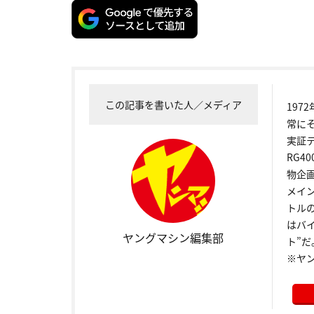
この記事を書いた人／メディア
19
常に
実証
RG4
物企
メイ
トル
はバ
ヤングマシン編集部
ト”だ
※ヤ