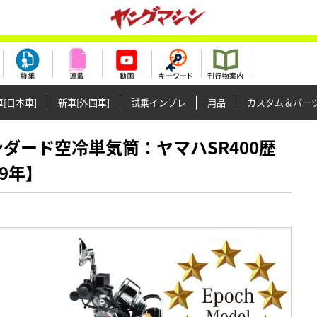
[日本車]
新車[外国車]
試乗インプレ
用品
カスタム＆パー
スタンダード空冷単気筒：ヤマハSR400歴
09年】