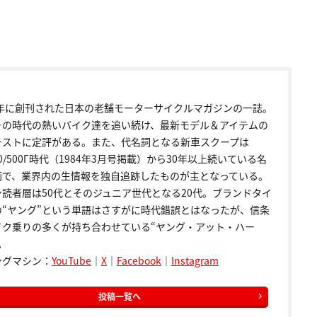
72年に創刊された日本の老舗モーターサイクルマガジンの一誌。
その時代の熱いバイク達を追い続け、最新モデル＆アイテムの
テストに定評がある。また、代名詞となる新車スクープは
00/500Γ時代（1984年3月号掲載）から30年以上続いている名
画で、業界内の生情報を独自追跡したものが主となっている。
ン読者層は50代とそのジュニア世代となる20代。ブランドタイ
の“ヤング”という単語はさすがに時代錯誤とはなったが、信条
イク乗りの多くが持ち合わせている“ヤング・アット・ハー
。
ングマシン：
YouTube
｜
X
｜
Facebook
｜
Instagram
投稿一覧へ