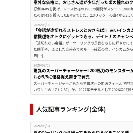
意外な価格に。おじさん達が少年だった頃の憧れの
打倒BMWを掲げ、レース仕様の190Eの開発がスタート 19
たのはM3を投入したBMWでした。2.3リッターの直4から2.
2026/08/06
「会話が途切れるストレスとおさらば!」古いインカ
信機種をオトクにゲットできる、デイトナのキャン
「途切れない会話」が、ツーリングの景色をさらに鮮やかにす
た瞬間や、ふとした交差点でのルート確認の際、インカムか
験[…]
2026/08/05
驚異のスーパーチャージャー! 200馬力のモンスターが再
ルが9/5に価格据え置きで発売
スーパーチャージャーがもたらす異次元の加速フィール 初登
カワサキの「Z H2 SE」が、2027年モデルとして2026年9月
人気記事ランキング(全体)
2026/08/04
夏のツーリングから帰ってきたらやるべきこと３選