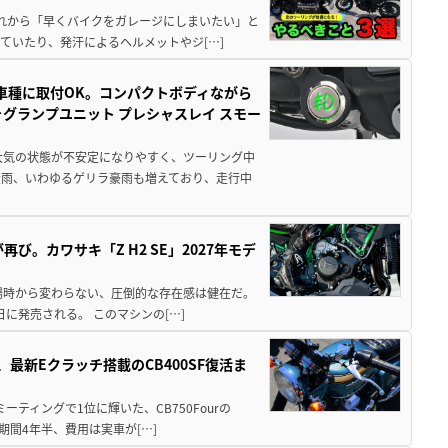
と疲れから「早くバイクをガレージにしまいたい」と
ていたり、発汗によるヘルメットやジ[…]
車種に取付OK。コンパクトボディながら
ォグランプユニット プレシャスレイ スモー
大気の状態が不安定になりやすく、ツーリング中
大雨、いわゆるゲリラ豪雨も増えており、走行中
び。カワサキ「Z H2 SE」2027年モデ
場時から変わらない、圧倒的な存在感は健在だ。
5日に発売される。 このマシンの[…]
最新Eクラッチ搭載のCB400SF復活ま
ミーティングで1位に輝いた、CB750Fourの
期間4年半、費用は実車が[…]