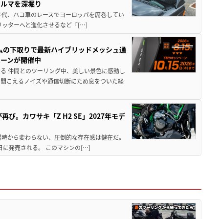
クルマを深堀り
80年代、ハコ車のレースでヨーロッパを席巻してい
5リッターへと進化させるなど「[…]
ムの下取りで最新ハイブリッドメッシュ通
ペーンが開催中
る 仲間とのツーリング中、美しい景色に感動し
ら聞こえるノイズや通信切断にため息をついた経
び。カワサキ「Z H2 SE」2027年モデ
場時から変わらない、圧倒的な存在感は健在だ。
5日に発売される。 このマシンの[…]