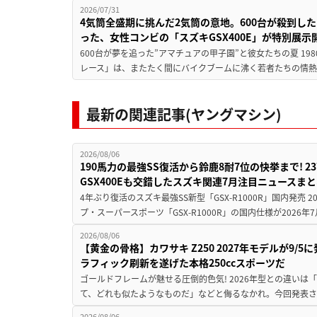
2026/07/31
4気筒全盛期に挑んだ2気筒の意地。600台が殺到し
った、女性コンビの「スズキGSX400E」が特別展示
600台が夢を追った”アマチュアの甲子園”と彼女たちの夏 19
レース」は、またたく間にバイクブームに沸く若者たちの情熱の
最新の関連記事(ヤングマシン)
2026/08/06
190馬力の最強SS復活から鈴鹿8耐7位の快挙まで! 
GSX400Eも交錯したスズキ関連7月注目ニュースま
4年ぶり復活のスズキ最強SS新型「GSX-R1000R」国内発売
プ・スーパースポーツ「GSX-R1000R」の国内仕様が2026年7
2026/08/06
【黄金の骨格】カワサキ Z250 2027年モデルが9/
ラフィック刷新を遂げた本格250ccスポーツだ
ゴールドフレームが魅せる圧倒的色気! 2026年型との違いは「
て、どれも似たようなものだ」などと侮るなかれ。今回発表されたカ
2026/08/06