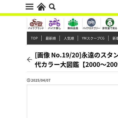
TOP
最新順
人気順
YMスクープCG
新車
[画像 No.19/20]永遠の
代カラー大図鑑【2000～20
2025/04/07