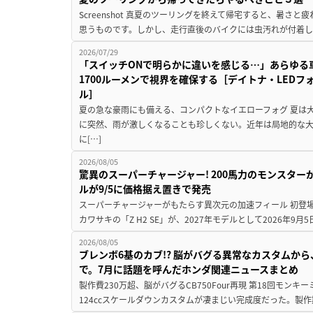
Screenshot 真夏のツーリングを終えて帰宅すると、暑さ
思うものです。しかし、走行直後のバイクには虫汚れが付着し
2026/07/29
「スイッチONで明らかに違いを感じる…」あらゆる
1700ルーメンで視界を確保する［デイトナ・LEDフ
ル］
夏の急な豪雨にも備える、コンパクトなイエローフォグ 夏は
に突然、雨が激しくなることも珍しくない。近年は局地的な
に[…]
2026/08/05
驚異のスーパーチャージャー! 200馬力のモンスターが再
ルが9/5に価格据え置きで発売
スーパーチャージャーがもたらす異次元の加速フィール 初登
カワサキの「Z H2 SE」が、2027年モデルとして2026年9月
2026/08/05
ブレンボ6基のカブ!? 脳がバグる異常なカスタムから、
で。7月に話題を呼んだホンダ関連ニュースまとめ
製作費230万超、脳がバグるCB750Four再現 第18回モンキー
124ccスケールダウンカスタムが凄まじい完成度だった。製作