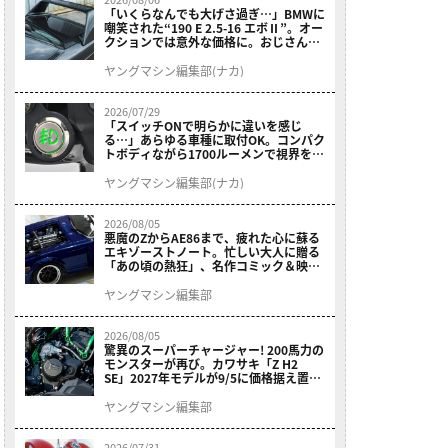
「いくらなんでも大げさ過ぎ…」BMWに
嘲笑された“190 E 2.5-16 エボⅡ”。オー
クションでは意外な価格に。おじさん達
が少年だった頃の憧れのクルマを深堀り
ヤングマシン編集部(ナカ)
2026/07/29
「スイッチONで明らかに違いを感じ
る…」あらゆる車種に取付OK。コンパク
トボディながら1700ルーメンで視界を確
保する［デイトナ・LEDフォグランプユ
ニット プレシャスレイ スモール］
ヤングマシン編集部(ナカ)
2026/08/05
悪魔のZからAE86まで、疲れた心に蘇る
エキゾーストノート。忙しい大人に贈る
「あの頃の熱狂」、名作コミック＆映画
の愛機たちが東京駅地下に期間限定で集
結！
ヤングマシン編集部
2026/08/05
驚異のスーパーチャージャー! 200馬力の
モンスターが再び。カワサキ「Z H2
SE」2027年モデルが9/5に価格据え置き
で発売
ヤングマシン編集部
2026/07/31