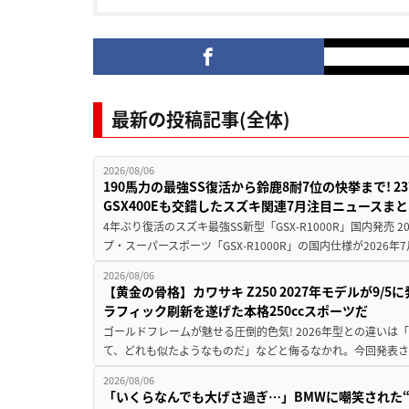
最新の投稿記事(全体)
2026/08/06
190馬力の最強SS復活から鈴鹿8耐7位の快挙まで! 
GSX400Eも交錯したスズキ関連7月注目ニュースま
4年ぶり復活のスズキ最強SS新型「GSX-R1000R」国内発売
プ・スーパースポーツ「GSX-R1000R」の国内仕様が2026年7
2026/08/06
【黄金の骨格】カワサキ Z250 2027年モデルが9/
ラフィック刷新を遂げた本格250ccスポーツだ
ゴールドフレームが魅せる圧倒的色気! 2026年型との違いは「
て、どれも似たようなものだ」などと侮るなかれ。今回発表されたカ
2026/08/06
「いくらなんでも大げさ過ぎ…」BMWに嘲笑された“190