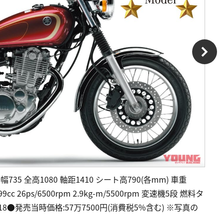
幅735 全高1080 軸距1410 シート高790(各mm) 車重
c 26ps/6500rpm 2.9kg-m/5500rpm 変速機5段 燃料タ
00-18●発売当時価格:57万7500円(消費税5%含む) ※写真の