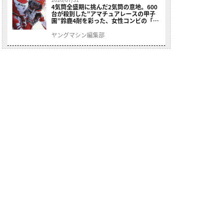
4気筒全盛期に挑んだ2気筒の意地。600
台が殺到した”アマチュアレースの甲子
園”鈴鹿4耐を彩った、女性コンビの「ス
ズキGSX400E」が特別展示開始
ヤングマシン編集部