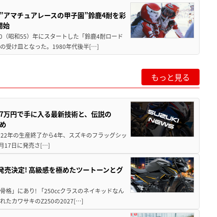
た”アマチュアレースの甲子園”鈴鹿4耐を彩
開始
80（昭和55）年にスタートした「鈴鹿4耐ロード
受け皿となった。1980年代後半[…]
もっと見る
237万円で手に入る最新技術と、伝説の
とめ
 2022年の生産終了から4年、スズキのフラッグシッ
月17日に発売さ[…]
5に発売決定! 高級感を極めたツートーンとグ
骨格」にあり! 「250ccクラスのネイキッドなん
ワサキのZ250の2027[…]