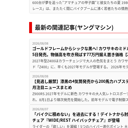
600台が夢を追った”アマチュアの甲子園”と彼女たちの夏 19
レース」は、またたく間にバイクブームに沸く若者たちの情熱の
最新の関連記事(ヤングマシン)
2026/08/08
ゴールドフレームからシックな黒へ! カワサキのミド
5日発売。物価高を吹き飛ばす77万円据え置き価格【Z
2027年型Z400はカラーチェンジで大人の色気をまとう カ
ド「Z400」に、早くも2027年モデルが登場する。 2026年
2026/08/08
【見逃し厳禁】漆黒の4気筒発売から200馬力ハブス
月注目ニュースまとめ
Z900RS 2027年モデルに新色 カワサキの大人気レトロスポー
れ、8月1日より順次発売を開始した。前年モデルで電子制御ス
2026/08/07
「バイクに積めない」を過去にする！デイトナから
チェア『WIDE/REST ハイバックチェア』が登場
ライダーの「欲しい」を凝縮！5つのハイパー進化ポイント 大ヒ