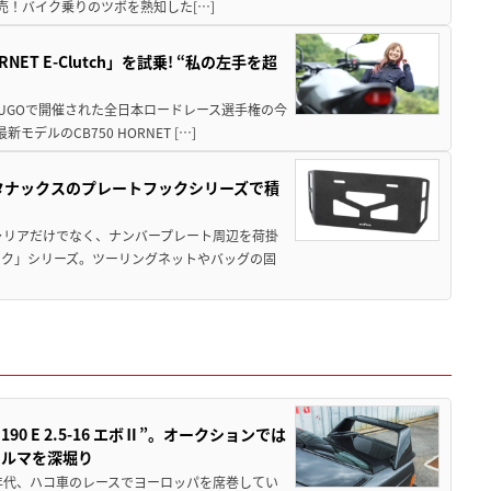
発売！バイク乗りのツボを熟知した[…]
T E-Clutch」を試乗! “私の左手を超
SUGOで開催された全日本ロードレース選手権の今
ルのCB750 HORNET […]
！タナックスのプレートフックシリーズで積
ャリアだけでなく、ナンバープレート周辺を荷掛
ック」シリーズ。ツーリングネットやバッグの固
 E 2.5-16 エボⅡ”。オークションでは
クルマを深堀り
80年代、ハコ車のレースでヨーロッパを席巻してい