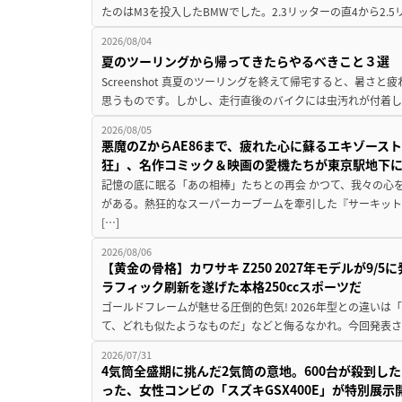
たのはM3を投入したBMWでした。2.3リッターの直4から2.
2026/08/04
夏のツーリングから帰ってきたらやるべきこと３選
Screenshot 真夏のツーリングを終えて帰宅すると、暑さ
思うものです。しかし、走行直後のバイクには虫汚れが付着し
2026/08/05
悪魔のZからAE86まで、疲れた心に蘇るエキゾース
狂」、名作コミック＆映画の愛機たちが東京駅地下
記憶の底に眠る「あの相棒」たちとの再会 かつて、我々の心
がある。熱狂的なスーパーカーブームを牽引した『サーキット
[…]
2026/08/06
【黄金の骨格】カワサキ Z250 2027年モデルが9/
ラフィック刷新を遂げた本格250ccスポーツだ
ゴールドフレームが魅せる圧倒的色気! 2026年型との違いは「
て、どれも似たようなものだ」などと侮るなかれ。今回発表されたカ
2026/07/31
4気筒全盛期に挑んだ2気筒の意地。600台が殺到し
った、女性コンビの「スズキGSX400E」が特別展示