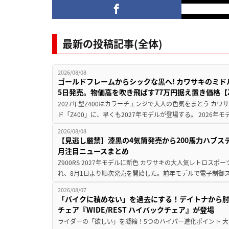
最新の投稿記事(全体)
2026/08/08
ゴールドフレームからシックな黒へ! カワサキのミド
5日発売。物価高を吹き飛ばす77万円据え置き価格【Z
2027年型Z400はカラーチェンジで大人の色気をまとう カ
ド「Z400」に、早くも2027年モデルが登場する。 2026年
2026/08/08
【見逃し厳禁】漆黒の4気筒発売から200馬力ハブス
月注目ニュースまとめ
Z900RS 2027年モデルに新色 カワサキの大人気レトロスポー
れ、8月1日より順次発売を開始した。前年モデルで電子制御ス
2026/08/07
「バイクに積めない」を過去にする！デイトナから
チェア『WIDE/REST ハイバックチェア』が登場
ライダーの「欲しい」を凝縮！5つのハイパー進化ポイント 大ヒ