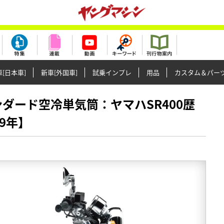
[日本車]
新車[外国車]
試乗インプレ
用品
カスタム＆パー
スタンダード空冷単気筒：ヤマハSR400歴
09年】