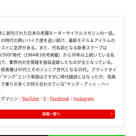
72年に創刊された日本の老舗モーターサイクルマガジンの一誌。
その時代の熱いバイク達を追い続け、最新モデル＆アイテムの
テストに定評がある。また、代名詞となる新車スクープは
00/500Γ時代（1984年3月号掲載）から30年以上続いている名
画で、業界内の生情報を独自追跡したものが主となっている。
ン読者層は50代とそのジュニア世代となる20代。ブランドタイ
の“ヤング”という単語はさすがに時代錯誤とはなったが、信条
イク乗りの多くが持ち合わせている“ヤング・アット・ハー
。
ングマシン：
YouTube
｜
X
｜
Facebook
｜
Instagram
投稿一覧へ