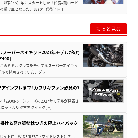
80（昭和55）年にスタートした「鈴鹿4耐ロード
受け皿となった。1980年代後半[…]
もっと見る
ルスーパーネイキッド2027年モデルが9月
400】
ワサキのミドルクラスを牽引するスーパーネイキッ
モデルで採用されていた、グレー[…]
テアインプレまで! カワサキファン必見の7
ツ「Z900RS」シリーズの2027年モデルが発表さ
ロットルや双方向クイック[…]
肘掛け＆高さ調整枕つきの極上ハイバック
ット作「WIDE/REST（ワイドレスト）チェ