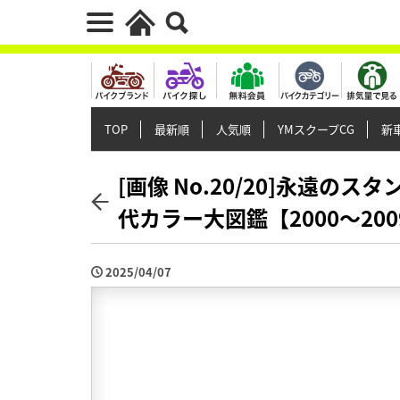
TOP
最新順
人気順
YMスクープCG
新車
[画像 No.20/20]永遠の
代カラー大図鑑【2000～20
2025/04/07