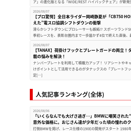
ア」の進化版となる『WIDE/REST ハイバックチェア』が新
2026/08/07
【プロ驚愕】全日本ライダー岡崎静夏が「CB750 HORNE
えた”電スロ協調シフトダウンの衝撃
滑らかシフトダウンにプロレーサーも嫉妬!? スポーツランド
季初レースを、表彰台圏内まで一歩届かず4位で終えた直後、最新モデ
2026/08/07
【TANAX】荷掛けフックとプレートガードの両立
載の悩みを解決！
ナンバープレートを利用して積載力アップ！ リアシートやキ
けポイントとして活用できるのがタナックスの「プレートフ
定[…]
人気記事ランキング(全体)
2026/08/06
「いくらなんでも大げさ過ぎ…」BMWに嘲笑された“190
意外な価格に。おじさん達が少年だった頃の憧れの
打倒BMWを掲げ、レース仕様の190Eの開発がスタート 19