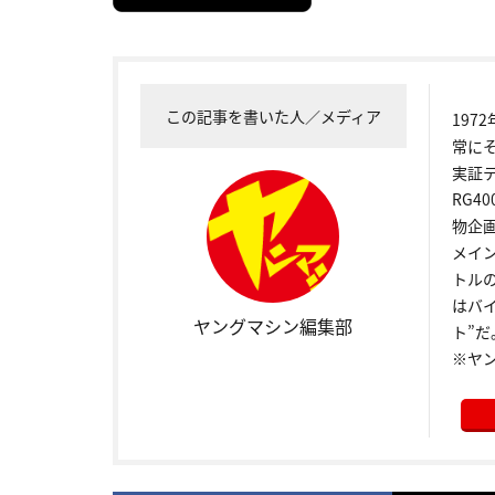
この記事を書いた人／メディア
19
常に
実証
RG4
物企
メイ
トル
はバ
ヤングマシン編集部
ト”だ
※ヤ