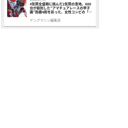
4気筒全盛期に挑んだ2気筒の意地。600
台が殺到した”アマチュアレースの甲子
園”鈴鹿4耐を彩った、女性コンビの「ス
ズキGSX400E」が特別展示開始
ヤングマシン編集部