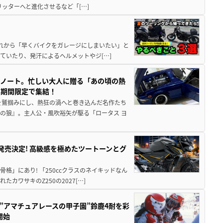
5リッターへと進化させるなど「[…]
と疲れから「早くバイクをガレージにしまいたい」と
ていたり、発汗によるヘルメットやジ[…]
トノート。忙しい大人に贈る「あの頃の熱
に期間限定で集結！
を鷲掴みにし、熱狂の渦へと巻き込んだ名作たち
の狼』。主人公・風吹裕矢が駆る「ロータス ヨ
5に発売決定! 高級感を極めたツートーンとグ
骨格」にあり! 「250ccクラスのネイキッドなん
ワサキのZ250の2027[…]
た”アマチュアレースの甲子園”鈴鹿4耐を彩
開始