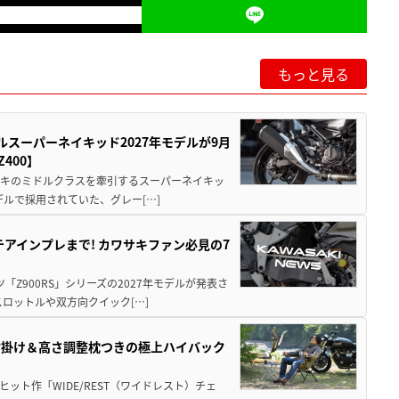
もっと見る
ルスーパーネイキッド2027年モデルが9月
400】
ワサキのミドルクラスを牽引するスーパーネイキッ
モデルで採用されていた、グレー[…]
テアインプレまで! カワサキファン必見の7
ツ「Z900RS」シリーズの2027年モデルが発表さ
ロットルや双方向クイック[…]
肘掛け＆高さ調整枕つきの極上ハイバック
ット作「WIDE/REST（ワイドレスト）チェ