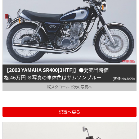
【2003 YAMAHA SR400[3HTF]】
●発売当時価
格:46万円 ※写真の車体色はサムソンブルー
(画像 No.8/20)
縦スクロールで次の写真へ
記事へ戻る