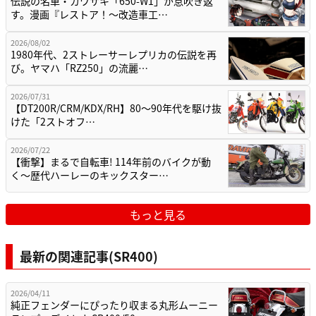
伝説の名車・カワサキ「650-W1」が息吹き返
す。漫画『レストア！～改造車工…
2026/08/02
1980年代、2ストレーサーレプリカの伝説を再
び。ヤマハ「RZ250」の流麗…
2026/07/31
【DT200R/CRM/KDX/RH】80〜90年代を駆け抜
けた「2ストオフ…
2026/07/22
【衝撃】まるで自転車! 114年前のバイクが動
く〜歴代ハーレーのキックスター…
もっと見る
最新の関連記事(SR400)
2026/04/11
純正フェンダーにぴったり収まる丸形ムーニー