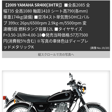
【2009 YAMAHA SR400[3HTR]】
■全長2085 全
幅735 全高1080 軸距1410 シート高790(各mm)
車重174kg(装備) ■空冷4スト単気筒SOHC2バル
ブ 399cc 26ps/6500rpm 2.9kg-m/5500rpm 変
速機5段 燃料タンク容量12L ■タイヤサイズ
F=3.50-18/R=4.00-18●発売当時価格:57万7500
円(消費税5%含む) ※写真の車体色はディープレ
ッドメタリックK
(画像 No.19/20)
縦スクロールで次の写真へ