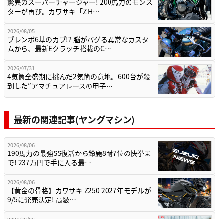
驚異のスーパーチャージャー! 200馬力のモンス
ターが再び。カワサキ「Z H…
2026/08/05
ブレンボ6基のカブ!? 脳がバグる異常なカスタ
ムから、最新Eクラッチ搭載のC…
2026/07/31
4気筒全盛期に挑んだ2気筒の意地。600台が殺
到した”アマチュアレースの甲子…
最新の関連記事(ヤングマシン)
2026/08/06
190馬力の最強SS復活から鈴鹿8耐7位の快挙ま
で! 237万円で手に入る最…
2026/08/06
【黄金の骨格】カワサキ Z250 2027年モデルが
9/5に発売決定! 高級…