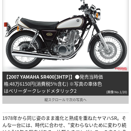
【2007 YAMAHA SR400[3HTP]】
●発売当時価
格:48万6150円(消費税5%含む) ※写真の車体色
はベリーダークレッドメタリック2
(画像 No.1/20)
縦スクロールで次の写真へ
1978年から同じ姿のまま進化と熟成を重ねたヤマハSR。そ
んな一台には、時代に合わせ、“変わらないために変わり続