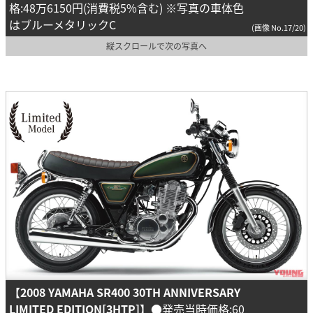
格:48万6150円(消費税5%含む) ※写真の車体色
はブルーメタリックC
(画像 No.17/20)
縦スクロールで次の写真へ
【2008 YAMAHA SR400 30TH ANNIVERSARY
LIMITED EDITION[3HTP]】
●発売当時価格:60