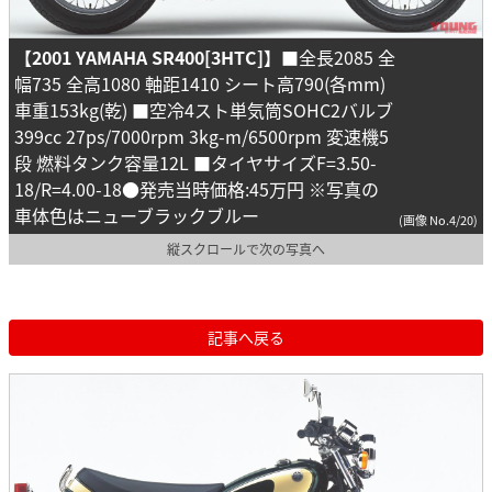
【2001 YAMAHA SR400[3HTC]】
■全長2085 全
幅735 全高1080 軸距1410 シート高790(各mm)
車重153kg(乾) ■空冷4スト単気筒SOHC2バルブ
399cc 27ps/7000rpm 3kg-m/6500rpm 変速機5
段 燃料タンク容量12L ■タイヤサイズF=3.50-
18/R=4.00-18●発売当時価格:45万円 ※写真の
車体色はニューブラックブルー
(画像 No.4/20)
縦スクロールで次の写真へ
記事へ戻る