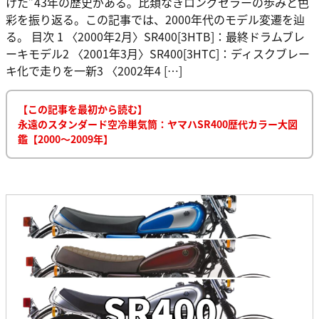
けた”43年の歴史がある。比類なきロングセラーの歩みと色
彩を振り返る。この記事では、2000年代のモデル変遷を辿
る。 目次 1 〈2000年2月〉SR400[3HTB]：最終ドラムブレ
ーキモデル2 〈2001年3月〉SR400[3HTC]：ディスクブレー
キ化で走りを一新3 〈2002年4 […]
【この記事を最初から読む】
永遠のスタンダード空冷単気筒：ヤマハSR400歴代カラー大図
鑑【2000～2009年】