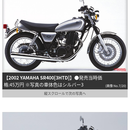
【2002 YAMAHA SR400[3HTD]】
●発売当時価
格:45万円 ※写真の車体色はシルバー3
(画像 No.7/20)
縦スクロールで次の写真へ