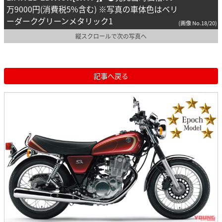
万9000円(消費税5%含む) ※写真の車体色はベリ
ーダークグリーンメタリック1
(画像 No.18/20)
縦スクロールで次の写真へ
記事へ戻る