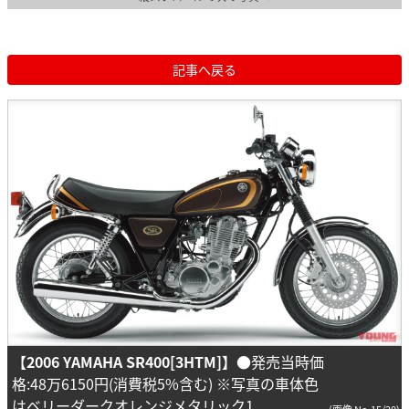
記事へ戻る
【2006 YAMAHA SR400[3HTM]】
●発売当時価
格:48万6150円(消費税5%含む) ※写真の車体色
はベリーダークオレンジメタリック1