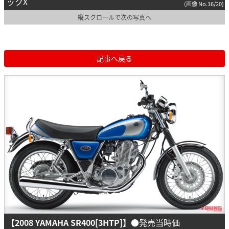
ックX
(画像 No.16/20)
縦スクロールで次の写真へ
記事へ戻る
【2008 YAMAHA SR400[3HTP]】
●発売当時価