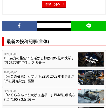
投稿一覧へ
最新の投稿記事(全体)
2026/08/06
190馬力の最強SS復活から鈴鹿8耐7位の快挙ま
で! 237万円で手に入る最…
2026/08/06
【黄金の骨格】カワサキ Z250 2027年モデルが
9/5に発売決定! 高級…
2026/08/06
「いくらなんでも大げさ過ぎ…」BMWに嘲笑さ
れた“190 E 2.5-16 …