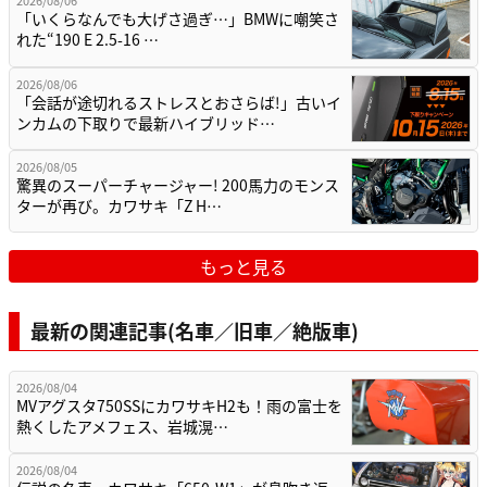
2026/08/06
「いくらなんでも大げさ過ぎ…」BMWに嘲笑さ
れた“190 E 2.5-16 …
2026/08/06
「会話が途切れるストレスとおさらば!」古いイ
ンカムの下取りで最新ハイブリッド…
2026/08/05
驚異のスーパーチャージャー! 200馬力のモンス
ターが再び。カワサキ「Z H…
もっと見る
最新の関連記事(名車／旧車／絶版車)
2026/08/04
MVアグスタ750SSにカワサキH2も！雨の富士を
熱くしたアメフェス、岩城滉…
2026/08/04