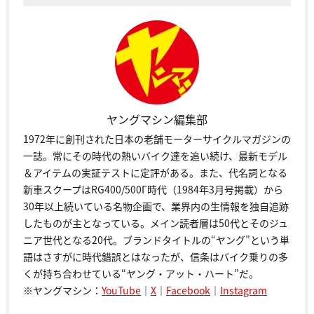
ヤングマシン編集部
1972年に創刊された日本の老舗モーターサイクルマガジンの
一誌。常にその時代の熱いバイク達を追い続け、最新モデル
＆アイテムの実証テストに定評がある。また、代名詞となる
新車スクープはRG400/500Γ時代（1984年3月号掲載）から
30年以上続いている名物企画で、業界内の生情報を独自追跡
したものが主となっている。メイン読者層は50代とそのジュ
ニア世代となる20代。ブランドタイトルの“ヤング”という単
語はさすがに時代錯誤とはなったが、信条はバイク乗りの多
くが持ち合わせている“ヤング・アット・ハート”だ。
※ヤングマシン：
YouTube
｜
X
｜
Facebook
｜
Instagram