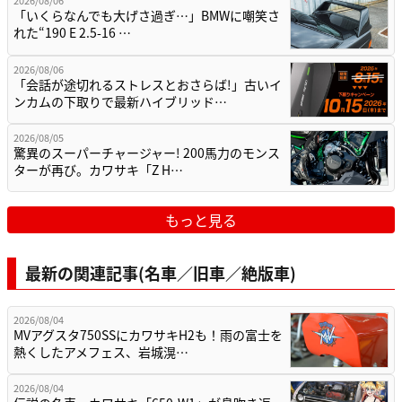
2026/08/06
「いくらなんでも大げさ過ぎ…」BMWに嘲笑さ
れた“190 E 2.5-16 …
2026/08/06
「会話が途切れるストレスとおさらば!」古いイ
ンカムの下取りで最新ハイブリッド…
2026/08/05
驚異のスーパーチャージャー! 200馬力のモンス
ターが再び。カワサキ「Z H…
もっと見る
最新の関連記事(名車／旧車／絶版車)
2026/08/04
MVアグスタ750SSにカワサキH2も！雨の富士を
熱くしたアメフェス、岩城滉…
2026/08/04