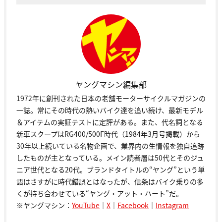
ヤングマシン編集部
1972年に創刊された日本の老舗モーターサイクルマガジンの
一誌。常にその時代の熱いバイク達を追い続け、最新モデル
＆アイテムの実証テストに定評がある。また、代名詞となる
新車スクープはRG400/500Γ時代（1984年3月号掲載）から
30年以上続いている名物企画で、業界内の生情報を独自追跡
したものが主となっている。メイン読者層は50代とそのジュ
ニア世代となる20代。ブランドタイトルの“ヤング”という単
語はさすがに時代錯誤とはなったが、信条はバイク乗りの多
くが持ち合わせている“ヤング・アット・ハート”だ。
※ヤングマシン：
YouTube
｜
X
｜
Facebook
｜
Instagram