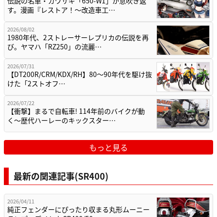
伝説の名車・カワサキ「650-W1」が息吹き返
す。漫画『レストア！～改造車工…
2026/08/02
1980年代、2ストレーサーレプリカの伝説を再
び。ヤマハ「RZ250」の流麗…
2026/07/31
【DT200R/CRM/KDX/RH】80〜90年代を駆け抜
けた「2ストオフ…
2026/07/22
【衝撃】まるで自転車! 114年前のバイクが動
く〜歴代ハーレーのキックスター…
もっと見る
最新の関連記事(SR400)
2026/04/11
純正フェンダーにぴったり収まる丸形ムーニー