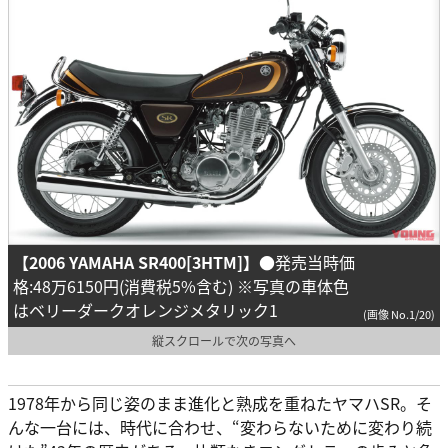
【2006 YAMAHA SR400[3HTM]】
●発売当時価
格:48万6150円(消費税5%含む) ※写真の車体色
はベリーダークオレンジメタリック1
(画像 No.1/20)
縦スクロールで次の写真へ
1978年から同じ姿のまま進化と熟成を重ねたヤマハSR。そ
んな一台には、時代に合わせ、“変わらないために変わり続