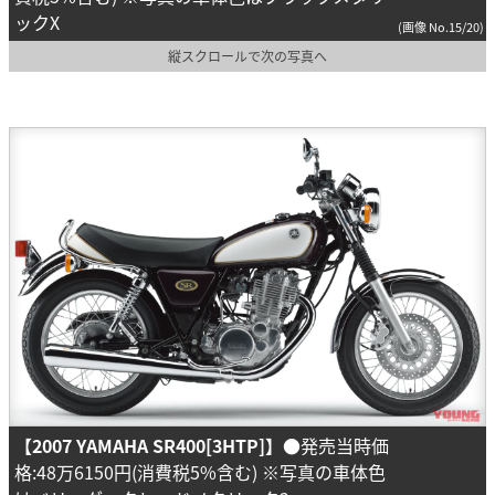
ックX
(画像 No.15/20)
縦スクロールで次の写真へ
【2007 YAMAHA SR400[3HTP]】
●発売当時価
格:48万6150円(消費税5%含む) ※写真の車体色