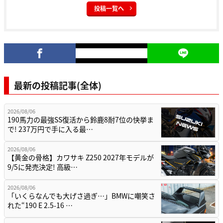
投稿一覧へ
最新の投稿記事(全体)
2026/08/06
190馬力の最強SS復活から鈴鹿8耐7位の快挙ま
で! 237万円で手に入る最…
2026/08/06
【黄金の骨格】カワサキ Z250 2027年モデルが
9/5に発売決定! 高級…
2026/08/06
「いくらなんでも大げさ過ぎ…」BMWに嘲笑さ
れた“190 E 2.5-16 …