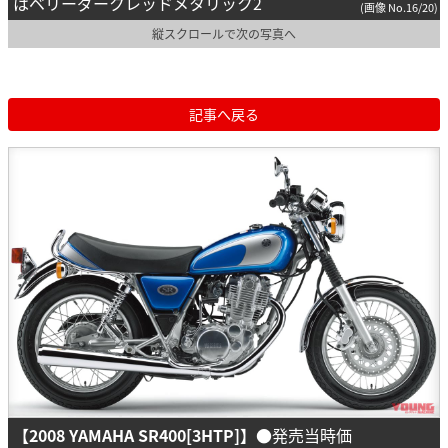
はベリーダークレッドメタリック2
(画像 No.16/20)
縦スクロールで次の写真へ
記事へ戻る
【2008 YAMAHA SR400[3HTP]】
●発売当時価