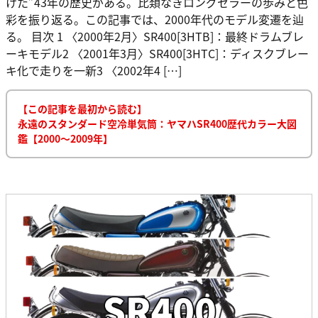
けた”43年の歴史がある。比類なきロングセラーの歩みと色
彩を振り返る。この記事では、2000年代のモデル変遷を辿
る。 目次 1 〈2000年2月〉SR400[3HTB]：最終ドラムブレ
ーキモデル2 〈2001年3月〉SR400[3HTC]：ディスクブレー
キ化で走りを一新3 〈2002年4 […]
【この記事を最初から読む】
永遠のスタンダード空冷単気筒：ヤマハSR400歴代カラー大図
鑑【2000～2009年】