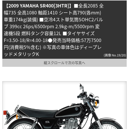
【2009 YAMAHA SR400[3HTR]】
■全長2085 全
幅735 全高1080 軸距1410 シート高790(各mm)
車重174kg(装備) ■空冷4スト単気筒SOHC2バル
ブ 399cc 26ps/6500rpm 2.9kg-m/5500rpm 変
速機5段 燃料タンク容量12L ■タイヤサイズ
F=3.50-18/R=4.00-18●発売当時価格:57万7500
円(消費税5%含む) ※写真の車体色はディープレ
ッドメタリックK
(画像 No.19/20)
縦スクロールで次の写真へ