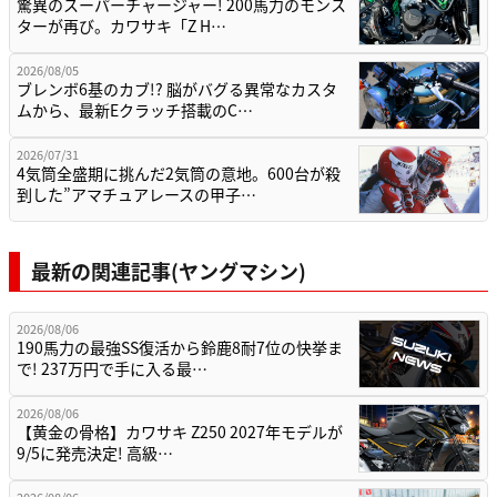
驚異のスーパーチャージャー! 200馬力のモンス
ターが再び。カワサキ「Z H…
2026/08/05
ブレンボ6基のカブ!? 脳がバグる異常なカスタ
ムから、最新Eクラッチ搭載のC…
2026/07/31
4気筒全盛期に挑んだ2気筒の意地。600台が殺
到した”アマチュアレースの甲子…
最新の関連記事(ヤングマシン)
2026/08/06
190馬力の最強SS復活から鈴鹿8耐7位の快挙ま
で! 237万円で手に入る最…
2026/08/06
【黄金の骨格】カワサキ Z250 2027年モデルが
9/5に発売決定! 高級…