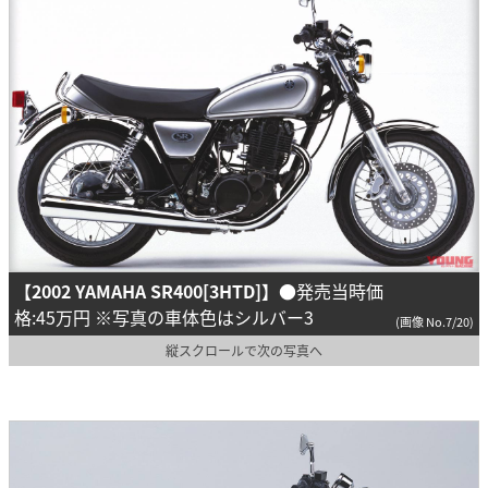
【2002 YAMAHA SR400[3HTD]】
●発売当時価
格:45万円 ※写真の車体色はシルバー3
(画像 No.7/20)
縦スクロールで次の写真へ