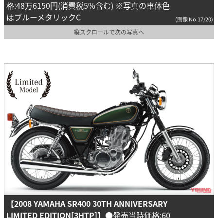
格:48万6150円(消費税5%含む) ※写真の車体色
はブルーメタリックC
(画像 No.17/20)
縦スクロールで次の写真へ
【2008 YAMAHA SR400 30TH ANNIVERSARY
LIMITED EDITION[3HTP]】
●発売当時価格:60