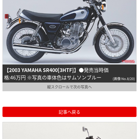
【2003 YAMAHA SR400[3HTF]】
●発売当時価
格:46万円 ※写真の車体色はサムソンブルー
(画像 No.8/20)
縦スクロールで次の写真へ
記事へ戻る