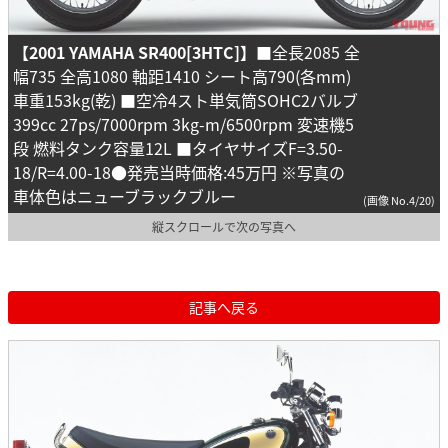
【2001 YAMAHA SR400[3HTC]】
■全長2085 全
幅735 全高1080 軸距1410 シート高790(各mm)
車重153kg(乾) ■空冷4スト単気筒SOHC2バルブ
399cc 27ps/7000rpm 3kg-m/6500rpm 変速機5
段 燃料タンク容量12L ■タイヤサイズF=3.50-
18/R=4.00-18●発売当時価格:45万円 ※写真の
車体色はニューブラックブルー
(画像 No.4/20)
縦スクロールで次の写真へ
記事へ戻る