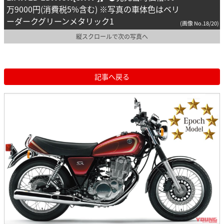
万9000円(消費税5%含む) ※写真の車体色はベリ
ーダークグリーンメタリック1
(画像 No.18/20)
縦スクロールで次の写真へ
記事へ戻る