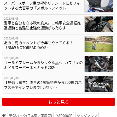
スーパースポーツ車の極小リアシートにもフィ
ットする大容量の『スポルトフィット…
2026/08/08
愛車と自分を守る秋の約束。二輪車安全運転推
進運動と盗難防止強化運動がもたらす…
2026/08/08
あの白馬のイベントが今年もやってくる！
「BMW MOTORRAD DAYS …
2026/08/08
ゴールドフレームからシックな黒へ! カワサキの
ミドルスーパーネイキッド202…
2026/08/08
【見逃し厳禁】漆黒の4気筒発売から200馬力ハ
ブステアインプレまで! カワサ…
もっと見る
新型バイク(日本車／国産車)
XSR900GP
ヤングマシン