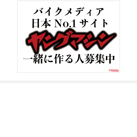
HOME
バイク／オートバイ［新車］
ヤマハ「XSR900 GP」は1
ヤングマシンとは？
ご利用案内
執筆／編集メンバー
プライバシーポリシー
運営会社
お問い合せ