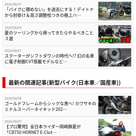
2026/08/07
「バイクに積めない」を過去にする！デイトナ
から肘掛け＆高さ調整枕つきの極上ハ…
2026/08/04
夏のツーリングから帰ってきたらやるべきこと
３選
2026/08/07
スクーターがシフトダウンの時代へ!? 幻の名車
に電子制御CVT搭載モデルなど…
最新の関連記事(新型バイク(日本車／国産車))
2026/08/08
ゴールドフレームからシックな黒へ! カワサキの
ミドルスーパーネイキッド202…
2026/08/07
【プロ驚愕】全日本ライダー岡崎静夏が
「CB750 HORNET E-Clut…