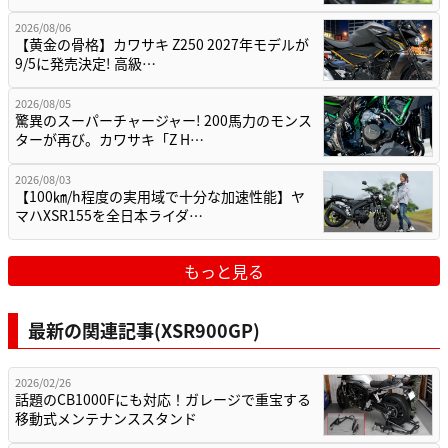
2026/08/06
【黄金の骨格】カワサキ Z250 2027年モデルが
9/5に発売決定! 高級…
2026/08/05
驚異のスーパーチャージャー! 200馬力のモンス
ターが再び。カワサキ「Z H…
2026/08/03
【100㎞/h程度の実用域で十分な加速性能】ヤ
マハXSR155を全日本ライダ…
もっと見る
最新の関連記事(XSR900GP)
2026/02/26
話題のCB1000Fにも対応！ガレージで重宝する
移動式メンテナンススタンド