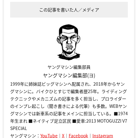
この記事を書いた人／メディア
ヤングマシン編集部員
ヤングマシン編集部(ヨ)
1999年に姉妹誌ビッグマシンへ配属され、2018年からヤン
グマシンに。バイクひとすじで編集者歴25年。ライディング
テクニックやメカニズムの記事を多く担当し、プロライダー
のインプレ起こし（聞き書きによる代筆）も多数。WEBヤン
グマシンでは新車系の記事をメインに担当している。■1974
年生まれ ■ネイティブ足立区民 ■愛車:2013 MOTOGUZZI V7
SPECIAL
ヤングマシン：
YouTube
｜
X
｜
Facebook
｜
Instagram