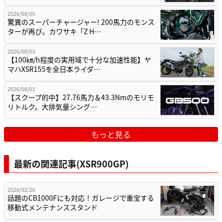
2026/08/05
驚異のスーパーチャージャー! 200馬力のモンス
ターが再び。カワサキ「Z H…
2026/08/03
【100㎞/h程度の実用域で十分な加速性能】ヤ
マハXSR155を全日本ライダ…
2026/08/01
【スクープ的中】27.76馬力＆43.3Nmのモリモ
リトルク。大排気量シング…
もっと見る
最新の関連記事(XSR900GP)
2026/02/26
話題のCB1000Fにも対応！ガレージで重宝する
移動式メンテナンススタンド