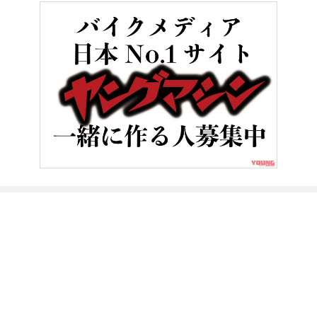
HOME
バイク／オートバイ［新車］
ヤマハ「XSR900 GP」は1
ヤングマシンとは？
ご利用案内
執筆／編集メンバー
プライバシーポリシー
運営会社
お問い合せ