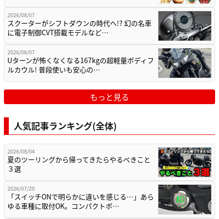
2026/08/07
スクーターがシフトダウンの時代へ!? 幻の名車
に電子制御CVT搭載モデルなど…
2026/08/07
Uターンが怖くなくなる167kgの超軽量ボディフ
ルカウル! 普段使いも安心の…
もっと見る
人気記事ランキング(全体)
2026/08/04
夏のツーリングから帰ってきたらやるべきこと
３選
2026/07/29
「スイッチONで明らかに違いを感じる…」あら
ゆる車種に取付OK。コンパクトボ…