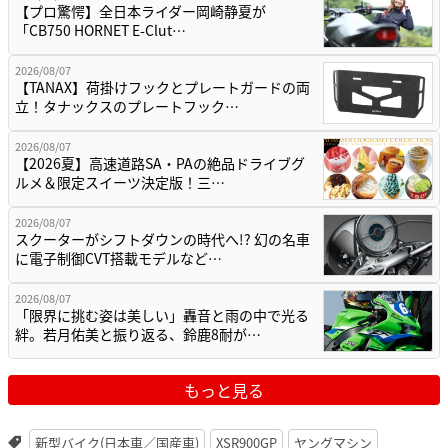
【プロ驚愕】全日本ライダー岡崎静夏が
「CB750 HORNET E-Clut…
2026/08/07
【TANAX】荷掛けフックとプレートガードの両
立！タナックスのプレートフック…
2026/08/07
【2026夏】高速道路SA・PAの絶品ドライブグ
ルメ＆限定スイーツ決定版！三…
2026/08/07
スクーターがシフトダウンの時代へ!? 幻の名車
に電子制御CVT搭載モデルなど…
2026/08/07
「限界に挑む姿は美しい」轟音と雨の中で光る
絆。若月佑美と振り返る、鈴鹿8耐が…
もっと見る
新型バイク(日本車／国産車)
XSR900GP
ヤングマシン