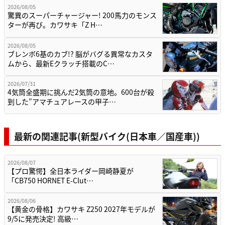
2026/08/05
驚異のスーパーチャージャー! 200馬力のモンス
ターが再び。カワサキ「Z H…
2026/08/05
ブレンボ6基のカブ!? 脳がバグる異常なカスタ
ムから、最新Eクラッチ搭載のC…
2026/07/31
4気筒全盛期に挑んだ2気筒の意地。600台が殺
到した”アマチュアレースの甲子…
最新の関連記事(新型バイク(日本車／国産車))
2026/08/07
【プロ驚愕】全日本ライダー岡崎静夏が
「CB750 HORNET E-Clut…
2026/08/06
【黄金の骨格】カワサキ Z250 2027年モデルが
9/5に発売決定! 高級…