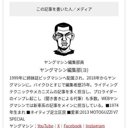
この記事を書いた人／メディア
ヤングマシン編集部員
ヤングマシン編集部(ヨ)
1999年に姉妹誌ビッグマシンへ配属され、2018年からヤン
グマシンに。バイクひとすじで編集者歴25年。ライディング
テクニックやメカニズムの記事を多く担当し、プロライダー
のインプレ起こし（聞き書きによる代筆）も多数。WEBヤン
グマシンでは新車系の記事をメインに担当している。■1974
年生まれ ■ネイティブ足立区民 ■愛車:2013 MOTOGUZZI V7
SPECIAL
ヤングマシン：
YouTube
｜
X
｜
Facebook
｜
Instagram