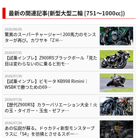
最新の関連記事(新型大型二輪 [751〜1000cc])
2026/08/05
驚異のスーパーチャージャー! 200馬力のモンス
ターが再び。カワサキ「Z H…
2026/07/31
【試乗インプレ】Z900RSブラックボール「見た
目は変わらないのに乗ると別モ…
2026/07/30
【試乗インプレ】ビモータ KB998 Rimini｜
WSBKで勝つための69…
2026/07/28
【歴代Z900RS】カラーバリエーション大全！火
の玉・タイガー・玉虫・ゼファ…
2026/07/28
あの伝説が蘇る。ドゥカティ新型モンスタープ
ラスに「S4」を彷彿とさせるスポー…