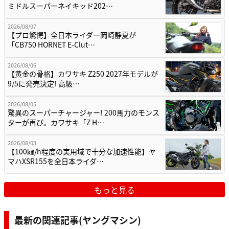
ミドルスーパーネイキッド202…
2026/08/07
【プロ驚愕】全日本ライダー岡崎静夏が
「CB750 HORNET E-Clut…
2026/08/06
【黄金の骨格】カワサキ Z250 2027年モデルが
9/5に発売決定! 高級…
2026/08/05
驚異のスーパーチャージャー! 200馬力のモンス
ターが再び。カワサキ「Z H…
2026/08/03
【100㎞/h程度の実用域で十分な加速性能】ヤ
マハXSR155を全日本ライダ…
もっと見る
最新の関連記事(ヤングマシン)