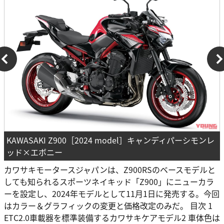
KAWASAKI Z900［2024 model］キャンディパーシモンレ
ッド×エボニー
カワサキモータースジャパンは、Z900RSのベースモデルと
しても知られるスポーツネイキッド「Z900」にニューカラ
ーを設定し、2024年モデルとして11月1日に発売する。今回
はカラー＆グラフィックの変更と価格改定のみだ。 目次 1
ETC2.0車載器を標準装備するカワサキケアモデル2 車体色は