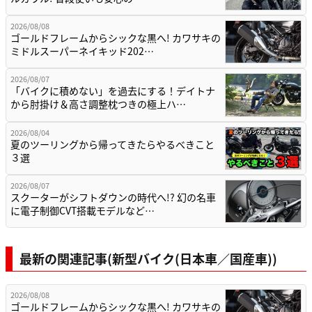
2026/08/08
ゴールドフレームからシックな黒へ! カワサキの
ミドルスーパーネイキッド202…
2026/08/07
「バイクに積めない」を過去にする！デイトナ
から肘掛け＆高さ調整枕つきの極上ハ…
2026/08/04
夏のツーリングから帰ってきたらやるべきこと
３選
2026/08/07
スクーターがシフトダウンの時代へ!? 幻の名車
に電子制御CVT搭載モデルなど…
最新の関連記事(新型バイク(日本車／国産車))
2026/08/08
ゴールドフレームからシックな黒へ! カワサキの