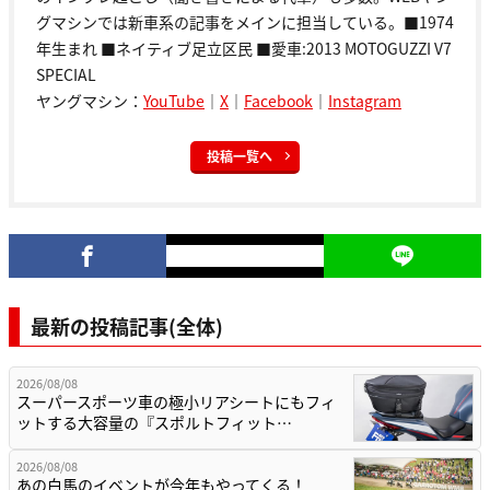
グマシンでは新車系の記事をメインに担当している。■1974
年生まれ ■ネイティブ足立区民 ■愛車:2013 MOTOGUZZI V7
SPECIAL
ヤングマシン：
YouTube
｜
X
｜
Facebook
｜
Instagram
投稿一覧へ
最新の投稿記事(全体)
2026/08/08
スーパースポーツ車の極小リアシートにもフィ
ットする大容量の『スポルトフィット…
2026/08/08
あの白馬のイベントが今年もやってくる！