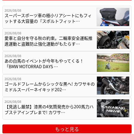
2026/08/08
スーパースポーツ車の極小リアシートにもフィ
ットする大容量の『スポルトフィット…
2026/08/08
愛車と自分を守る秋の約束。二輪車安全運転推
進運動と盗難防止強化運動がもたらす…
2026/08/08
あの白馬のイベントが今年もやってくる！
「BMW MOTORRAD DAYS …
2026/08/08
ゴールドフレームからシックな黒へ! カワサキの
ミドルスーパーネイキッド202…
2026/08/08
【見逃し厳禁】漆黒の4気筒発売から200馬力ハ
ブステアインプレまで! カワサ…
もっと見る