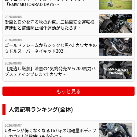
「BMW MOTORRAD DAYS …
2026/08/08
愛車と自分を守る秋の約束。二輪車安全運転推
進運動と盗難防止強化運動がもたらす…
2026/08/08
ゴールドフレームからシックな黒へ! カワサキの
ミドルスーパーネイキッド202…
2026/08/08
【見逃し厳禁】漆黒の4気筒発売から200馬力ハ
ブステアインプレまで! カワサ…
もっと見る
人気記事ランキング(全体)
2026/08/07
Uターンが怖くなくなる167kgの超軽量ボディフ
ルカウル! 普段使いも安心の…