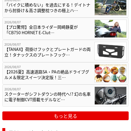
「バイクに積めない」を過去にする！デイトナ
から肘掛け＆高さ調整枕つきの極上ハ…
2026/08/07
【プロ驚愕】全日本ライダー岡崎静夏が
「CB750 HORNET E-Clut…
2026/08/07
【TANAX】荷掛けフックとプレートガードの両
立！タナックスのプレートフック…
2026/08/07
【2026夏】高速道路SA・PAの絶品ドライブグ
ルメ＆限定スイーツ決定版！三…
2026/08/07
スクーターがシフトダウンの時代へ!? 幻の名車
に電子制御CVT搭載モデルなど…
もっと見る