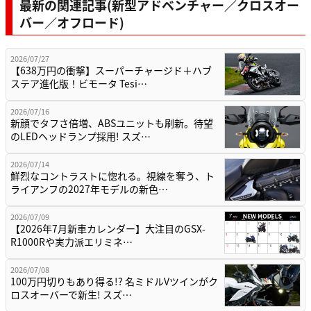
最新の関連記事(新型アドベンチャー／クロスオー
バー／オフロード)
2026/07/27
【638万円の衝撃】スーパーチャージド＋ハブ
ステア進化版！ビモータ Tesi…
2026/07/16
新顔でタフさ倍増、ABSユニットも刷新。待望
のLEDヘッドランプ採用! スズ…
2026/07/14
鮮烈なコントラストに惚れる。視線を奪う、ト
ライアンフの2027年モデルの新色…
2026/07/09
【2026年7月新車カレンダー】大注目のGSX-
R1000Rや実力派エリミネ…
2026/07/08
100万円切りもあり得る!? 名ミドルVツインがク
ロスオーバーで新生! スズ…