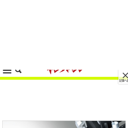
記事へ戻る
[画像 No.7/8]買える機会は1度きり!? カワサキ
「KLX230SM」10月15日発売、久しぶりのスー
パーモタード新機種
2022/10/18