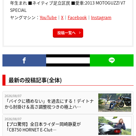
年生まれ ■ネイティブ足立区民 ■愛車:2013 MOTOGUZZI V7
SPECIAL
ヤングマシン：
YouTube
｜
X
｜
Facebook
｜
Instagram
投稿一覧へ
最新の投稿記事(全体)
2026/08/07
「バイクに積めない」を過去にする！デイトナ
から肘掛け＆高さ調整枕つきの極上ハ…
2026/08/07
【プロ驚愕】全日本ライダー岡崎静夏が
「CB750 HORNET E-Clut…