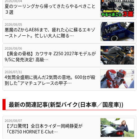
2026/08/04
夏のツーリングから帰ってきたらやるべきこと
３選
2026/08/05
悪魔のZからAE86まで、疲れた心に蘇るエキゾ
ーストノート。忙しい大人に贈る…
2026/08/06
【黄金の骨格】カワサキ Z250 2027年モデルが
9/5に発売決定! 高級…
2026/07/31
4気筒全盛期に挑んだ2気筒の意地。600台が殺
到した”アマチュアレースの甲子…
最新の関連記事(新型バイク(日本車／国産車))
2026/08/07
【プロ驚愕】全日本ライダー岡崎静夏が
「CB750 HORNET E-Clut…