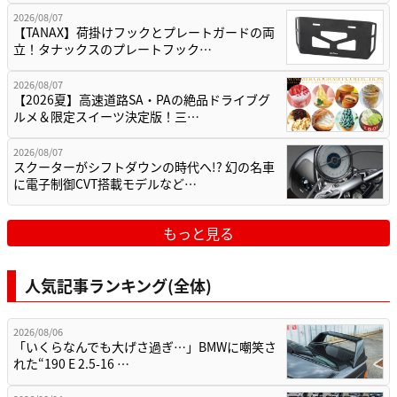
2026/08/07
【TANAX】荷掛けフックとプレートガードの両
立！タナックスのプレートフック…
2026/08/07
【2026夏】高速道路SA・PAの絶品ドライブグ
ルメ＆限定スイーツ決定版！三…
2026/08/07
スクーターがシフトダウンの時代へ!? 幻の名車
に電子制御CVT搭載モデルなど…
もっと見る
人気記事ランキング(全体)
2026/08/06
「いくらなんでも大げさ過ぎ…」BMWに嘲笑さ
れた“190 E 2.5-16 …