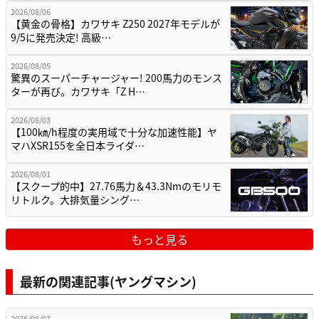
2026/08/06
【黄金の骨格】カワサキ Z250 2027年モデルが
9/5に発売決定! 高級…
2026/08/05
驚異のスーパーチャージャー! 200馬力のモンス
ターが再び。カワサキ「Z H…
2026/08/03
【100㎞/h程度の実用域で十分な加速性能】ヤ
マハXSR155を全日本ライダ…
2026/08/01
【スクープ的中】27.76馬力＆43.3Nmのモリモ
リトルク。大排気量シング…
もっと見る
最新の関連記事(ヤングマシン)
2026/08/07