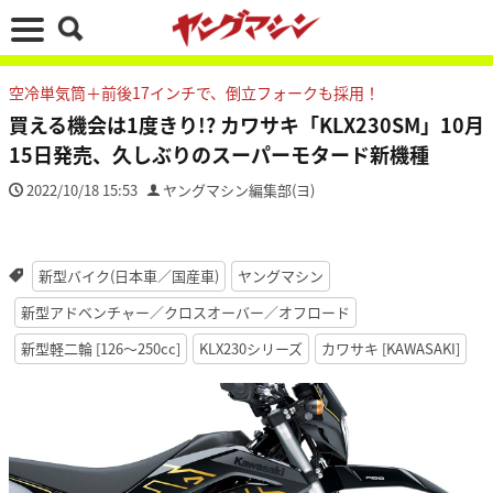
空冷単気筒＋前後17インチで、倒立フォークも採用！
買える機会は1度きり!? カワサキ「KLX230SM」10月
15日発売、久しぶりのスーパーモタード新機種
2022/10/18 15:53
ヤングマシン編集部(ヨ)
新型バイク(日本車／国産車)
ヤングマシン
新型アドベンチャー／クロスオーバー／オフロード
新型軽二輪 [126〜250cc]
KLX230シリーズ
カワサキ [KAWASAKI]