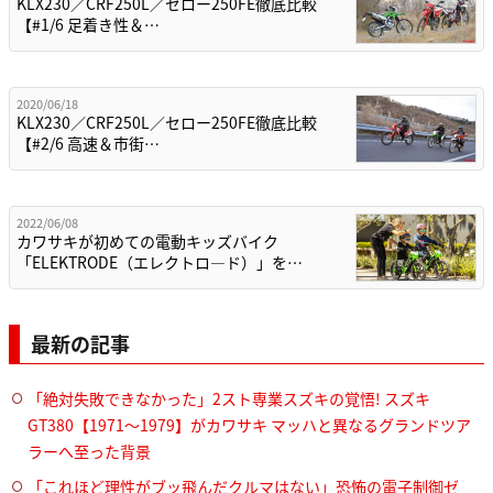
KLX230／CRF250L／セロー250FE徹底比較
【#1/6 足着き性＆…
2020/06/18
KLX230／CRF250L／セロー250FE徹底比較
【#2/6 高速＆市街…
2022/06/08
カワサキが初めての電動キッズバイク
「ELEKTRODE（エレクトロ―ド）」を…
最新の記事
「絶対失敗できなかった」2スト専業スズキの覚悟! スズキ
GT380【1971～1979】がカワサキ マッハと異なるグランドツア
ラーへ至った背景
「これほど理性がブッ飛んだクルマはない」恐怖の電子制御ゼ