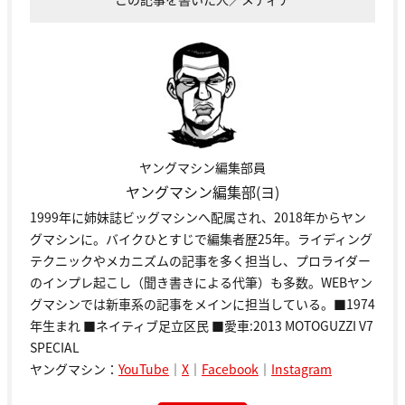
ヤングマシン編集部員
ヤングマシン編集部(ヨ)
1999年に姉妹誌ビッグマシンへ配属され、2018年からヤン
グマシンに。バイクひとすじで編集者歴25年。ライディング
テクニックやメカニズムの記事を多く担当し、プロライダー
のインプレ起こし（聞き書きによる代筆）も多数。WEBヤン
グマシンでは新車系の記事をメインに担当している。■1974
年生まれ ■ネイティブ足立区民 ■愛車:2013 MOTOGUZZI V7
SPECIAL
ヤングマシン：
YouTube
｜
X
｜
Facebook
｜
Instagram