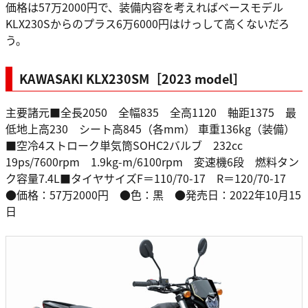
価格は57万2000円で、装備内容を考えればベースモデル
KLX230Sからのプラス6万6000円はけっして高くないだろ
う。
KAWASAKI KLX230SM［2023 model］
主要諸元■全長2050 全幅835 全高1120 軸距1375 最
低地上高230 シート高845（各mm） 車重136kg（装備）
■空冷4ストローク単気筒SOHC2バルブ 232cc
19ps/7600rpm 1.9kg-m/6100rpm 変速機6段 燃料タン
ク容量7.4L■タイヤサイズF＝110/70-17 R＝120/70-17
●価格：57万2000円 ●色：黒 ●発売日：2022年10月15
日