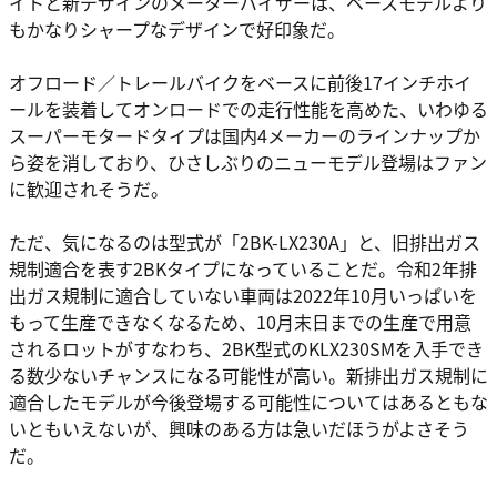
イトと新デザインのメーターバイザーは、ベースモデルより
もかなりシャープなデザインで好印象だ。
オフロード／トレールバイクをベースに前後17インチホイ
ールを装着してオンロードでの走行性能を高めた、いわゆる
スーパーモタードタイプは国内4メーカーのラインナップか
ら姿を消しており、ひさしぶりのニューモデル登場はファン
に歓迎されそうだ。
ただ、気になるのは型式が「2BK-LX230A」と、旧排出ガス
規制適合を表す2BKタイプになっていることだ。令和2年排
出ガス規制に適合していない車両は2022年10月いっぱいを
もって生産できなくなるため、10月末日までの生産で用意
されるロットがすなわち、2BK型式のKLX230SMを入手でき
る数少ないチャンスになる可能性が高い。新排出ガス規制に
適合したモデルが今後登場する可能性についてはあるともな
いともいえないが、興味のある方は急いだほうがよさそう
だ。