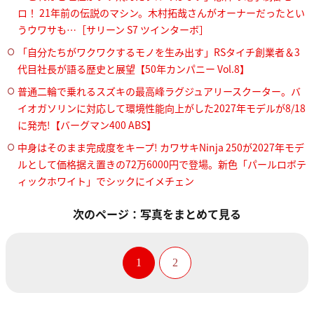
ロ！ 21年前の伝説のマシン。木村拓哉さんがオーナーだったとい
うウワサも…［サリーン S7 ツインターボ］
「自分たちがワクワクするモノを生み出す」RSタイチ創業者＆3
代目社長が語る歴史と展望【50年カンパニー Vol.8】
普通二輪で乗れるスズキの最高峰ラグジュアリースクーター。バ
イオガソリンに対応して環境性能向上がした2027年モデルが8/18
に発売!【バーグマン400 ABS】
中身はそのまま完成度をキープ! カワサキNinja 250が2027年モデ
ルとして価格据え置きの72万6000円で登場。新色「パールロボテ
ィックホワイト」でシックにイメチェン
次のページ：写真をまとめて見る
1
2