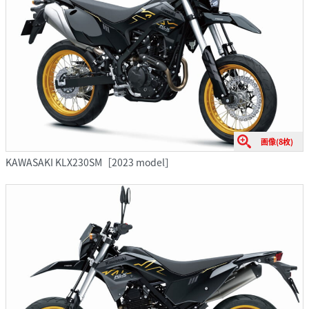
画像(8枚)
KAWASAKI KLX230SM［2023 model］