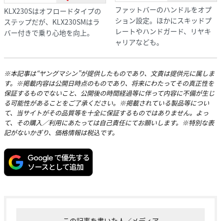
ファットバーのハンドルをオプ
KLX230Sはオフロードタイプの
ション設定。ほかにスキッドプ
ステップだが、KLX230SMはラ
レートやハンドガード、リヤキ
バー付きで乗り心地を向上。
ャリアなども。
※本記事は“ヤングマシン”が提供したものであり、文責は提供元に属しま
す。※掲載内容は公開日時点のものであり、将来にわたってその真正性を
保証するものでないこと、公開後の時間経過等に伴って内容に不備が生じ
る可能性があることをご了承ください。※掲載されている製品等につい
て、当サイトがその品質等を十全に保証するものではありません。よっ
て、その購入／利用にあたっては自己責任にてお願いします。※特別な表
記がないかぎり、価格情報は税込です。
この記事を書いた人／メディア