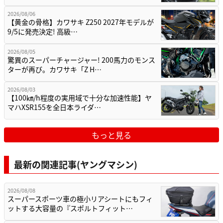
2026/08/06
【黄金の骨格】カワサキ Z250 2027年モデルが
9/5に発売決定! 高級…
2026/08/05
驚異のスーパーチャージャー! 200馬力のモンス
ターが再び。カワサキ「Z H…
2026/08/03
【100㎞/h程度の実用域で十分な加速性能】ヤ
マハXSR155を全日本ライダ…
もっと見る
最新の関連記事(ヤングマシン)
2026/08/08
スーパースポーツ車の極小リアシートにもフィ
ットする大容量の『スポルトフィット…