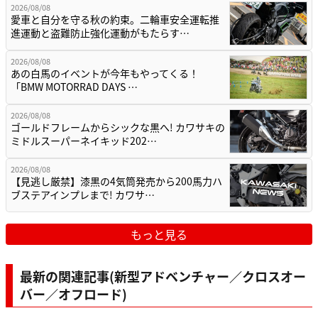
2026/08/08
愛車と自分を守る秋の約束。二輪車安全運転推
進運動と盗難防止強化運動がもたらす…
2026/08/08
あの白馬のイベントが今年もやってくる！
「BMW MOTORRAD DAYS …
2026/08/08
ゴールドフレームからシックな黒へ! カワサキの
ミドルスーパーネイキッド202…
2026/08/08
【見逃し厳禁】漆黒の4気筒発売から200馬力ハ
ブステアインプレまで! カワサ…
もっと見る
最新の関連記事(新型アドベンチャー／クロスオー
バー／オフロード)