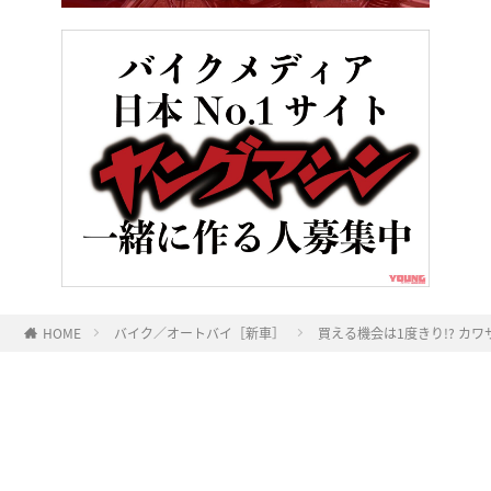
HOME
バイク／オートバイ［新車］
買える機会は1度きり!? カワ
ヤングマシンとは？
ご利用案内
執筆／編集メンバー
プライバシーポリシー
運営会社
お問い合せ