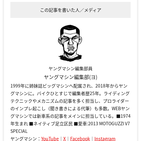
この記事を書いた人／メディア
ヤングマシン編集部員
ヤングマシン編集部(ヨ)
1999年に姉妹誌ビッグマシンへ配属され、2018年からヤン
グマシンに。バイクひとすじで編集者歴25年。ライディング
テクニックやメカニズムの記事を多く担当し、プロライダー
のインプレ起こし（聞き書きによる代筆）も多数。WEBヤン
グマシンでは新車系の記事をメインに担当している。■1974
年生まれ ■ネイティブ足立区民 ■愛車:2013 MOTOGUZZI V7
SPECIAL
ヤングマシン：
YouTube
｜
X
｜
Facebook
｜
Instagram