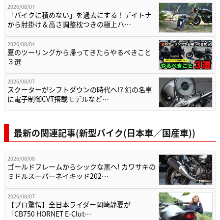
2026/08/07
「バイクに積めない」を過去にする！デイトナ
から肘掛け＆高さ調整枕つきの極上ハ…
2026/08/04
夏のツーリングから帰ってきたらやるべきこと
３選
2026/08/07
スクーターがシフトダウンの時代へ!? 幻の名車
に電子制御CVT搭載モデルなど…
最新の関連記事(新型バイク(日本車／国産車))
2026/08/08
ゴールドフレームからシックな黒へ! カワサキの
ミドルスーパーネイキッド202…
2026/08/07
【プロ驚愕】全日本ライダー岡崎静夏が
「CB750 HORNET E-Clut…