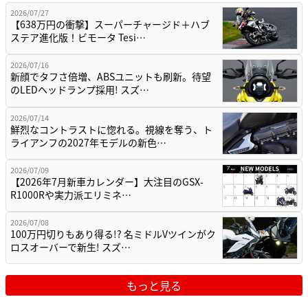
2026/07/27
【638万円の衝撃】スーパーチャージド＋ハブ
ステア進化版！ビモータ Tesi…
2026/07/16
新顔でタフさ倍増、ABSユニットも刷新。待望
のLEDヘッドランプ採用! スズ…
2026/07/14
鮮烈なコントラストに惚れる。視線を奪う、ト
ライアンフの2027年モデルの新色…
2026/07/09
【2026年7月新車カレンダー】大注目のGSX-
R1000Rや実力派エリミネ…
2026/07/08
100万円切りもあり得る!? 名ミドルVツインがク
ロスオーバーで新生! スズ…
もっと見る