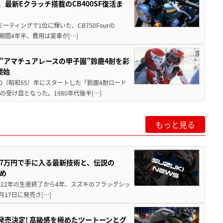
最新Eクラッチ搭載のCB400SF復活ま
ミーティングで1位に輝いた、CB750Fourの
期間4年半、費用は実車が[…]
た”アマチュアレースの甲子園”鈴鹿4耐を彩
開始
80（昭和55）年にスタートした「鈴鹿4耐ロード
受け皿となった。1980年代後半[…]
もっと見る
237万円で手に入る最新技術と、伝説の
とめ
 2022年の生産終了から4年、スズキのフラッグシッ
月17日に発売さ[…]
5に発売決定! 高級感を極めたツートーンとグ