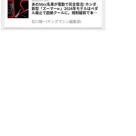
あの50cc名車が電動で完全復活! ホンダ
新型「ズーマーe:」2026年モデルはペダ
ル廃止で超絶クールに。規制緩和で本来
の姿へ【海外】
石川順一(ヤングマシン編集部)