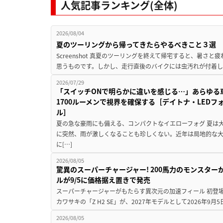
人気記事ランキング(全体)
2026/08/04
夏のツーリングから帰ってきたらやるべきこと３選
Screenshot 真夏のツーリングを終えて帰宅すると、暑さ
思うものです。しかし、走行直後のバイクには虫汚れが付着し
2026/07/29
「スイッチONで明らかに違いを感じる…」あらゆる
1700ルーメンで視界を確保する［デイトナ・LEDフ
ル］
夏の急な豪雨にも備える、コンパクトなイエローフォグ 夏は
に突然、雨が激しくなることも珍しくない。近年は局地的な
に[…]
2026/08/05
驚異のスーパーチャージャー! 200馬力のモンスターが再
ルが9/5に価格据え置きで発売
スーパーチャージャーがもたらす異次元の加速フィール 初登
カワサキの「Z H2 SE」が、2027年モデルとして2026年9月
2026/08/05