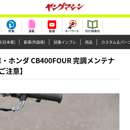
[日本車]
新車[外国車]
試乗インプレ
用品
カスタム＆パー
産名車・ホンダ CB400FOUR 完調メンテナ
ご注意】