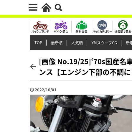
TOP
最新順
人気順
YMスクープCG
新車
[画像 No.19/25]‘70s国
ンス【エンジン下部の不調に
2022/10/01