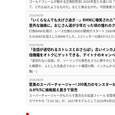
ゴールドフレームが魅せる圧倒的色気! 2026年型との違いは「
て、どれも似たようなものだ」などと侮るなかれ。今回発表されたカ
2026/08/06
「いくらなんでも大げさ過ぎ…」BMWに嘲笑された“190
意外な価格に。おじさん達が少年だった頃の憧れの
打倒BMWを掲げ、レース仕様の190Eの開発がスタート 19
たのはM3を投入したBMWでした。2.3リッターの直4から2.
2026/08/06
「会話が途切れるストレスとおさらば!」古いインカ
信機種をオトクにゲットできる、デイトナのキャン
「途切れない会話」が、ツーリングの景色をさらに鮮やかにす
た瞬間や、ふとした交差点でのルート確認の際、インカムか
験[…]
2026/08/05
驚異のスーパーチャージャー! 200馬力のモンスターが再
ルが9/5に価格据え置きで発売
スーパーチャージャーがもたらす異次元の加速フィール 初登
カワサキの「Z H2 SE」が、2027年モデルとして2026年9月