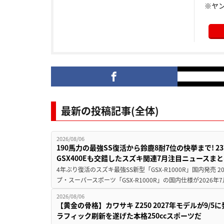
※ヤ
最新の投稿記事(全体)
2026/08/06
190馬力の最強SS復活から鈴鹿8耐7位の快挙まで! 
GSX400Eも交錯したスズキ関連7月注目ニュースま
4年ぶり復活のスズキ最強SS新型「GSX-R1000R」国内発売
プ・スーパースポーツ「GSX-R1000R」の国内仕様が2026年7
2026/08/06
【黄金の骨格】カワサキ Z250 2027年モデルが9/
ラフィック刷新を遂げた本格250ccスポーツだ