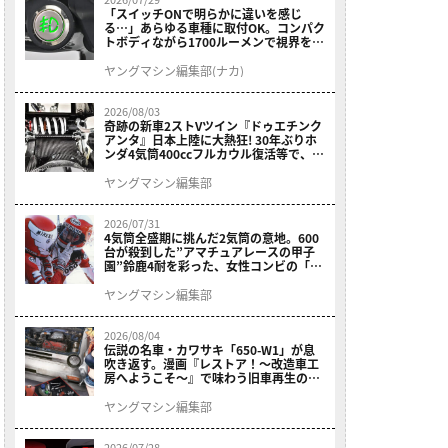
「スイッチONで明らかに違いを感じ
る…」あらゆる車種に取付OK。コンパク
トボディながら1700ルーメンで視界を確
保する［デイトナ・LEDフォグランプユ
ニット プレシャスレイ スモール］
ヤングマシン編集部(ナカ)
2026/08/03
奇跡の新車2ストVツイン『ドゥエチンク
アンタ』日本上陸に大熱狂! 30年ぶりホ
ンダ4気筒400ccフルカウル復活等で、ロ
マン溢れる1ヶ月に【7月ホットなバイク
ニュース振り返り】
ヤングマシン編集部
2026/07/31
4気筒全盛期に挑んだ2気筒の意地。600
台が殺到した”アマチュアレースの甲子
園”鈴鹿4耐を彩った、女性コンビの「ス
ズキGSX400E」が特別展示開始
ヤングマシン編集部
2026/08/04
伝説の名車・カワサキ「650-W1」が息
吹き返す。漫画『レストア！～改造車工
房へようこそ～』で味わう旧車再生のロ
マン
ヤングマシン編集部
2026/07/28