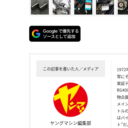
この記事を書いた人／メディア
19
常に
実証
RG4
物企
メイ
トル
はバ
ヤングマシン編集部
ト”だ