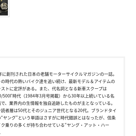
72年に創刊された日本の老舗モーターサイクルマガジンの一誌。
その時代の熱いバイク達を追い続け、最新モデル＆アイテムの
テストに定評がある。また、代名詞となる新車スクープは
00/500Γ時代（1984年3月号掲載）から30年以上続いている名
画で、業界内の生情報を独自追跡したものが主となっている。
ン読者層は50代とそのジュニア世代となる20代。ブランドタイ
の“ヤング”という単語はさすがに時代錯誤とはなったが、信条
イク乗りの多くが持ち合わせている“ヤング・アット・ハー
。