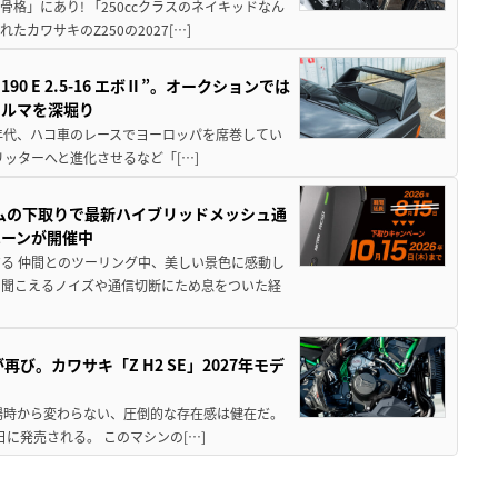
骨格」にあり! 「250ccクラスのネイキッドなん
ワサキのZ250の2027[…]
 E 2.5-16 エボⅡ”。オークションでは
クルマを深堀り
80年代、ハコ車のレースでヨーロッパを席巻してい
5リッターへと進化させるなど「[…]
ムの下取りで最新ハイブリッドメッシュ通
ペーンが開催中
る 仲間とのツーリング中、美しい景色に感動し
ら聞こえるノイズや通信切断にため息をついた経
び。カワサキ「Z H2 SE」2027年モデ
場時から変わらない、圧倒的な存在感は健在だ。
5日に発売される。 このマシンの[…]