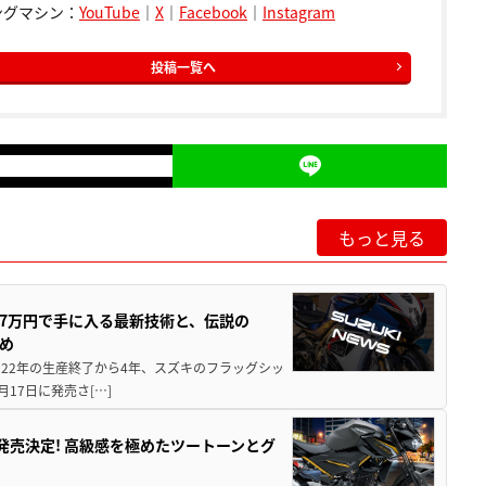
ングマシン：
YouTube
｜
X
｜
Facebook
｜
Instagram
投稿一覧へ
もっと見る
237万円で手に入る最新技術と、伝説の
とめ
 2022年の生産終了から4年、スズキのフラッグシッ
月17日に発売さ[…]
5に発売決定! 高級感を極めたツートーンとグ