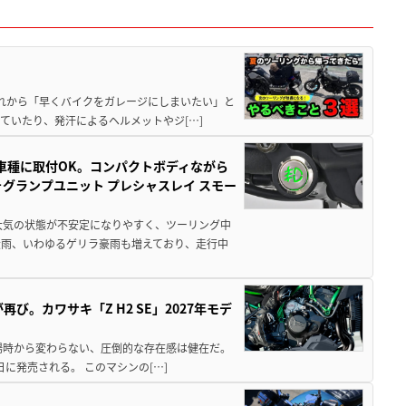
と疲れから「早くバイクをガレージにしまいたい」と
ていたり、発汗によるヘルメットやジ[…]
車種に取付OK。コンパクトボディながら
ォグランプユニット プレシャスレイ スモー
大気の状態が不安定になりやすく、ツーリング中
大雨、いわゆるゲリラ豪雨も増えており、走行中
び。カワサキ「Z H2 SE」2027年モデ
場時から変わらない、圧倒的な存在感は健在だ。
5日に発売される。 このマシンの[…]