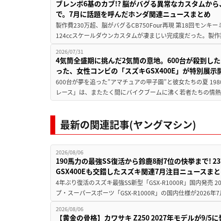
ブレンボ6基のカブ!? 脳がバグる異常なカスタムから、
で。7月に話題を呼んだホンダ関連ニュースまとめ
製作費230万超、脳がバグるCB750Four再現 第18回モンキー
124ccスケールダウンカスタムが凄まじい完成度だった。製作
2026/07/31
4気筒全盛期に挑んだ2気筒の意地。600台が殺到し
った、女性コンビの「スズキGSX400E」が特別展示
600台が夢を追った”アマチュアの甲子園”と彼女たちの夏 19
レース」は、またたく間にバイクブームに沸く若者たちの情熱の
最新の関連記事(ヤングマシン)
2026/08/06
190馬力の最強SS復活から鈴鹿8耐7位の快挙まで! 
GSX400Eも交錯したスズキ関連7月注目ニュースま
4年ぶり復活のスズキ最強SS新型「GSX-R1000R」国内発売
プ・スーパースポーツ「GSX-R1000R」の国内仕様が2026年7
2026/08/06
【黄金の骨格】カワサキ Z250 2027年モデルが9/